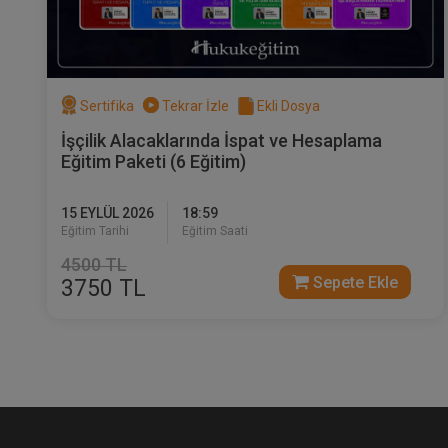
Sertifika
Tekrar İzle
Ekli Dosya
İşçilik Alacaklarında İspat ve Hesaplama
Eğitim Paketi (6 Eğitim)
15 EYLÜL 2026
18:59
Eğitim Tarihi
Eğitim Saati
4500 TL
Sepete Ekle
3750 TL