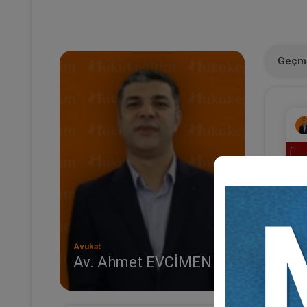
Geçmi
Avukat
Av. Ahmet EVCİMEN
(E
Al