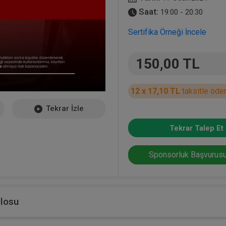
Saat:
19:00 - 20:30
Sertifika Örneği İncele
150,00 TL
12 x 17,10 TL
taksitle öde
Tekrar İzle
Tekrar Talep Et
Sponsorluk Başvurusu
blosu