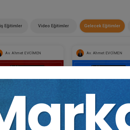
ş Eğitimler
Video Eğitimler
Gelecek Eğitimler
Av. Ahmet EVCİMEN
Av. Ahmet EVCİMEN
Sertifika
Tekrar İzle
Ekli Dosya
Sertifika
Tekrar İzle
Ekli Do
ğitim 1/6) İşçilik
(Eğitim 2/6) İşçilik
acaklarında Ücret ve Hizmet
Alacaklarında Kıdem ve İ