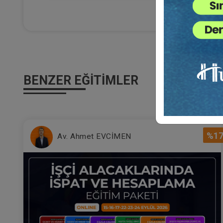
(E
Al
Ça
22
Eği
12
Da
BENZER EĞITIMLER
7
%1
Av. Ahmet EVCİMEN