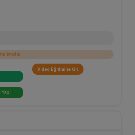
me imkânı.
Video Eğitimine Git
 Yap!