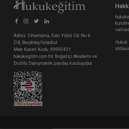
Hakk
hukuke
kurulmu
camiası
Adres: Cihannüma, Eski Yıldız Cd. No 6
Hukuk E
D:8, Beşiktaş/İstanbul
iddias
Meb Kurum Kodu: 99993431
hukukegitim.com bir Boğaziçi Akademi ve
Enstitü Danışmanlık paydaş kuruluşudur.