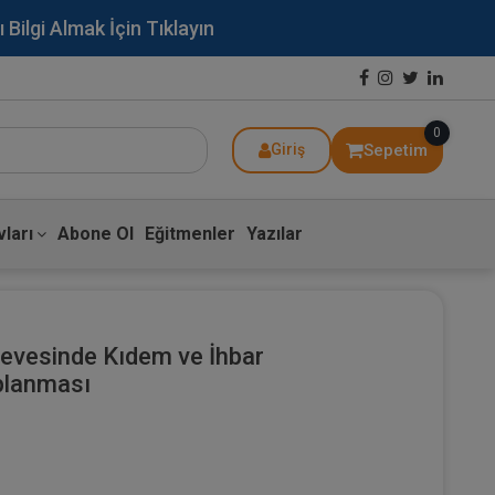
lgi Almak İçin Tıklayın
0
Sepetim
Giriş
ları
Abone Ol
Eğitmenler
Yazılar
çevesinde Kıdem ve İhbar
planması