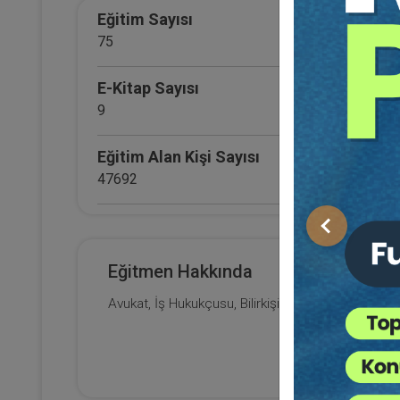
Sü
Eğitim Sayısı
H
15
75
Eği
12
Da
E-Kitap Sayısı
9
7
Eğitim Alan Kişi Sayısı
47692
E-Kitap Alan Kişi Sayısı
Önceki
2660
Eğitmen Hakkında
Makale Sayısı
Avukat, İş Hukukçusu, Bilirkişi
0