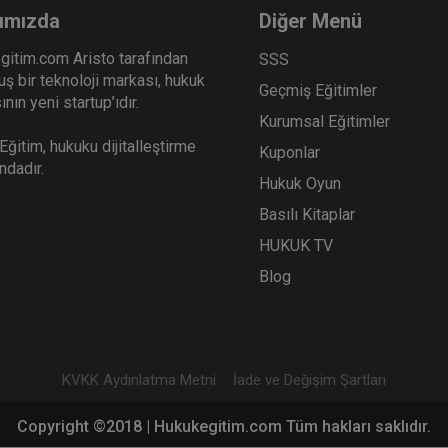
ımızda
Diğer Menü
gitim.com Aristo tarafından
SSS
ş bir teknoloji markası, hukuk
Geçmiş Eğitimler
nın yeni startup’ıdır.
Kurumsal Eğitimler
ğitim, hukuku dijitalleştirme
Kuponlar
ındadır.
Hukuk Oyun
Basılı Kitaplar
HUKUK TV
Blog
KVKK Aydınlatma Metni
İade ve Değişim Şartları
Copyright ©2018 | Hukukegitim.com Tüm hakları saklıdır.