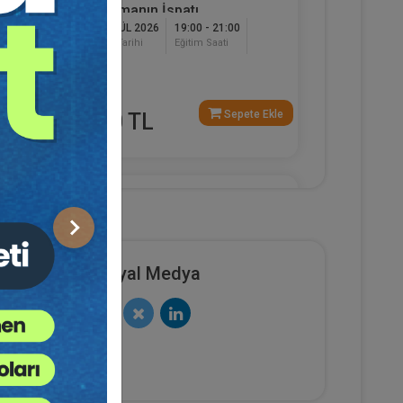
Çalışmanın İspatı
17 EYLÜL 2026
19:00 - 21:00
Eğitim Tarihi
Eğitim Saati
120
Dakika
e Ekle
Sepete Ekle
750 TL
Av. Ahmet EVCİMEN
Sonraki
Sosyal Medya
sya
Sertifika
Tekrar İzle
Ekli Dosya