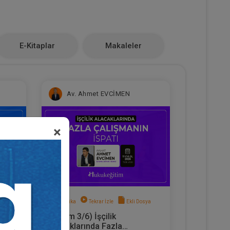
E-Kitaplar
Makaleler
Av. Ahmet EVCİMEN
×
sya
Sertifika
Tekrar İzle
Ekli Dosya
(Eğitim 3/6) İşçilik
hbar
Alacaklarında Fazla