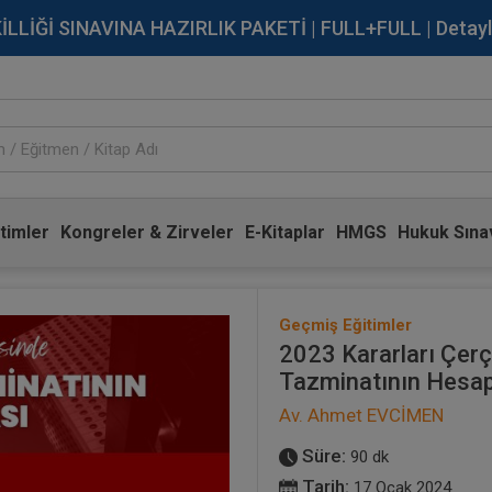
İĞİ SINAVINA HAZIRLIK PAKETİ | FULL+FULL | Detaylı Bi
timler
Kongreler & Zirveler
E-Kitaplar
HMGS
Hukuk Sınav
Geçmiş Eğitimler
2023 Kararları Çer
Tazminatının Hesa
Av. Ahmet EVCİMEN
Süre:
90 dk
Tarih:
17 Ocak 2024