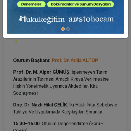
12.30–13.15:
Oturum Değerlendirme (Soru -
Cevap)
13.15–14.30:
Öğle Arası
6. OTURUM: 14.30–15.30: KİRA SÖZLEŞMESİ
-2:
Oturum Başkanı:
Prof. Dr. Atilla ALTOP
Prof. Dr. M. Alper GÜMÜŞ:
İşlenmeyen Tarım
Arazilerinin Tarımsal Amaçlı Kiraya Verilmesine
İlişkin Yönetmelik Uyarınca Akdedilen Kira
Sözleşmesi
Doç. Dr. Nazlı Hilal ÇELİK:
İki Hakli İhtar Sebebiyle
Tahliye Ve Uygulamada Karşılaşılan Sorunlar
15.30–16.00:
Oturum Değerlendirme (Soru -
Cevap)