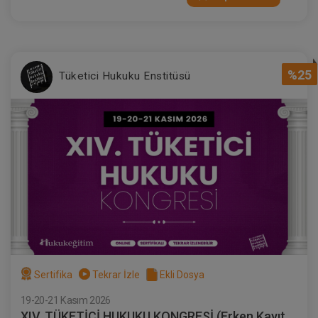
%25
Tüketici Hukuku Enstitüsü
Sertifika
Tekrar İzle
Ekli Dosya
19-20-21 Kasım 2026
XIV. TÜKETİCİ HUKUKU KONGRESİ (Erken Kayıt