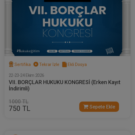
Sertifika
Tekrar İzle
Ekli Dosya
22-23-24 Ekim 2026
VII. BORÇLAR HUKUKU KONGRESİ (Erken Kayıt
İndirimli)
1000 TL
Sepete Ekle
750 TL