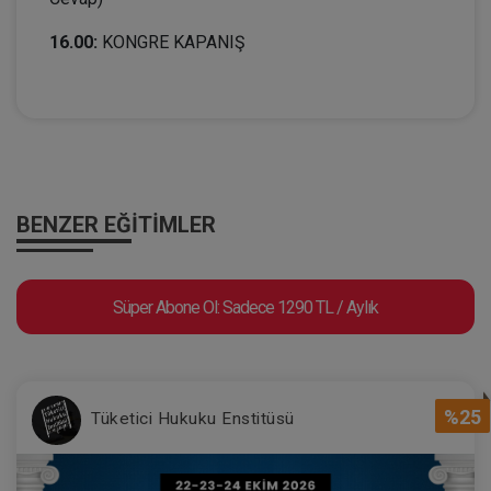
16.00:
KONGRE KAPANIŞ
BENZER EĞITIMLER
Süper Abone Ol: Sadece 1290 TL / Aylık
%25
Tüketici Hukuku Enstitüsü