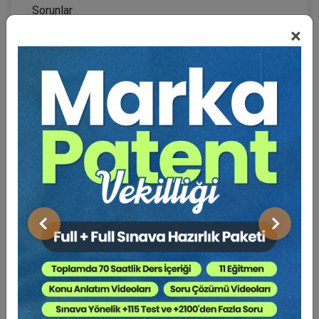
Sorunlar
×
17.00–17.30:
Oturum Değerlendirme (Soru -
Cevap)
III. GÜN: 26 EKİM CUMARTESİ
5. OTURUM: 11.00–12.30: KİRA SÖZLEŞMESİ
-1:
Oturum Başkanı:
Prof. Dr. Faruk ACAR
Samet Yazıcı (BAM 35. D. Üyesi):
Kiracının
Kiralananın Geri Verilmesi Borcu
Önceki
Sonraki
Ankara BAM. 15. HD. Em. Başkanı Mithat CERAN:
Kira Bedelinde Temerrüt
Doç. Dr. Yıldırım KESER:
Kiracının Yan Giderlerde
Temerrüdü