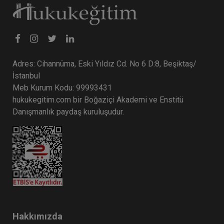
Adres: Cihannüma, Eski Yıldız Cd. No 6 D:8, Beşiktaş/
İstanbul
Meb Kurum Kodu: 99993431
hukukegitim.com bir Boğaziçi Akademi ve Enstitü
CJC: 2. Sezon 5. Nüsha: Yargıtay
Danışmanlık paydaş kuruluşudur.
Kararları Dergisi Ocak 2023 ve Şubat
2024 Medenî Hukuka İlişkin Kararlar
Eğitim Yapıldı
Tekrar Talep Et
Hukuk TV
Hakkımızda