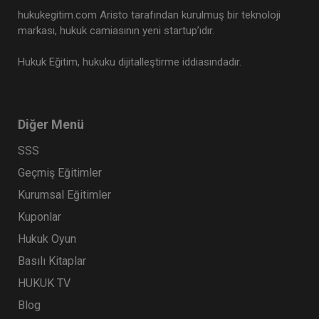
hukukegitim.com Aristo tarafından kurulmuş bir teknoloji
markası, hukuk camiasının yeni startup’ıdır.
Hukuk Eğitim, hukuku dijitalleştirme iddiasındadır.
CJC: 4. Nüsha: Yargıtay Kararları Dergisi
Ocak 2023 ve Şubat 2024 Medenî
Diğer Menü
Hukuka İlişkin Kararlar
Eğitim Yapıldı
Tekrar Talep Et
SSS
Geçmiş Eğitimler
Kurumsal Eğitimler
Hukuk TV
Kuponlar
Hukuk Oyun
Basılı Kitaplar
HUKUK TV
Blog