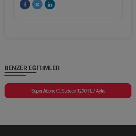
Hukuk TV
BENZER EĞITIMLER
HMGS Rehberi 2025 | 1. Bölüm - Prof.
Süper Abone Ol: Sadece 1290 TL / Aylık
Dr. Şebnem AKİPEK ÖCAL
Eğitim Yapıldı
Tekrar Talep Et
Hukuk TV