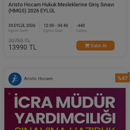
Aristo Hocam Hukuk Mesleklerine Giriş Sınavı
(HMGS) 2026 EYLÜL
30 EYLÜL 2026
12:00 - 04:40
-440
Eğitim Tarihi
Eğitim Saati
Dakika
20750 TL
Satın Al
13990 TL
%47
Aristo Hocam