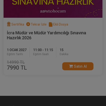
Sertifika
Tekrar İzle
Ekli Dosya
İcra Müdür ve Müdür Yardımcılığı Sınavına
Hazırlık 2026
1 OCAK 2027
11:00 - 11:15
15
Eğitim Tarihi
Eğitim Saati
Dakika
14990 TL
Satın Al
7990 TL