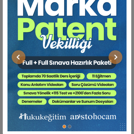
Dr. Öğr. Üyesi Erhan KANIŞLI
Dr. Öğr. Üyesi Mehmet DOĞAR
Toplam:
30 Saat
MEDENİ HUKUK KÜRSÜSÜ
Prof. Dr. Şebnem AKİPEK ÖCAL
Önceki
Sonraki
Prof. Dr. Sezer ÇABRİ
Doç. Dr. Yıldırım KESER
Doç. Dr. Sera Reyhani YÜKSEL
Doç. Dr. Ali Hulki CİHAN
Doç. Dr. Ayşen Çilenti KONURALP
Dr. Öğr. Üyesi Hande DENİZ