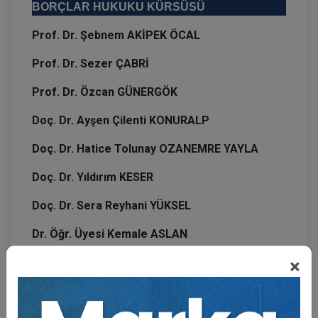
BORÇLAR HUKUKU KÜRSÜSÜ
Prof. Dr. Şebnem AKİPEK ÖCAL
Prof. Dr. Sezer ÇABRİ
Prof. Dr. Özcan GÜNERGÖK
Doç. Dr. Ayşen Çilenti KONURALP
Doç. Dr. Hatice Tolunay OZANEMRE YAYLA
Doç. Dr. Yıldırım KESER
Doç. Dr. Sera Reyhani YÜKSEL
Dr. Öğr. Üyesi Kemale ASLAN
×
Dr. Öğr. Üyesi Cihan AVCI BRAUN
Dr. Öğr. Üyesi Tuğçe TEKBEN