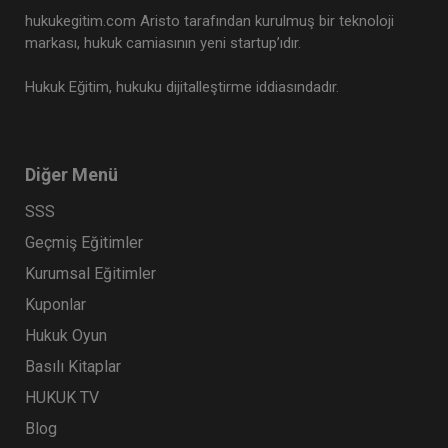
hukukegitim.com Aristo tarafından kurulmuş bir teknoloji
markası, hukuk camiasının yeni startup’ıdır.
Hukuk Eğitim, hukuku dijitalleştirme iddiasındadır.
CJC: 4. Nüsha: Yargıtay Kararları Dergisi
Ocak 2023 ve Şubat 2024 Medenî
Diğer Menü
Hukuka İlişkin Kararlar
Eğitim Yapıldı
Tekrar Talep Et
SSS
Geçmiş Eğitimler
Kurumsal Eğitimler
Hukuk TV
Kuponlar
Hukuk Oyun
Basılı Kitaplar
HUKUK TV
Blog