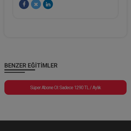
Hukuk TV
BENZER EĞITIMLER
HMGS Rehberi 2025 | 1. Bölüm - Prof.
Süper Abone Ol: Sadece 1290 TL / Aylık
Dr. Şebnem AKİPEK ÖCAL
Eğitim Yapıldı
Tekrar Talep Et
Hukuk TV