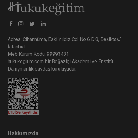
Adres: Cihannüma, Eski Yıldız Cd. No 6 D:8, Beşiktaş/
İstanbul
Meb Kurum Kodu: 99993431
hukukegitim.com bir Boğaziçi Akademi ve Enstitü
CJC: 2. Sezon 5. Nüsha: Yargıtay
Danışmanlık paydaş kuruluşudur.
Kararları Dergisi Ocak 2023 ve Şubat
2024 Medenî Hukuka İlişkin Kararlar
Eğitim Yapıldı
Tekrar Talep Et
Hukuk TV
Hakkımızda