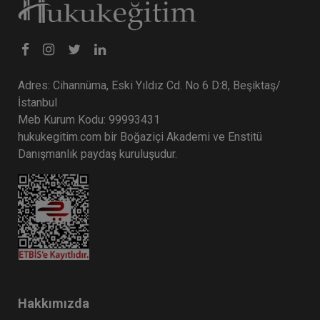
Adres: Cihannüma, Eski Yıldız Cd. No 6 D:8, Beşiktaş/
İstanbul
Meb Kurum Kodu: 99993431
hukukegitim.com bir Boğaziçi Akademi ve Enstitü
CJC: 2. Sezon 5. Nüsha: Yargıtay
Danışmanlık paydaş kuruluşudur.
Kararları Dergisi Ocak 2023 ve Şubat
2024 Medenî Hukuka İlişkin Kararlar
Eğitim Yapıldı
Tekrar Talep Et
Hukuk TV
Hakkımızda