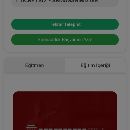
ÜCRETSİZ - ARMAĞANIMIZDIR
L
Tekrar Talep Et
Sponsorluk Başvurusu Yap!
Eğitmen
Eğitim İçeriği