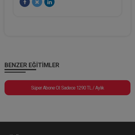
Hukuk TV
BENZER EĞITIMLER
HMGS Rehberi 2025 | 1. Bölüm - Prof.
Süper Abone Ol: Sadece 1290 TL / Aylık
Dr. Şebnem AKİPEK ÖCAL
Eğitim Yapıldı
Tekrar Talep Et
Hukuk TV