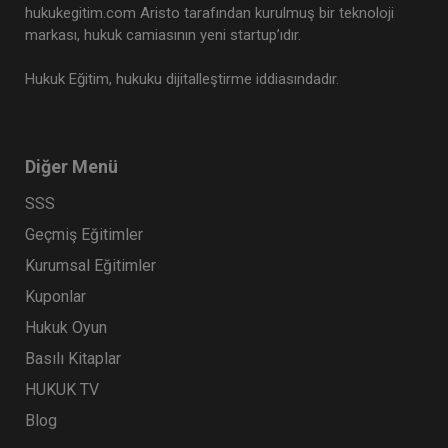
hukukegitim.com Aristo tarafından kurulmuş bir teknoloji
markası, hukuk camiasının yeni startup’ıdır.
Hukuk Eğitim, hukuku dijitalleştirme iddiasındadır.
CJC: 4. Nüsha: Yargıtay Kararları Dergisi
Ocak 2023 ve Şubat 2024 Medenî
Diğer Menü
Hukuka İlişkin Kararlar
Eğitim Yapıldı
Tekrar Talep Et
SSS
Geçmiş Eğitimler
Kurumsal Eğitimler
Hukuk TV
Kuponlar
Hukuk Oyun
Basılı Kitaplar
HUKUK TV
Blog