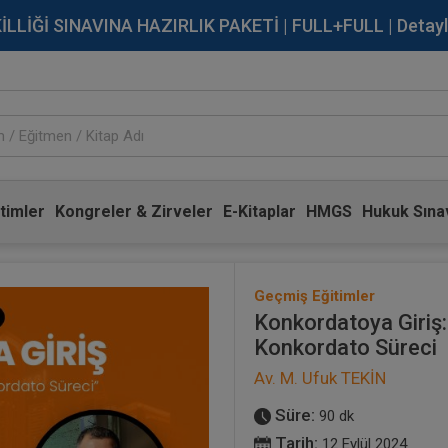
İĞİ SINAVINA HAZIRLIK PAKETİ | FULL+FULL | Detaylı Bi
timler
Kongreler & Zirveler
E-Kitaplar
HMGS
Hukuk Sınav
Geçmiş Eğitimler
Konkordatoya Giriş:
Konkordato Süreci
Av. M. Ufuk TEKİN
Süre:
90 dk
Tarih:
12 Eylül 2024