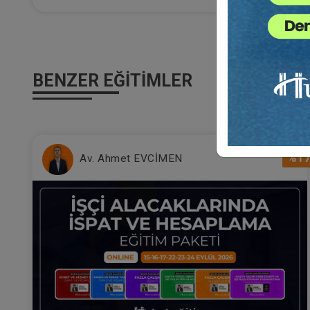
İstanbul Ünveristesi AUZEF Felsefe bölümü öğren
TBB dilekçe eğitmenidir. Barolarda ve hukuk fakü
Dilekçe ile ilgili olarak kaleme aldığı “Bir Dilekçen
Kızıl Meşe isminde bir öykü kitabı bulunmaktadır.
Av. Begüm Tekin ile evlidir. Bir kız çocukları vardır
BENZER EĞITIMLER
Mü
Eğ
%1
Av. Ahmet EVCİMEN
3
T