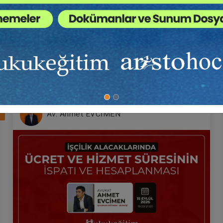
cisidir.
ltelerinde dilekçe seminerleri vermektedir.
in Anatomisi” isimli bir kitabı bulunmaktadır.
.
vekkille Görüşme Video
Müvekkille Görüşme Vid
itimi
Eğitimi
7
Av. Ahmet EVCİMEN
Sepete Ekle
Sepet
00
300
L
TL
Av. M. Ufuk TEKİN
Av. M. Ufuk TEKİN