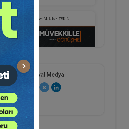
Av. M. Ufuk TEKİN
Sonraki
Sosyal Medya
Müvekkille Görüşme Video
Eğitimi
e Ekle
Sepete Ekle
300
TL
Av. M. Ufuk TEKİN