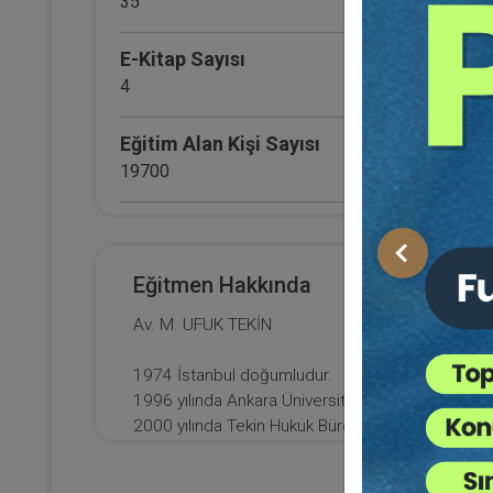
35
E-Kitap Sayısı
4
Eğitim Alan Kişi Sayısı
19700
E-Kitap Alan Kişi Sayısı
2495
Önceki
Eğitmen Hakkında
Di
Makale Sayısı
Av. M. UFUK TEKİN
0
AR
1974 İstanbul doğumludur.
1996 yılında Ankara Üniversitesi Hukuk Fakültes
2000 yılında Tekin Hukuk Bürosunu kurdu ve hale
İstanbul Barosu TBB Delegesidir.
İstanbul Barosu "Meslek İçi Eğitim Merkezi" ile "