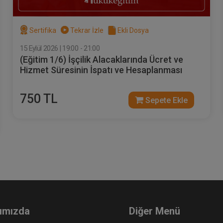
Sertifika
Tekrar İzle
Ekli Dosya
15 Eylül 2026 | 19:00 - 21:00
(Eğitim 1/6) İşçilik Alacaklarında Ücret ve
vekkille Görüşme Video
Müvekkille Görüşme Vid
Hizmet Süresinin İspatı ve Hesaplanması
itimi
Eğitimi
Sepete Ekle
Sepet
00
300
750 TL
Sepete Ekle
L
TL
Av. M. Ufuk TEKİN
ımızda
Diğer Menü