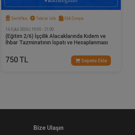
Sertifika
Tekrar İzle
Ekli Dosya
16 Eylül 2026 | 19:00 - 21:00
(Eğitim 2/6) İşçilik Alacaklarında Kıdem ve
eo
Dilekçe 101 Video Eğitimi
İhbar Tazminatının İspatı ve Hesaplanması
e Ekle
Sepete Ekle
180
750 TL
Sepete Ekle
TL
Bize Ulaşın