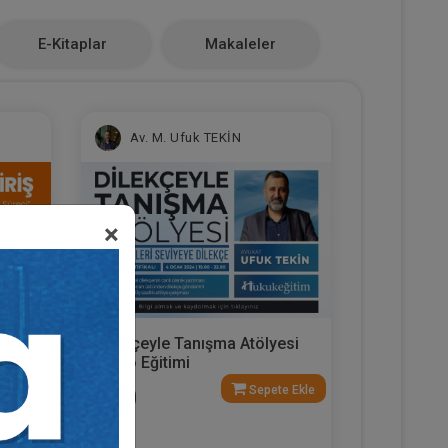
E-Kitaplar
Makaleler
Av. M. Ufuk TEKİN
×
Dilekçeyle Tanışma Atölyesi
e
Video Eğitimi
e Ekle
Sepete Ekle
300
TL