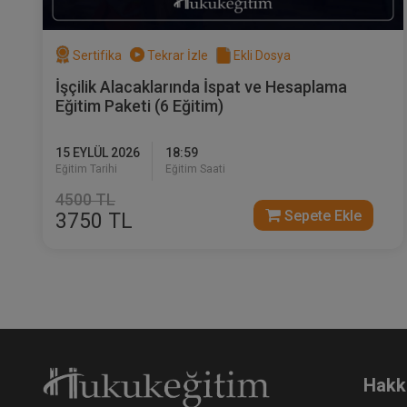
Sertifika
Tekrar İzle
Ekli Dosya
İşçilik Alacaklarında İspat ve Hesaplama
Eğitim Paketi (6 Eğitim)
Mü
Eğ
15 EYLÜL 2026
18:59
3
Eğitim Tarihi
Eğitim Saati
T
4500 TL
Sepete Ekle
3750 TL
Hakk