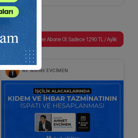
Süper Abone Ol: Sadece 1290 TL / Aylık
eo
Dilekçe 101 Video Eğitimi
Av. Ahmet EVCİMEN
e Ekle
Sepete Ekle
300
TL
Av. M. Ufuk TEKİN