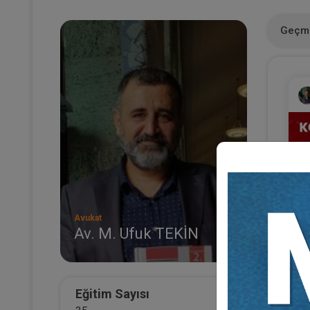
Geçmi
Avukat
Av. M. Ufuk TEKİN
Ko
Mü
3
T
Eğitim Sayısı