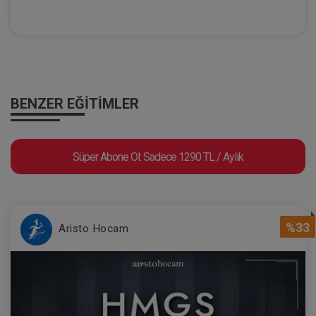
BENZER EĞITIMLER
Süper Abone Ol: Sadece 1290 TL / Aylık
%33
Aristo Hocam