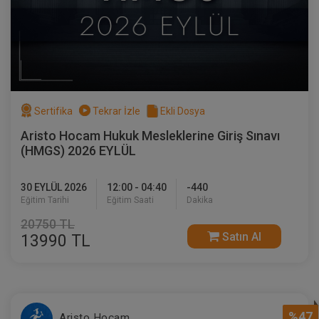
Sertifika
Tekrar İzle
Ekli Dosya
Aristo Hocam Hukuk Mesleklerine Giriş Sınavı
(HMGS) 2026 EYLÜL
30 EYLÜL 2026
12:00 - 04:40
-440
Eğitim Tarihi
Eğitim Saati
Dakika
20750 TL
Satın Al
13990 TL
%47
Aristo Hocam