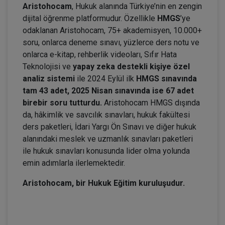
Aristohocam
, Hukuk alanında Türkiye’nin en zengin
dijital öğrenme platformudur. Özellikle
HMGS
’ye
odaklanan Aristohocam, 75+ akademisyen, 10.000+
soru, onlarca deneme sınavı, yüzlerce ders notu ve
onlarca e-kitap, rehberlik videoları, Sıfır Hata
Teknolojisi ve
yapay zeka destekli kişiye özel
analiz sistemi
ile 2024 Eylül ilk
HMGS sınavında
tam 43 adet, 2025 Nisan sınavında ise 67 adet
birebir soru tutturdu.
Aristohocam HMGS dışında
da, hâkimlik ve savcılık sınavları, hukuk fakültesi
ders paketleri, İdari Yargı Ön Sınavı ve diğer hukuk
alanındaki meslek ve uzmanlık sınavları paketleri
ile hukuk sınavları konusunda lider olma yolunda
emin adımlarla ilerlemektedir.
Aristohocam, bir Hukuk Eğitim kuruluşudur.