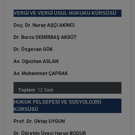
VERGİ VE VERGİ USUL HUKUKU KÜRSÜSÜ
Doç. Dr. Nuray AŞÇI AKINCI
Dr. Burcu DEMİRBAŞ AKSÜT
Dr. Özgecan GÖK
Av. Oğuzhan ASLAN
Av. Muhammet ÇAPRAK
Toplam:
12 Saat
HUKUK FELSEFESİ VE SOSYOLOJİSİ
KÜRSÜSÜ
Prof. Dr. Oktay UYGUN
Dr. Öğretim Üyesi Harun BODUR