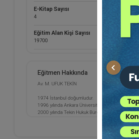
E-Kitap Sayısı
4
Eğitim Alan Kişi Sayısı
19700
E-Kitap Alan Kişi Sayısı
2495
Önceki
Eğitmen Hakkında
Di
Makale Sayısı
Av. M. UFUK TEKİN
0
AR
1974 İstanbul doğumludur.
1996 yılında Ankara Üniversitesi Hukuk Fakültes
2000 yılında Tekin Hukuk Bürosunu kurdu ve hale
İstanbul Barosu TBB Delegesidir.
İstanbul Barosu "Meslek İçi Eğitim Merkezi" ile "
İstanbul Ünveristesi AUZEF Felsefe bölümü öğren