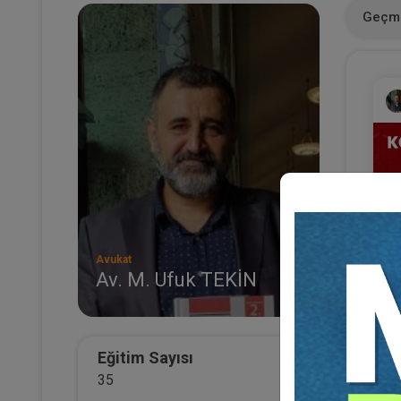
Geçmi
Avukat
Av. M. Ufuk TEKİN
Ko
Mü
3
T
Eğitim Sayısı
35