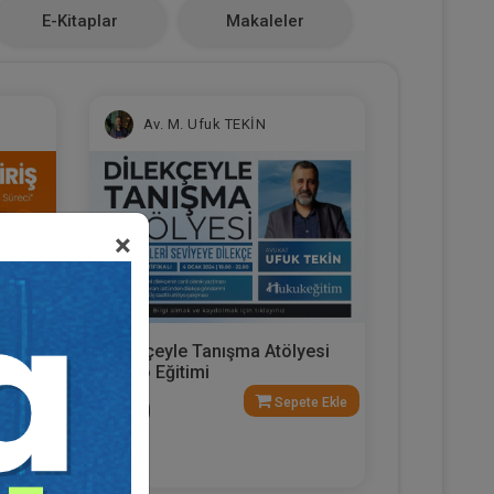
E-Kitaplar
Makaleler
Av. M. Ufuk TEKİN
×
Dilekçeyle Tanışma Atölyesi
e
Video Eğitimi
e Ekle
Sepete Ekle
300
TL