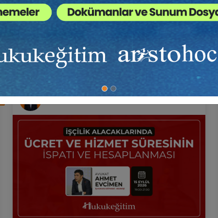
ltelerinde dilekçe seminerleri vermektedir.
in Anatomisi” isimli bir kitabı bulunmaktadır.
.
vekkille Görüşme Video
Müvekkille Görüşme Vid
itimi
Eğitimi
7
Av. Ahmet EVCİMEN
Sepete Ekle
Sepet
00
300
L
TL
Av. M. Ufuk TEKİN
Av. M. Ufuk TEKİN