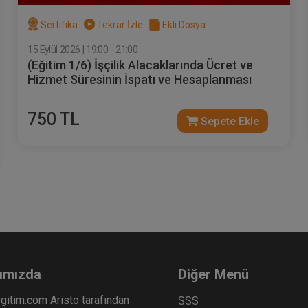
Sertifika
Tekrar İzle
Ekli Dosya
15 Eylül 2026 | 19:00 - 21:00
(Eğitim 1/6) İşçilik Alacaklarında Ücret ve
vekkille Görüşme Video
Müvekkille Görüşme Vid
Hizmet Süresinin İspatı ve Hesaplanması
itimi
Eğitimi
Sepete Ekle
Sepet
00
300
750 TL
Sepete Ekle
L
TL
Av. M. Ufuk TEKİN
ımızda
Diğer Menü
gitim.com Aristo tarafından
SSS