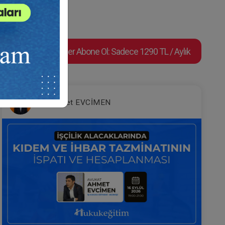
Süper Abone Ol: Sadece 1290 TL / Aylık
eo
Dilekçe 101 Video Eğitimi
Av. Ahmet EVCİMEN
e Ekle
Sepete Ekle
300
TL
Av. M. Ufuk TEKİN