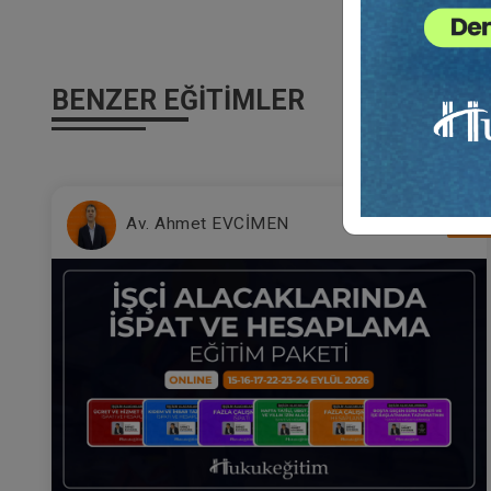
TBB dilekçe eğitmenidir. Barolarda ve hukuk fakü
Dilekçe ile ilgili olarak kaleme aldığı “Bir Dilekçen
Kızıl Meşe isminde bir öykü kitabı bulunmaktadır.
Av. Begüm Tekin ile evlidir. Bir kız çocukları vardır
BENZER EĞITIMLER
Mü
Eğ
%1
Av. Ahmet EVCİMEN
3
T