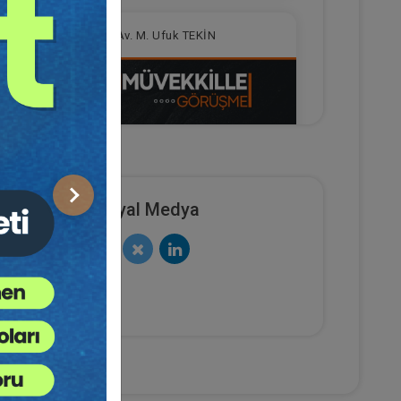
Av. M. Ufuk TEKİN
Sonraki
Sosyal Medya
Müvekkille Görüşme Video
Eğitimi
e Ekle
Sepete Ekle
300
TL
Av. M. Ufuk TEKİN