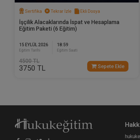
Sertifika
Tekrar İzle
Ekli Dosya
İşçilik Alacaklarında İspat ve Hesaplama
Eğitim Paketi (6 Eğitim)
Mü
Eğ
15 EYLÜL 2026
18:59
3
Eğitim Tarihi
Eğitim Saati
T
4500 TL
Sepete Ekle
3750 TL
Hakk
hukuke