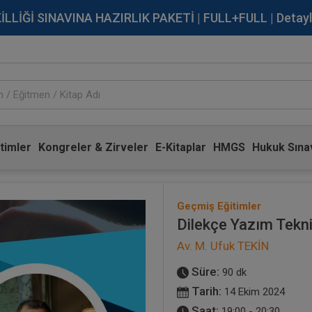
İĞİ SINAVINA HAZIRLIK PAKETİ | FULL+FULL | Detaylı Bi
timler
Kongreler & Zirveler
E-Kitaplar
HMGS
Hukuk Sınav
Geçmiş Eğitimler
Dilekçe Yazım Tekni
Av. M. Ufuk TEKİN
Süre:
90 dk
Tarih:
14 Ekim 2024
Saat:
19:00 - 20:30