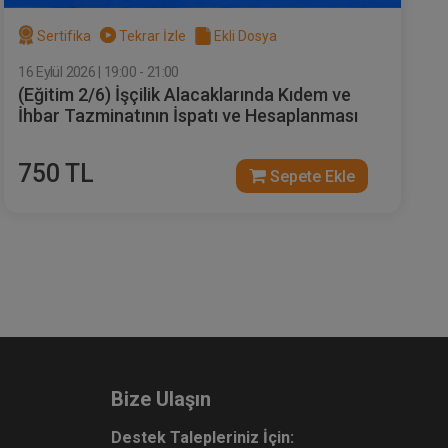
Sertifika
Tekrar İzle
Ekli Dosya
16 Eylül 2026 | 19:00 - 21:00
(Eğitim 2/6) İşçilik Alacaklarında Kıdem ve
eo
Dilekçe 101 Video Eğitimi
İhbar Tazminatının İspatı ve Hesaplanması
e Ekle
Sepete Ekle
180
750 TL
Sepete Ekle
TL
Bize Ulaşın
Destek Talepleriniz İçin: