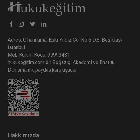
Adres: Cihannüma, Eski Yıldız Cd. No 6 D:8, Beşiktaş/
İstanbul
Meb Kurum Kodu: 99993431
hukukegitim.com bir Boğaziçi Akademi ve Enstitü
CJC: 2. Sezon 5. Nüsha: Yargıtay
Danışmanlık paydaş kuruluşudur.
Kararları Dergisi Ocak 2023 ve Şubat
2024 Medenî Hukuka İlişkin Kararlar
Eğitim Yapıldı
Tekrar Talep Et
Hukuk TV
Hakkımızda