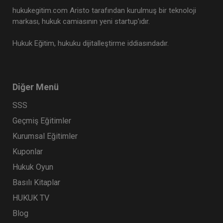
hukukegitim.com Aristo tarafından kurulmuş bir teknoloji
markası, hukuk camiasının yeni startup’ıdır.
Hukuk Eğitim, hukuku dijitalleştirme iddiasındadır.
CJC: 4. Nüsha: Yargıtay Kararları Dergisi
Ocak 2023 ve Şubat 2024 Medenî
Diğer Menü
Hukuka İlişkin Kararlar
Eğitim Yapıldı
Tekrar Talep Et
SSS
Geçmiş Eğitimler
Kurumsal Eğitimler
Hukuk TV
Kuponlar
Hukuk Oyun
Basılı Kitaplar
HUKUK TV
Blog