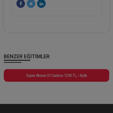
Hukuk TV
BENZER EĞITIMLER
HMGS Rehberi 2025 | 1. Bölüm - Prof.
Süper Abone Ol: Sadece 1290 TL / Aylık
Dr. Şebnem AKİPEK ÖCAL
Eğitim Yapıldı
Tekrar Talep Et
Hukuk TV