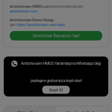
Aristohocam HMGS
paketlerini incelemek için:
aristohocam.com
Aristohocam Demo Hesap
İçin:
https://aristohocam.com/kayit
Sponsorluk Başvurusu Yap!
Aristohocam HMGS Yardımlaşma Whatsapp bilgi
paylaşımı grubumuza kayıt olun!
Kayıt Ol