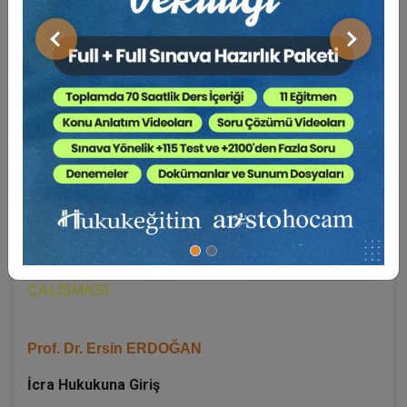
ÇALIŞMASI
Önceki
Sonraki
Prof. Dr. Dr. h.c. Yener ÜNVER
Ceza Muhakemesinin Konusu ve Temel İlkeleri
Ceza Muhakemesi Kurallarının Uygulama Alanı
Ceza Muhakemesinde Rol Alanlar
Ceza Muhakemesinde İspat
27 ARALIK CUMA
11:00 - İCRA – İFLAS HUKUKU PRATİK
ÇALIŞMASI
Prof. Dr. Ersin ERDOĞAN
İcra Hukukuna Giriş