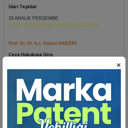
İdari Teşkilat
26 ARALIK PERŞEMBE
16:00 - CEZA GENEL PRATİK ÇALIŞMASI
Prof. Dr. Dr. h.c. Hakan HAKERİ
Ceza Hukukuna Giriş
×
Temel İlkeler ve Tanımlar
Ceza Hukukunun Kaynakları
Yorum ve Uygulanma Alanı
Suçun Maddi Unsurları
Suçun Manevi Unsurları
20:00 - CEZA MUHAKEMESİ HUKUKU PRATİK