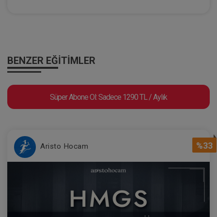
BENZER EĞITIMLER
Süper Abone Ol: Sadece 1290 TL / Aylık
%33
Aristo Hocam