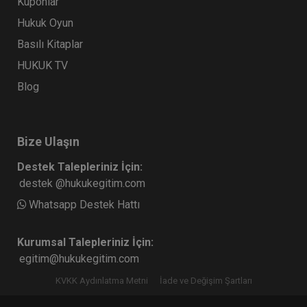
Kuponlar
Hukuk Oyun
Basılı Kitaplar
HUKUK TV
Blog
Bize Ulaşın
Destek Talepleriniz İçin:
destek @hukukegitim.com
Whatsapp Destek Hattı
Kurumsal Talepleriniz İçin:
egitim@hukukegitim.com
KVKK Aydınlatma Metni
İade ve Değişim Şartları