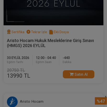
Sertifika
Tekrar İzle
Ekli Dosya
Aristo Hocam Hukuk Mesleklerine Giriş Sınavı
(HMGS) 2026 EYLÜL
30 EYLÜL 2026
12:00 - 04:40
-440
Eğitim Tarihi
Eğitim Saati
Dakika
20750 TL
Satın Al
13990 TL
%47
Aristo Hocam