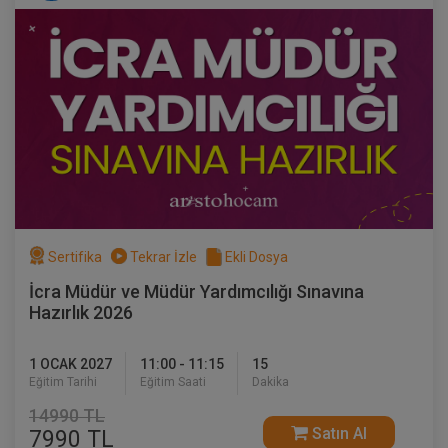
Sertifika
Tekrar İzle
Ekli Dosya
İcra Müdür ve Müdür Yardımcılığı Sınavına
Hazırlık 2026
1 OCAK 2027
11:00 - 11:15
15
Eğitim Tarihi
Eğitim Saati
Dakika
14990 TL
Satın Al
7990 TL