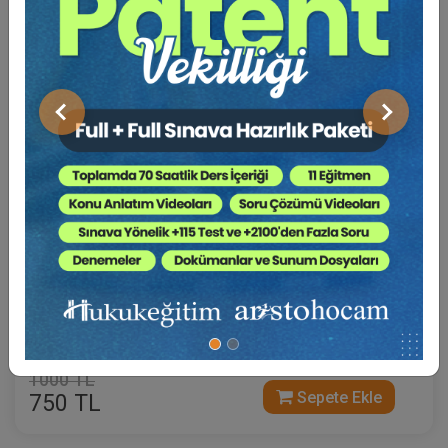
Önceki
Sonraki
Sertifika
Tekrar İzle
Ekli Dosya
22-23-24 Ekim 2026
VII. BORÇLAR HUKUKU KONGRESİ (Erken Kayıt
İndirimli)
1000 TL
Sepete Ekle
750 TL