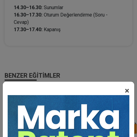
14.30–16.30:
Sunumlar
16.30–17.30:
Oturum Değerlendirme (Soru -
Cevap)
17.30–17.40:
Kapanış
BENZER EĞITIMLER
×
Süper Abone Ol: Sadece 1290 TL / Aylık
%25
Tüketici Hukuku Enstitüsü