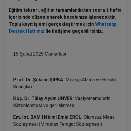
Eğitim tekrarı, eğitim tamamlandıktan sonra 1 hafta
içerisinde düzenlenerek hesabınıza işlenecektir.
Toplu kayıt işlemi gerçekleştirmek için
Whatsapp
Destek Hattımız
ile iletişime geçebilirsiniz.
Miras Hukukunda Güncel Meseleler Detaylı 
15 Şubat 2025 Cumartesi
I. Oturum 11:00–14:00
Prof. Dr. Şükran ŞIPKA:
Mirasçı Atama ve Hukuki
Sonuçları
Doç. Dr. Tülay Aydın ÜNVER:
Vasiyetnamelerin
düzenlenmesi ve geri alınması
Em. İst. BAM Hâkimi Emin EROL:
Olumsuz Miras
Sözleşmesi (Mirastan Feragat Sözleşmesi)