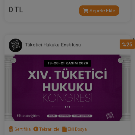
0 TL
Sepete Ekle
%25
Tüketici Hukuku Enstitüsü
Sertifika
Tekrar İzle
Ekli Dosya