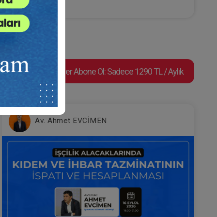
uku
Süper Abone Ol: Sadece 1290 TL / Aylık
nin
IV. Medeni Hukuk Kongresi -
en
Tüm Oturumlar (11 Oturum)
lim
e Ekle
Sepete Ekle
2160
Av. Ahmet EVCİMEN
TL
sü
Tüketici Hukuku Enstitüsü