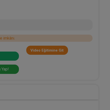
e imkânı.
Video Eğitimine Git
 Yap!