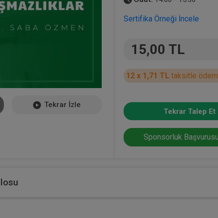
Sertifika Örneği İncele
15,00 TL
12 x 1,71 TL
taksitle ödem
Tekrar İzle
Tekrar Talep Et
Sponsorluk Başvurusu
blosu