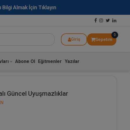
lgi Almak İçin Tıklayın
0
Sepetim
Giriş
ları
Abone Ol
Eğitmenler
Yazılar
alı Güncel Uyuşmazlıklar
EN