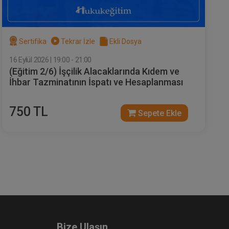
Sertifika
Tekrar İzle
Ekli Dosya
ni
Miras Hukuku - 1 - IV. Medeni
16 Eylül 2026 | 19:00 - 21:00
rum
Hukuk Kongresi - IX. Oturum
(Eğitim 2/6) İşçilik Alacaklarında Kıdem ve
e Ekle
Sepete Ekle
360
İhbar Tazminatının İspatı ve Hesaplanması
TL
750 TL
Sepete Ekle
sü
Tüketici Hukuku Enstitüsü
yı:
Bize Ulaşın