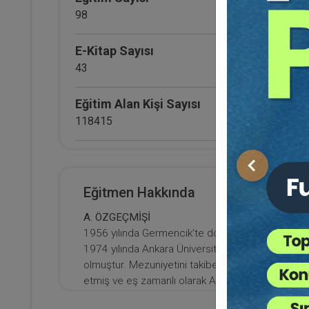
98
E-Kitap Sayısı
43
Eğitim Alan Kişi Sayısı
118415
E-Kitap Alan Kişi Sayısı
De
Önceki
13809
Em
Eğitmen Hakkında
Ka
3
Makale Sayısı
Ka
A. ÖZGEÇMİŞİ
Ki
T
3
1956 yılında Germencik'te doğan Prof. Dr. Etem 
Ya
1974 yılında Ankara Üniversitesi Hukuk Fakültes
olmuştur. Mezuniyetini takiben Ankara Üniversite
etmiş ve eş zamanlı olarak Ankara Barosu'nda avuk
Üniversitesi Sosyal Bilimler Enstitüsü Kamu Yönet