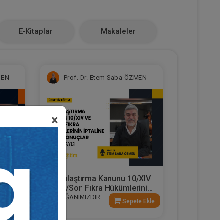
E-Kitaplar
Makaleler
MEN
Prof. Dr. Etem Saba ÖZMEN
×
Kamulaştırma Kanunu 10/XIV
ırma
ve 14/Son Fıkra Hükümlerinin
İptaline Bağlı Sonuçlar Video
ARMAĞANIMIZDIR
e Ekle
Sepete Ekle
k
Kaydı