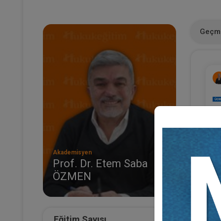
Geçmi
Akademisyen
Prof. Dr. Etem Saba
ÖZMEN
So
Çe
Ya
AR
Ku
Ve
Eğitim Sayısı