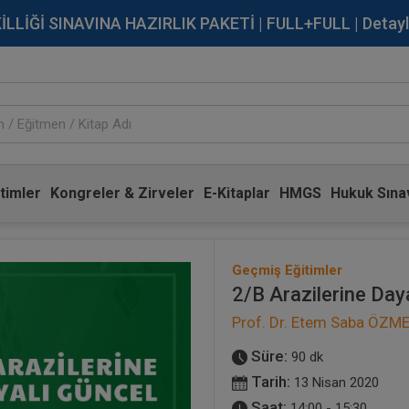
İĞİ SINAVINA HAZIRLIK PAKETİ | FULL+FULL | Detaylı Bi
timler
Kongreler & Zirveler
E-Kitaplar
HMGS
Hukuk Sınav
Geçmiş Eğitimler
2/B Arazilerine Day
Prof. Dr. Etem Saba ÖZM
Süre:
90 dk
Tarih:
13 Nisan 2020
Saat:
14:00 - 15:30