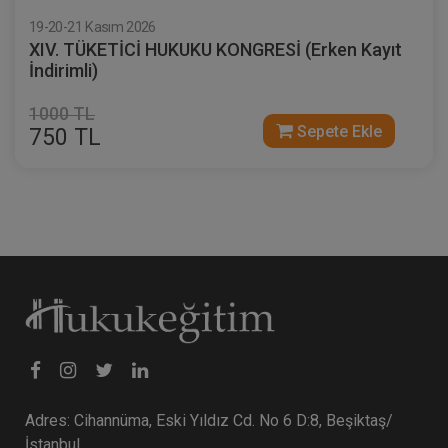
19-20-21 Kasım 2026
XIV. TÜKETİCİ HUKUKU KONGRESİ (Erken Kayıt
İndirimli)
1000 TL
Sepete Ekle
750 TL
Adres: Cihannüma, Eski Yıldız Cd. No 6 D:8, Beşiktaş/
İstanbul