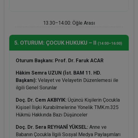
13.30–14.00: Öğle Arası
5. OTURUM: ÇOCUK HUKUKU – II
(14:00–16:00)
Oturum Başkanı: Prof. Dr. Faruk ACAR
Hâkim Semra UZUN (İst. BAM 11. HD.
Başkanı):
Velayet ve Velayetin Düzenlemesi ile
ilgili Genel Sorunlar
Doç. Dr. Cem AKBIYIK:
Üçüncü Kişilerin Çocukla
Kişisel İlişki Kurabilmelerine Yönelik TMK.m.325
Hükmü Hakkında Bazı Düşünceler
Doç. Dr. Sera REYHANÎ YÜKSEL:
Anne ve
Babanın Çocukla İlgili Sosyal Medya Paylaşımları