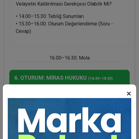
Velayetin Kaldırılması Gerekçesi Olabilir Mi?
• 14.00–15.30: Tebliğ Sunumları
• 15.30–16.00: Oturum Değerlendirme (Soru -
Cevap)
16.00–16.30: Mola
6. OTURUM: MİRAS HUKUKU
(16:30–18:30)
×
Oturum Başkanı: Prof. Dr. Turgut ÖZ
Prof. Dr. E. Saba ÖZMEN:
Miras Paylaşım
Sözleşmelerinin Niteliği Ve Uygulama Yanılgıları
Em. Hâkim Emin EROL (İst. BAM 6. HD. E.
Üyesi):
Vasiyetnamenin açılması ve iptali