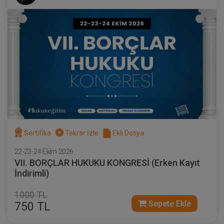
Sertifika
Tekrar İzle
Ekli Dosya
22-23-24 Ekim 2026
VII. BORÇLAR HUKUKU KONGRESİ (Erken Kayıt
İndirimli)
1000 TL
Sepete Ekle
750 TL