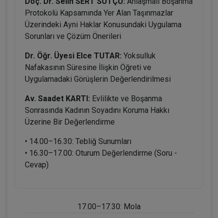
Doç. Dr. Selin SERT SÜTÇÜ:
Anlaşmalı Boşanma
Protokolü Kapsamında Yer Alan Taşınmazlar
Üzerindeki Ayni Haklar Konusundaki Uygulama
Sorunları ve Çözüm Önerileri
Dr. Öğr. Üyesi Elce TUTAR:
Yoksulluk
Nafakasının Süresine İlişkin Öğreti ve
Uygulamadaki Görüşlerin Değerlendirilmesi
Av. Saadet KARTI:
Evlilikte ve Boşanma
Sonrasında Kadının Soyadını Koruma Hakkı
Üzerine Bir Değerlendirme
• 14.00–16.30: Tebliğ Sunumları
• 16.30–17.00: Oturum Değerlendirme (Soru -
Cevap)
17.00–17.30: Mola