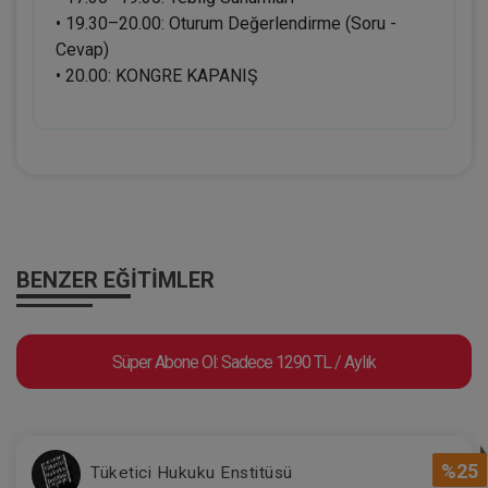
• 19.30–20.00: Oturum Değerlendirme (Soru -
Cevap)
• 20.00: KONGRE KAPANIŞ
BENZER EĞITIMLER
Süper Abone Ol: Sadece 1290 TL / Aylık
%25
Tüketici Hukuku Enstitüsü