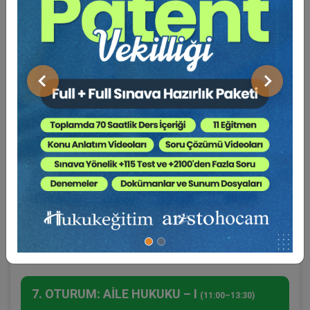
Dr. Öğr. Üyesi Kemale ASLAN:
Miras
Hukukunda Dijital İrade ve Yapay Zekâ Destekli
Vasiyetnameler: Klasik Teorilerden Algoritmik
Miras’a
Önceki
Sonraki
• 16.30–18.00: Tebliğ Sunumları
• 18.00–18.30: Oturum Değerlendirme (Soru -
Cevap)
27 ARALIK 2025 -
CUMARTESİ
Gün 3
Aile Hukuku ve Mal Rejimi Hukuku
7. OTURUM: AİLE HUKUKU – I
(11:00–13:30)