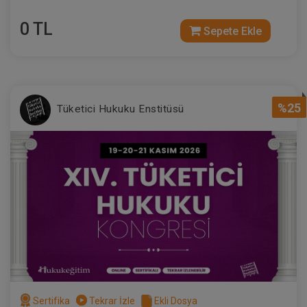
0 TL
Sepete Ekle
%25
Tüketici Hukuku Enstitüsü
Sertifika
Tekrar İzle
Ekli Dosya