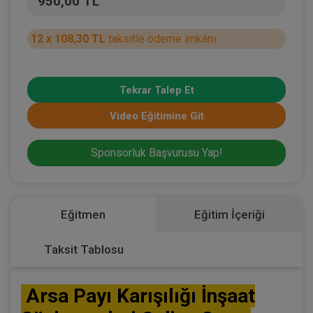
950,00 TL
12 x 108,30 TL
taksitle ödeme imkânı.
Tekrar Talep Et
Video Eğitimine Git
Sponsorluk Başvurusu Yap!
Eğitmen
Eğitim İçeriği
Taksit Tablosu
Arsa Payı Karışılığı İnşaat