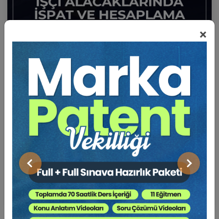
×
Sertifika
Tekrar İzle
Ekli Dosya
İşçilik Alacaklarında İspat ve Hesaplama Eğitim
Paketi (6 Eğitim)
15 EYLÜL 2026
18:59
Önceki
Sonraki
Eğitim Tarihi
Eğitim Saati
4500 TL
Sepete Ekle
3750 TL