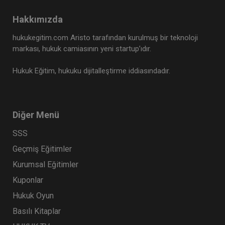
Sertifika
Tekrar İzle
Ekli Dosya
Hakkımızda
Masak Uyum Görevlisi Yetkilendirme
Sınavı Hazırlık Eğitimi
hukukegitim.com Aristo tarafından kurulmuş bir teknoloji
markası, hukuk camiasının yeni startup’ıdır.
1 OCAK 2027
19:00 - 22:00
180
Eğitim Tarihi
Eğitim Saati
Dakika
Hukuk Eğitim, hukuku dijitalleştirme iddiasındadır.
15000 TL
Sepete Ekle
12000 TL
Diğer Menü
SSS
Geçmiş Eğitimler
Kurumsal Eğitimler
Kuponlar
Hukuk Oyun
Basılı Kitaplar