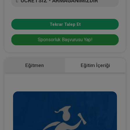
ÜCRETSİZ - ARMAĞANIMIZDIR
L
Tekrar Talep Et
Sponsorluk Başvurusu Yap!
Eğitmen
Eğitim İçeriği