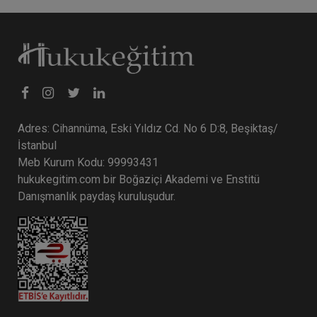
Sertifika
Tekrar İzle
Ekli Dosya
İcra Müdür ve Müdür Yardımcılığı
Sınavına Hazırlık 2026
1 OCAK 2027
11:00 - 11:15
15
Eğitim Tarihi
Eğitim Saati
Dakika
14990 TL
Sepete Ekle
7990 TL
Adres: Cihannüma, Eski Yıldız Cd. No 6 D:8, Beşiktaş/
İstanbul
Meb Kurum Kodu: 99993431
Aristo Hocam
%20
hukukegitim.com bir Boğaziçi Akademi ve Enstitü
Danışmanlık paydaş kuruluşudur.