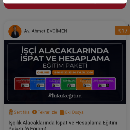
Süper Abone Ol: Sadece 1290 TL / Aylık
%17
Av. Ahmet EVCİMEN
Sertifika
Tekrar İzle
Ekli Dosya
İşçilik Alacaklarında İspat ve Hesaplama Eğitim
Paketi (6 Eğitim)