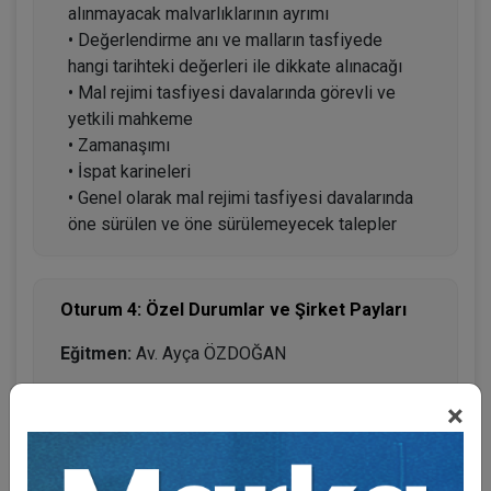
alınmayacak malvarlıklarının ayrımı
• Değerlendirme anı ve malların tasfiyede
hangi tarihteki değerleri ile dikkate alınacağı
• Mal rejimi tasfiyesi davalarında görevli ve
yetkili mahkeme
• Zamanaşımı
• İspat karineleri
• Genel olarak mal rejimi tasfiyesi davalarında
öne sürülen ve öne sürülemeyecek talepler
Oturum 4: Özel Durumlar ve Şirket Payları
Eğitmen:
Av. Ayça ÖZDOĞAN
• Zina ve hayata kast nedeniyle boşanmanın
×
tasfiyeye etkisi
• Ölüm nedeniyle tasfiye
• Bilirkişi raporlarından uygulamalı örnekler ve