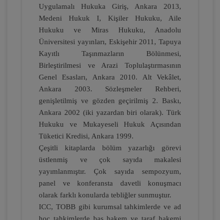
Uygulamalı Hukuka Giriş, Ankara 2013,
Medeni Hukuk I, Kişiler Hukuku, Aile
Hukuku ve Miras Hukuku, Anadolu
Çocuk Hukuku - IV. Medeni Hukuk
Kongresi - V. Oturum
Üniversitesi yayınları, Eskişehir 2011, Tapuya
Kayıtlı Taşınmazların Bölünmesi,
360 TL
Sepete Ekle
Birleştirilmesi ve Arazi Toplulaştırmasının
Genel Esasları, Ankara 2010. Alt Vekâlet,
Ankara 2003. Sözleşmeler Rehberi,
genişletilmiş ve gözden geçirilmiş 2. Baskı,
Tüketici Hukuku Enstitüsü
Ankara 2002 (iki yazardan biri olarak). Türk
Hukuku ve Mukayeseli Hukuk Açısından
Tüketici Kredisi, Ankara 1999.
Çeşitli kitaplarda bölüm yazarlığı görevi
üstlenmiş ve çok sayıda makalesi
yayımlanmıştır. Çok sayıda sempozyum,
panel ve konferansta davetli konuşmacı
olarak farklı konularda tebliğler sunmuştur.
ICC, TOBB gibi kurumsal tahkimlerde ve ad
Boşanma Hukuku - IV. Medeni Hukuk
hoc tahkimlerde baş hakem ve taraf hakemi