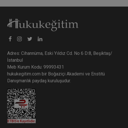
Sözleşmeler Hukuku - 1 - IV. Borçlar
Hukuku Kongresi - VII. Oturum
360 TL
Sepete Ekle
Adres: Cihannüma, Eski Yıldız Cd. No 6 D:8, Beşiktaş/
Tüketici Hukuku Enstitüsü
İstanbul
Meb Kurum Kodu: 99993431
hukukegitim.com bir Boğaziçi Akademi ve Enstitü
Danışmanlık paydaş kuruluşudur.
Taşınmaz Hukuku - IV. Borçlar Hukuku