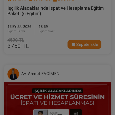
İşçilik Alacaklarında İspat ve Hesaplama Eğitim
Paketi (6 Eğitim)
15 EYLÜL 2026
18:59
Eğitim Tarihi
Eğitim Saati
4500 TL
Sepete Ekle
3750 TL
Evlilik Hukuku - IV. Medeni Hukuk
Kongresi - II. Oturum
360 TL
Sepete Ekle
Av. Ahmet EVCİMEN
Tüketici Hukuku Enstitüsü