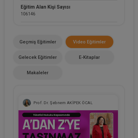
Eğitim Alan Kişi Sayısı
106146
E-Kitap Alan Kişi Sayısı
12038
Geçmiş Eğitimler
Video Eğitimler
Makale Sayısı
Gelecek Eğitimler
E-Kitaplar
0
Makaleler
Prof. Dr. Şebnem AKİPEK ÖCAL