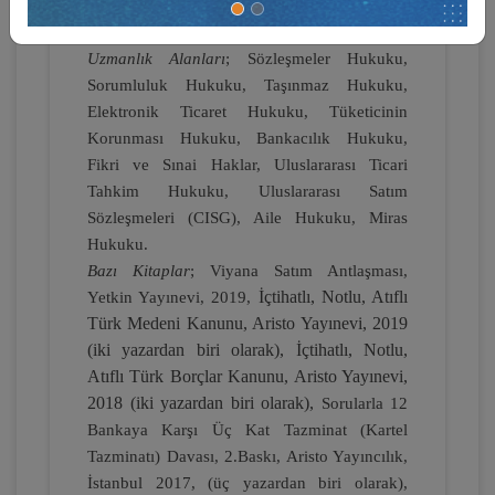
Mevzuat Uyumu Sürekli Özel İhtisas
Komisyonu’nda raportörlük (Kasım 1994),
Uzmanlık Alanları
;
Sözleşmeler Hukuku,
Sorumluluk Hukuku, Taşınmaz Hukuku,
Elektronik Ticaret Hukuku, Tüketicinin
Korunması Hukuku, Bankacılık Hukuku,
Taşınmaz Hukuku - IV. Medeni Hukuk
Fikri ve Sınai Haklar, Uluslararası Ticari
Kongresi - VII. Oturum
Tahkim Hukuku, Uluslararası Satım
360 TL
Sepete Ekle
Sözleşmeleri (CISG), Aile Hukuku, Miras
Hukuku.
Bazı Kitaplar
;
Viyana Satım Antlaşması,
İçtihatlı, Notlu, Atıflı
Yetkin Yayınevi, 2019,
Tüketici Hukuku Enstitüsü
Türk Medeni Kanunu, Aristo Yayınevi, 2019
(iki yazardan biri olarak), İçtihatlı, Notlu,
Atıflı Türk Borçlar Kanunu, Aristo Yayınevi,
2018 (iki yazardan biri olarak),
Sorularla 12
Bankaya Karşı Üç Kat Tazminat (Kartel
Tazminatı) Davası, 2.Baskı, Aristo Yayıncılık,
İstanbul 2017, (üç yazardan biri olarak),