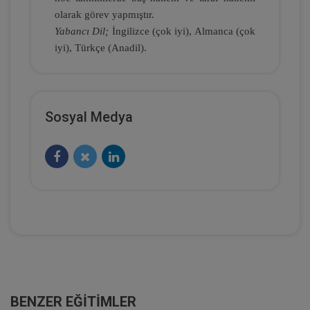
Kongresi - III. Oturum
olarak görev yapmıştır.
Yabancı Dil;
İngilizce (çok iyi), Almanca (çok
360 TL
Sepete Ekle
iyi), Türkçe (Anadil).
Tüketici Hukuku Enstitüsü
Sosyal Medya
Kişiler Hukuku - IV. Medeni Hukuk
Kongresi - I. Oturum
360 TL
Sepete Ekle
BENZER EĞITIMLER