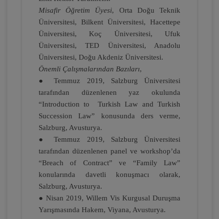
Fütürist Hukuk - IV. Medeni Hukuk
Misafir Öğretim Üyesi
, Orta Doğu Teknik
Kongresi - XI. Oturum
Üniversitesi, Bilkent Üniversitesi, Hacettepe
360 TL
Sepete Ekle
Üniversitesi, Koç Üniversitesi, Ufuk
Üniversitesi, TED Üniversitesi, Anadolu
Üniversitesi, Doğu Akdeniz Üniversitesi.
Önemli Çalışmalarından Bazıları
,
Tüketici Hukuku Enstitüsü
● Temmuz 2019, Salzburg Üniversitesi
tarafından düzenlenen yaz okulunda
“Introduction to Turkish Law and Turkish
Succession Law” konusunda ders verme,
Salzburg, Avusturya.
● Temmuz 2019, Salzburg Üniversitesi
tarafından düzenlenen panel ve workshop’da
“Breach of Contract” ve “Family Law”
konularında davetli konuşmacı olarak,
Salzburg, Avusturya.
Miras Hukuku - 1 - IV. Medeni Hukuk
Kongresi - IX. Oturum
● Nisan 2019, Willem Vis Kurgusal Duruşma
Yarışmasında Hakem, Viyana, Avusturya.
360 TL
Sepete Ekle