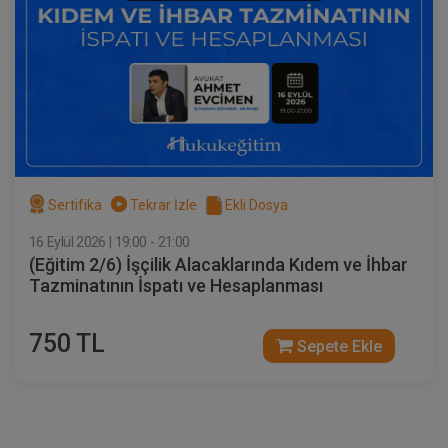
IV. Borçlar Hukuku Kongresi Tüm
Oturumlar (8 Oturum)
2160
Sepete Ekle
TL
Sertifika
Tekrar İzle
Ekli Dosya
16 Eylül 2026 | 19:00 - 21:00
(Eğitim 2/6) İşçilik Alacaklarında Kıdem ve İhbar
Tüketici Hukuku Enstitüsü
Tazminatının İspatı ve Hesaplanması
750 TL
Sepete Ekle