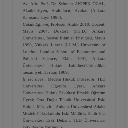
Av. Arb. Prof. Dr. Şebnem AKİPEK ÖCAL,
Akademisyen, Arabulucu, Avukat
(Ankara
Barosuna
kayıt 1990).
Miras Hukuku - 2 - IV. Medeni Hukuk
Hukuk Eğitimi;
Profesör, Aralık 2010, Doçent,
Kongresi - X. Oturum
Mayıs 2004, Doktora (PH.D.) Ankara
360 TL
Sepete Ekle
Üniversitesi, Sosyal Bilimler Enstitüsü, Mayıs
1998, Yüksek Lisans (LL.M.)
University of
London, London School of Economics and
Political Science, Ekim 1991, Ankara
Tüketici Hukuku Enstitüsü
Üniversitesi Hukuk Fakültesi-birincilikle
mezuniyet, Haziran 1989.
İş Tecrübesi
, Medeni Hukuk Profesörü, TED
Üniversitesi Öğretim Üyesi, Ankara
Üniversitesi Hukuk Fakültesi Emekli Öğretim
Üyesi; Orta Doğu Teknik Üniversitesi Eski
Hukuk Müşaviri, Ankara Üniversitesi Adalet
Meslek Yüksekokulu Eski Müdürü, Kadir Has
Üniversitesi Eski Dekanı, TED Üniversitesi
Eski Rektör Yardımcısı.