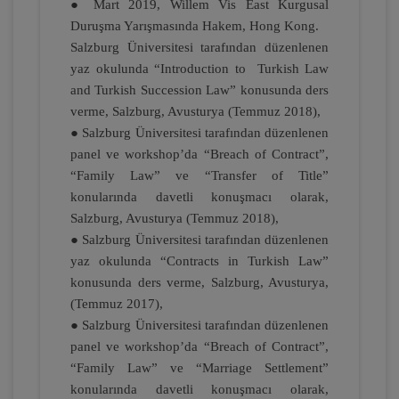
● Mart 2019, Willem Vis East Kurgusal
Duruşma Yarışmasında Hakem, Hong Kong.
Salzburg Üniversitesi tarafından düzenlenen
yaz okulunda “Introduction to Turkish Law
Tüketici Hukuku Enstitüsü
and Turkish Succession Law” konusunda ders
verme, Salzburg, Avusturya (Temmuz 2018),
● Salzburg Üniversitesi tarafından düzenlenen
panel ve workshop’da “Breach of Contract”,
“Family Law” ve “Transfer of Title”
konularında davetli konuşmacı olarak,
Salzburg, Avusturya (Temmuz 2018),
● Salzburg Üniversitesi tarafından düzenlenen
yaz okulunda “Contracts in Turkish Law”
IV. Medeni Hukuk Kongresi - Tüm
konusunda ders verme, Salzburg, Avusturya,
Oturumlar (11 Oturum)
(Temmuz 2017),
2160
Sepete Ekle
● Salzburg Üniversitesi tarafından düzenlenen
panel ve workshop’da “Breach of Contract”,
TL
“Family Law” ve “Marriage Settlement”
konularında davetli konuşmacı olarak,