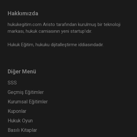
Kongresi - VI. Oturum
360 TL
Sepete Ekle
Hakkımızda
hukukegitim.com Aristo tarafından kurulmuş bir teknoloji
markası, hukuk camiasının yeni startup’ıdır.
Tüketici Hukuku Enstitüsü
Hukuk Eğitim, hukuku dijitalleştirme iddiasındadır.
Diğer Menü
SSS
Geçmiş Eğitimler
Kurumsal Eğitimler
Kuponlar
Tazminat Hukuku - IV. Borçlar Hukuku
Kongresi - IV. Oturum
Hukuk Oyun
360 TL
Sepete Ekle
Basılı Kitaplar