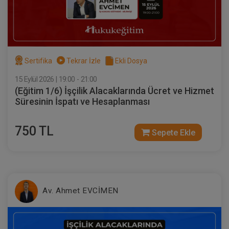
Sertifika
Tekrar İzle
Ekli Dosya
15 Eylül 2026 | 19:00 - 21:00
Sözleşmeler Hukuku - 2 - IV. Borçlar
(Eğitim 1/6) İşçilik Alacaklarında Ücret ve Hizmet
Hukuku Kongresi - VIII. Oturum
Süresinin İspatı ve Hesaplanması
360 TL
Sepete Ekle
750 TL
Sepete Ekle
Tüketici Hukuku Enstitüsü
Av. Ahmet EVCİMEN