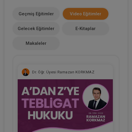
E-Kitap Alan Kişi Sayısı
0
Geçmiş Eğitimler
Video Eğitimler
Makale Sayısı
Gelecek Eğitimler
E-Kitaplar
0
Makaleler
Dr. Öğr. Üyesi Ramazan KORKMAZ