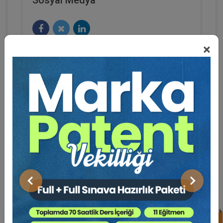
×
BENZER EĞITIMLER
Süper Abone Ol: Sadece 1290 TL / Aylık
Önceki
Sonraki
%17
Av. Ahmet EVCİMEN