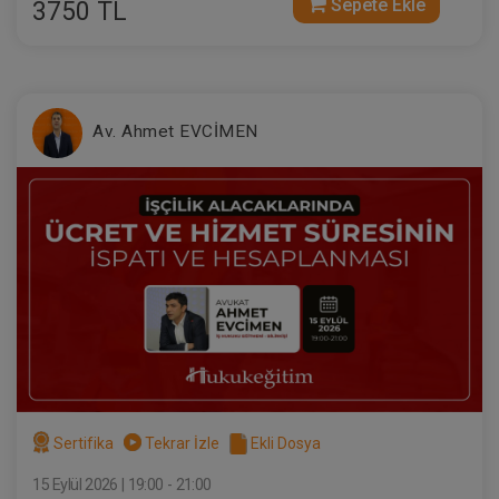
Sepete Ekle
3750 TL
Av. Ahmet EVCİMEN
Sertifika
Tekrar İzle
Ekli Dosya
15 Eylül 2026 | 19:00 - 21:00