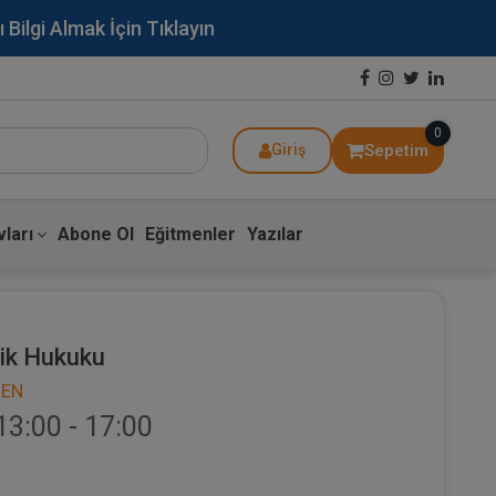
lgi Almak İçin Tıklayın
0
Sepetim
Giriş
ları
Abone Ol
Eğitmenler
Yazılar
lik Hukuku
MEN
13:00 - 17:00