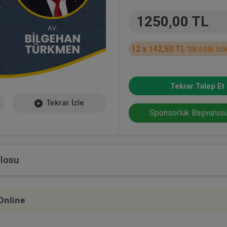
1250,00 TL
12 x 142,50 TL
taksitle öd
Tekrar Talep Et
Tekrar İzle
Sponsorluk Başvurusu
blosu
 Online