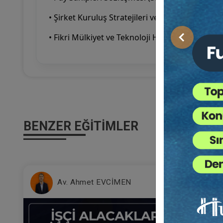
• Şirket Kuruluş Stratejileri ve Yapılandırma
• Fikri Mülkiyet ve Teknoloji Hukuku
Önceki
BENZER EĞITIMLER
%1
Av. Ahmet EVCİMEN