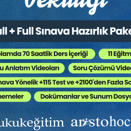
• Girişimler İçin Avukatı
• Girişimlerle Doğru İli
7
Av. Ahmet EVCİMEN