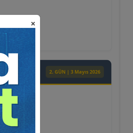
×
e Exit
2. GÜN | 3 Mayıs 2026
l Uyum Süreçleri
an Sözleşmeler