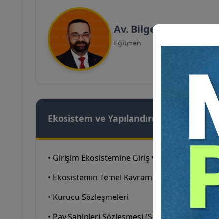
Av. Bilgehan Burak 
Eğitmen
Ekosistem ve Yapılandırma
• Girişim Ekosistemine Giriş ve Hukukun Kon
• Ekosistemin Temel Kavramları
• Kurucu Sözleşmeleri
• Pay Sahipleri Sözleşmesi (SHA) Mimarisi