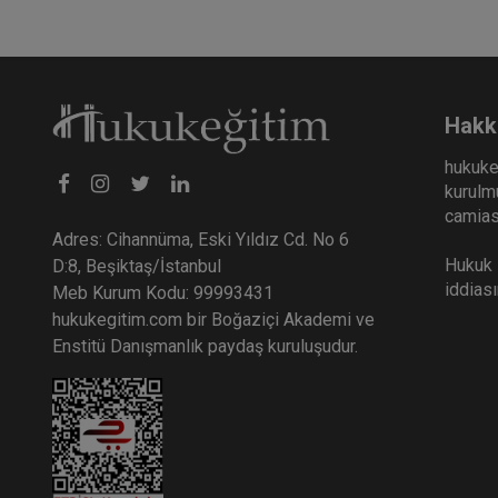
Hakk
hukuke
kurulmu
camiası
Adres: Cihannüma, Eski Yıldız Cd. No 6
Hukuk E
D:8, Beşiktaş/İstanbul
iddias
Meb Kurum Kodu: 99993431
hukukegitim.com bir Boğaziçi Akademi ve
Enstitü Danışmanlık paydaş kuruluşudur.