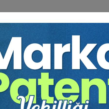
TÜRKMEN
Regülasyon, Uyum v
1. GÜN | 2 Mayıs 2026
umu
• Regülasyon ve Sektöre
• Due Diligence Süreci
• Süreçte Sık Karşılaşıl
• Exit (Çıkış/Satış) Süreci