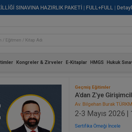
İĞİ SINAVINA HAZIRLIK PAKETİ | FULL+FULL | Detaylı Bi
timler
Kongreler & Zirveler
E-Kitaplar
HMGS
Hukuk Sınav
Geçmiş Eğitimler
A'dan Z'ye Girişimci
Av. Bilgehan Burak TÜRK
2-3 Mayıs 2026 | 
Sertifika Örneği İncele