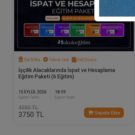
Sertifika
Tekrar İzle
Ekli Dosya
İşçilik Alacaklarında İspat ve Hesaplama
Eğitim Paketi (6 Eğitim)
15 EYLÜL 2026
18:59
Eğitim Tarihi
Eğitim Saati
4500 TL
Sepete Ekle
3750 TL