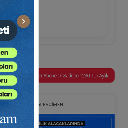
n Rolü
şki Kurmak
Sonraki
Süper Abone Ol: Sadece 1290 TL / Aylık
Av. Ahmet EVCİMEN