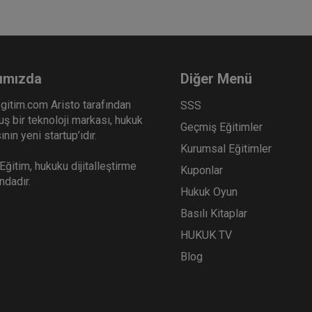
ımızda
Diğer Menü
gitim.com Aristo tarafından
SSS
ş bir teknoloji markası, hukuk
Geçmiş Eğitimler
nın yeni startup’ıdır.
Kurumsal Eğitimler
ğitim, hukuku dijitalleştirme
Kuponlar
ındadır.
Hukuk Oyun
Basılı Kitaplar
HUKUK TV
Blog