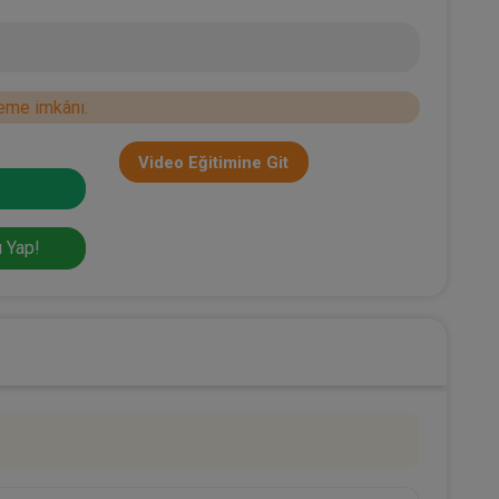
eme imkânı.
Video Eğitimine Git
 Yap!