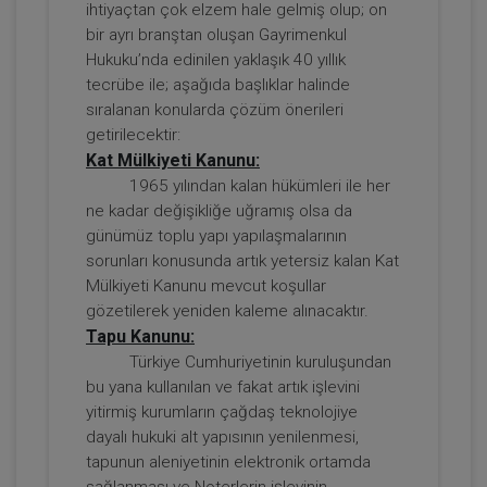
ihtiyaçtan çok elzem hale gelmiş olup; on
bir ayrı branştan oluşan Gayrimenkul
Tüketici Hukuku Enstitüsü
Hukuku’nda edinilen yaklaşık 40 yıllık
tecrübe ile; aşağıda başlıklar halinde
sıralanan konularda çözüm önerileri
getirilecektir:
Kat Mülkiyeti Kanunu:
1965 yılından kalan hükümleri ile her
ne kadar değişikliğe uğramış olsa da
günümüz toplu yapı yapılaşmalarının
sorunları konusunda artık yetersiz kalan Kat
Mülkiyeti Kanunu mevcut koşullar
Borçların İfası ve İfa Edilmemesi - IV.
gözetilerek yeniden kaleme alınacaktır.
Borçlar Hukuku Kongresi - V. Oturum
Tapu Kanunu:
360 TL
Sepete Ekle
Türkiye Cumhuriyetinin kuruluşundan
bu yana kullanılan ve fakat artık işlevini
yitirmiş kurumların çağdaş teknolojiye
dayalı hukuki alt yapısının yenilenmesi,
Tüketici Hukuku Enstitüsü
tapunun aleniyetinin elektronik ortamda
sağlanması ve Noterlerin işlevinin