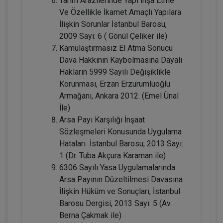
Tarım Arazilerinde Yapı İnşa Etme
Ve Özellikle İkamet Amaçlı Yapılara
Tüketici Hukuku Enstitüsü
İlişkin Sorunlar İstanbul Barosu,
2009 Sayı: 6 ( Gönül Çeliker ile)
Kamulaştırmasız El Atma Sonucu
Dava Hakkının Kaybolmasına Dayalı
Hakların 5999 Sayılı Değişiklikle
Korunması, Erzan Erzurumluoğlu
Armağanı, Ankara 2012. (Emel Ünal
İle)
Arsa Payı Karşılığı İnşaat
Sözleşmeleri Konusunda Uygulama
Boşanma Hukuku - IV. Medeni Hukuk
Hataları İstanbul Barosu, 2013 Sayı:
Kongresi - III. Oturum
1 (Dr. Tuba Akçura Karaman ile)
360 TL
Sepete Ekle
6306 Sayılı Yasa Uygulamalarında
Arsa Payının Düzeltilmesi Davasına
İlişkin Hüküm ve Sonuçları, İstanbul
Barosu Dergisi, 2013 Sayı: 5 (Av.
Tüketici Hukuku Enstitüsü
Berna Çakmak ile)