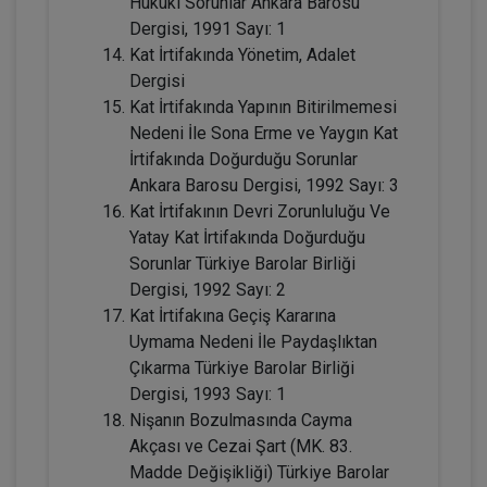
Hukuki Sorunlar Ankara Barosu
Dergisi, 1991 Sayı: 1
Kat İrtifakında Yönetim, Adalet
Dergisi
Kat İrtifakında Yapının Bitirilmemesi
Nedeni İle Sona Erme ve Yaygın Kat
İrtifakında Doğurduğu Sorunlar
Ankara Barosu Dergisi, 1992 Sayı: 3
Miras Hukuku - 1 - IV. Medeni Hukuk
Kat İrtifakının Devri Zorunluluğu Ve
Kongresi - IX. Oturum
Yatay Kat İrtifakında Doğurduğu
360 TL
Sepete Ekle
Sorunlar Türkiye Barolar Birliği
Dergisi, 1992 Sayı: 2
Kat İrtifakına Geçiş Kararına
Uymama Nedeni İle Paydaşlıktan
Tüketici Hukuku Enstitüsü
Çıkarma Türkiye Barolar Birliği
Dergisi, 1993 Sayı: 1
Nişanın Bozulmasında Cayma
Akçası ve Cezai Şart (MK. 83.
Madde Değişikliği) Türkiye Barolar