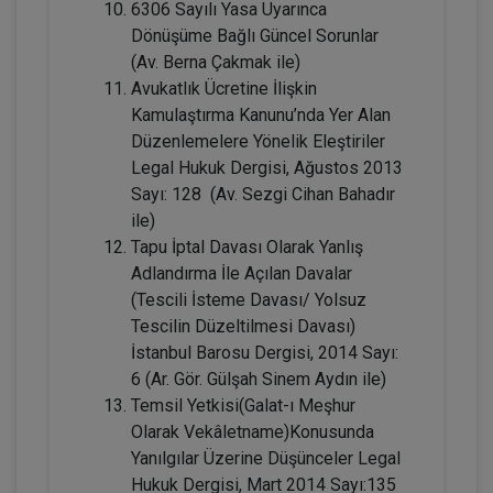
6306 Sayılı Yasa Uyarınca
Dönüşüme Bağlı Güncel Sorunlar
(Av. Berna Çakmak ile)
Avukatlık Ücretine İlişkin
Kamulaştırma Kanunu’nda Yer Alan
Düzenlemelere Yönelik Eleştiriler
Legal Hukuk Dergisi, Ağustos 2013
Sayı: 128 (Av. Sezgi Cihan Bahadır
ile)
Kişiler Hukuku - IV. Medeni Hukuk
Tapu İptal Davası Olarak Yanlış
Kongresi - I. Oturum
Adlandırma İle Açılan Davalar
360 TL
Sepete Ekle
(Tescili İsteme Davası/ Yolsuz
Tescilin Düzeltilmesi Davası)
İstanbul Barosu Dergisi, 2014 Sayı:
6 (Ar. Gör. Gülşah Sinem Aydın ile)
Tüketici Hukuku Enstitüsü
Temsil Yetkisi(Galat-ı Meşhur
Olarak Vekâletname)Konusunda
Yanılgılar Üzerine Düşünceler Legal
Hukuk Dergisi, Mart 2014 Sayı:135