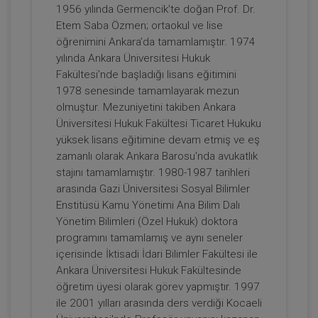
Son AYM Kararları Doğrultusunda
1956 yılında Germencik'te doğan Prof. Dr.
Kamulaştırma İşlemine İlişkin İptal
Etem Saba Özmen; ortaokul ve lise
Taleplerinin, Asliye Hukuk
ARMAĞANIMIZDIR
Sepete Ekle
öğrenimini Ankara’da tamamlamıştır. 1974
Mahkemesinde Görülen Kamulaştırma
Bedelinin Tespiti Davasına Etkileri Video
yılında Ankara Üniversitesi Hukuk
Eğitimi
Fakültesi'nde başladığı lisans eğitimini
1978 senesinde tamamlayarak mezun
Prof. Dr. Etem Saba ÖZMEN
olmuştur. Mezuniyetini takiben Ankara
Üniversitesi Hukuk Fakültesi Ticaret Hukuku
yüksek lisans eğitimine devam etmiş ve eş
zamanlı olarak Ankara Barosu'nda avukatlık
stajını tamamlamıştır. 1980-1987 tarihleri
arasında Gazi Üniversitesi Sosyal Bilimler
Enstitüsü Kamu Yönetimi Ana Bilim Dalı
Yönetim Bilimleri (Özel Hukuk) doktora
programını tamamlamış ve aynı seneler
içerisinde İktisadi İdari Bilimler Fakültesi ile
Kamulaştırma Kanunu 10/XIV ve 14/Son
Fıkra Hükümlerinin İptaline Bağlı
Ankara Üniversitesi Hukuk Fakültesinde
Sonuçlar Video Kaydı
ARMAĞANIMIZDIR
öğretim üyesi olarak görev yapmıştır. 1997
Sepete Ekle
ile 2001 yılları arasında ders verdiği Kocaeli