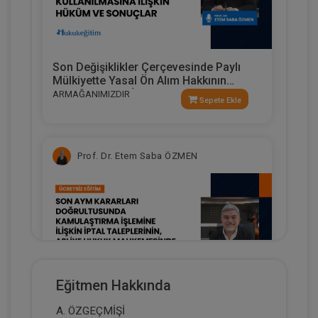
Son Değişiklikler Çerçevesinde Paylı
Mülkiyette Yasal Ön Alım Hakkının
Kullanılmasına İlişkin Hüküm Ve
ARMAĞANIMIZDIR
Sepete Ekle
Sonuçlar
Prof. Dr. Etem Saba ÖZMEN
Eğitmen Hakkında
A. ÖZGEÇMİŞİ