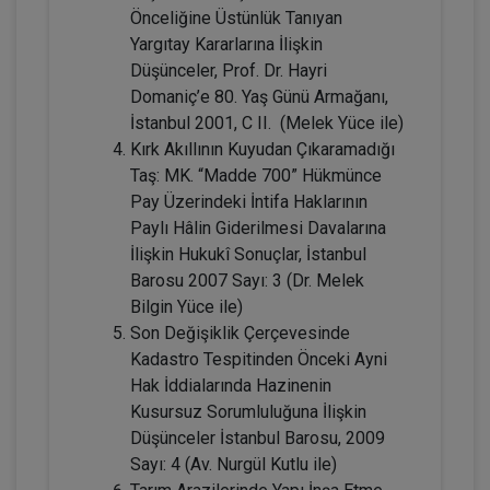
Önceliğine Üstünlük Tanıyan
360 TL
Sepete Ekle
Yargıtay Kararlarına İlişkin
Düşünceler, Prof. Dr. Hayri
Domaniç’e 80. Yaş Günü Armağanı,
İstanbul 2001, C II. (Melek Yüce ile)
Tüketici Hukuku Enstitüsü
Kırk Akıllının Kuyudan Çıkaramadığı
Taş: MK. “Madde 700” Hükmünce
Pay Üzerindeki İntifa Haklarının
Paylı Hâlin Giderilmesi Davalarına
İlişkin Hukukî Sonuçlar, İstanbul
Barosu 2007 Sayı: 3 (Dr. Melek
Bilgin Yüce ile)
Son Değişiklik Çerçevesinde
Kadastro Tespitinden Önceki Ayni
Çocuk Hukuku - IV. Medeni Hukuk
Hak İddialarında Hazinenin
Kongresi - V. Oturum
Kusursuz Sorumluluğuna İlişkin
Düşünceler İstanbul Barosu, 2009
360 TL
Sepete Ekle
Sayı: 4 (Av. Nurgül Kutlu ile)