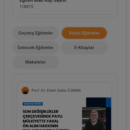
Eğitim Alan Kişi Sayısı
118415
E-Kitap Alan Kişi Sayısı
13809
Geçmiş Eğitimler
Video Eğitimler
Makale Sayısı
Gelecek Eğitimler
E-Kitaplar
3
Makaleler
Prof. Dr. Etem Saba ÖZMEN