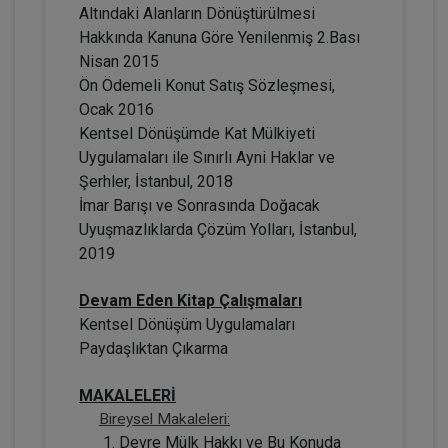
Altındaki Alanların Dönüştürülmesi
Hakkında Kanuna Göre Yenilenmiş 2.Bası
Nisan 2015
Ön Ödemeli Konut Satış Sözleşmesi,
Ocak 2016
Kentsel Dönüşümde Kat Mülkiyeti
Adi Ortaklıklarda ve Kat Mülkiyeti
Oluşumunda Motorlu Taşıt Aracı Edinimi
Uygulamaları ile Sınırlı Ayni Haklar ve
Video Eğitimi
Şerhler, İstanbul, 2018
300 TL
Sepete Ekle
İmar Barışı ve Sonrasında Doğacak
Uyuşmazlıklarda Çözüm Yolları, İstanbul,
2019
Prof. Dr. Etem Saba ÖZMEN
Devam Eden Kitap Çalışmaları
Kentsel Dönüşüm Uygulamaları
Paydaşlıktan Çıkarma
MAKALELERİ
Bireysel Makaleleri:
Devre Mülk Hakkı ve Bu Konuda