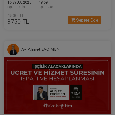
15 EYLÜL 2026
18:59
Eğitim Tarihi
Eğitim Saati
4500 TL
Sepete Ekle
3750 TL
Medeni Usul Hukuku - III. Medeni Hukuku
Kongresi - X. Oturum
360 TL
Sepete Ekle
Av. Ahmet EVCİMEN
Tüketici Hukuku Enstitüsü