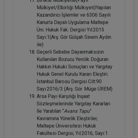
Birlikte Mülkiyette(Paylı
Mülkiyet/Elbirliği Mülkiyeti)Yapılan
Kazandırıcı İşlemler ve 6306 Sayılı
Evlilik Hukuku - IV. Medeni Hukuk
Kanun’a Dayalı Uygulama Maltepe
Kongresi - II. Oturum
Üni. Hukuk Fak. Dergisi Yıl:2015
Sayı:1(Arş. Gör Gülşah Sinem Aydın
360 TL
Sepete Ekle
ile)
Geçerli Sebebe Dayanmaksızın
Kullanılan Bozucu Yenilik Doğuran
Tüketici Hukuku Enstitüsü
Hakkın Hukuki Sonuçları ve Yargıtay
Hukuk Genel Kurulu Kararı Eleştiri.
İstanbul Barosu Dergisi Cilt:90
Sayı:2016/3 (Arş. Gör. Müge ÜREM)
Arsa Payı Karşılığı İnşaat
Sözleşmelerinde Yargıtay Kararları
İle Yaratılan “
Avans Tapu
”
Kavramına Yönelik Eleştiriler,
Maltepe Üniversitesi Hukuk
Fakültesi Dergisi, Yıl:2016, Sayı:1