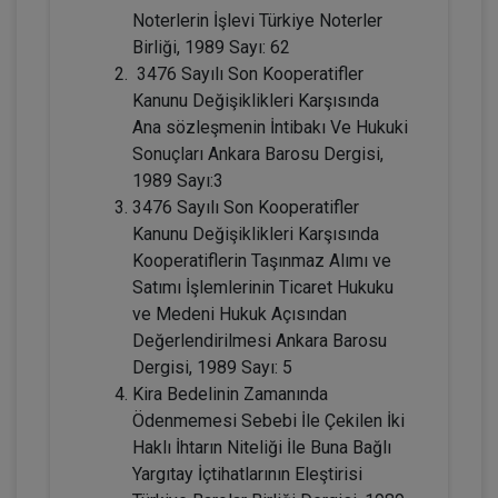
Noterlerin İşlevi Türkiye Noterler
Birliği, 1989 Sayı: 62
3476 Sayılı Son Kooperatifler
Resmî Şekle Bağlı Sözleşmelerden
Doğan Alacak Hakkının Devri
Kanunu Değişiklikleri Karşısında
Konusunda Yanılgılar Video Eğitimi
ARMAĞANIMIZDIR
Ana sözleşmenin İntibakı Ve Hukuki
Sepete Ekle
Sonuçları Ankara Barosu Dergisi,
1989 Sayı:3
3476 Sayılı Son Kooperatifler
Prof. Dr. Etem Saba ÖZMEN
Kanunu Değişiklikleri Karşısında
Kooperatiflerin Taşınmaz Alımı ve
Satımı İşlemlerinin Ticaret Hukuku
ve Medeni Hukuk Açısından
Değerlendirilmesi Ankara Barosu
Dergisi, 1989 Sayı: 5
Kira Bedelinin Zamanında
Ödenmemesi Sebebi İle Çekilen İki
Haklı İhtarın Niteliği İle Buna Bağlı
Yargıtay İçtihatlarının Eleştirisi
Adi Ortaklıkların Kazanç Paylaşma