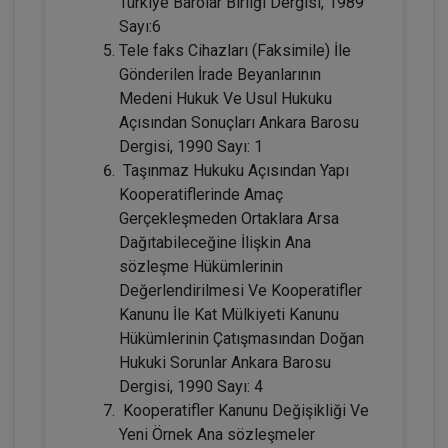
Amacı Gütmeyen Faaliyetleri Konusunda
Türkiye Barolar Birliği Dergisi, 1989
Yanılgılar Video Eğitimi
Sayı:6
300 TL
Sepete Ekle
Tele faks Cihazları (Faksimile) İle
Gönderilen İrade Beyanlarının
Medeni Hukuk Ve Usul Hukuku
Açısından Sonuçları Ankara Barosu
Tüketici Hukuku Enstitüsü
Dergisi, 1990 Sayı: 1
Taşınmaz Hukuku Açısından Yapı
Kooperatiflerinde Amaç
Gerçekleşmeden Ortaklara Arsa
Dağıtabileceğine İlişkin Ana
sözleşme Hükümlerinin
Değerlendirilmesi Ve Kooperatifler
Kanunu İle Kat Mülkiyeti Kanunu
Hükümlerinin Çatışmasından Doğan
IV. Medeni Hukuk Kongresi - Tüm
Hukuki Sorunlar Ankara Barosu
Oturumlar (11 Oturum)
Dergisi, 1990 Sayı: 4
Kooperatifler Kanunu Değişikliği Ve
2160
Sepete Ekle
Yeni Örnek Ana sözleşmeler
TL