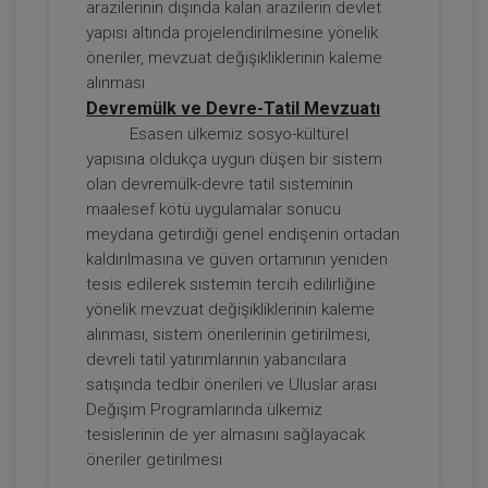
arazilerinin dışında kalan arazilerin devlet
Kongresi - I. Oturum
yapısı altında projelendirilmesine yönelik
360 TL
Sepete Ekle
öneriler, mevzuat değişikliklerinin kaleme
alınması
Devremülk ve Devre-Tatil Mevzuatı
Esasen ülkemiz sosyo-kültürel
Tüketici Hukuku Enstitüsü
yapısına oldukça uygun düşen bir sistem
olan devremülk-devre tatil sisteminin
maalesef kötü uygulamalar sonucu
meydana getirdiği genel endişenin ortadan
kaldırılmasına ve güven ortamının yeniden
tesis edilerek sistemin tercih edilirliğine
yönelik mevzuat değişikliklerinin kaleme
alınması, sistem önerilerinin getirilmesi,
devreli tatil yatırımlarının yabancılara
satışında tedbir önerileri ve Uluslar arası
Kira Hukuku - 2 - IV. Borçlar Hukuku
Değişim Programlarında ülkemiz
Kongresi - II. Oturum
tesislerinin de yer almasını sağlayacak
360 TL
Sepete Ekle
öneriler getirilmesi