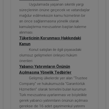
Uygulamada yaşanan sıkıntılı yargı
süreçlerinin önüne geçecek ve vatandaşlar
mağdur edilmeksizin kamu hizmetinin bir
an önce sağlanmasına yönelik olarak
kamulaştırma mevzuatının baştan kaleme
Tazminat Hukuku - IV. Borçlar Hukuku
alınması.
Kongresi - IV. Oturum
Tüketicinin Korunması Hakkındaki
Kanun
360 TL
Sepete Ekle
Konut satışları ile ilgili piyasadaki
olumsuz gelişmeleri önleyici hüküm
önerileri
Yabancı Yatırımların Önünün
Tüketici Hukuku Enstitüsü
Açılmasına Yönelik Tedbirler
Gelişmiş ülkelerde yer alan “Trustee
Company” ve hukukumuzda “Garantörlük
Hizmetleri” olarak temelini bulan kurumun
Türk mevzuatına uyarlanması ve böylelikle
gerek yabancı yatırımların önünün açılması
gerekse de 16 adet gayrimenkul yatırımı