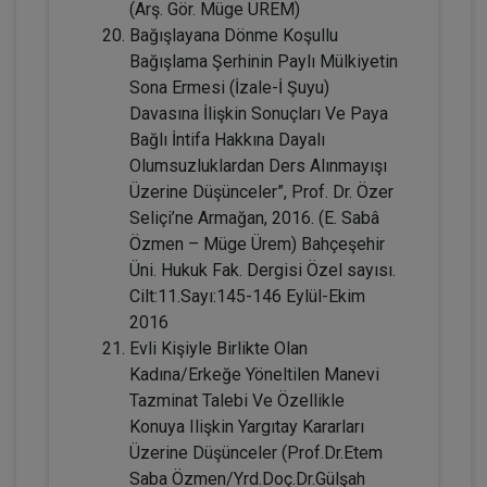
Sözleşmeler Hukuku - 2 - IV. Borçlar
(Arş. Gör. Müge ÜREM)
Hukuku Kongresi - VIII. Oturum
Bağışlayana Dönme Koşullu
360 TL
Sepete Ekle
Bağışlama Şerhinin Paylı Mülkiyetin
Sona Ermesi (İzale-İ Şuyu)
Davasına İlişkin Sonuçları Ve Paya
Bağlı İntifa Hakkına Dayalı
Tüketici Hukuku Enstitüsü
Olumsuzluklardan Ders Alınmayışı
Üzerine Düşünceler”, Prof. Dr. Özer
Seliçi’ne Armağan, 2016. (E. Sabâ
Özmen – Müge Ürem) Bahçeşehir
Üni. Hukuk Fak. Dergisi Özel sayısı.
Cilt:11.Sayı:145-146 Eylül-Ekim
2016
Evli Kişiyle Birlikte Olan
Kadına/Erkeğe Yöneltilen Manevi
Tazminat Talebi Ve Özellikle
IV. Borçlar Hukuku Kongresi Tüm
Konuya Ilişkin Yargıtay Kararları
Oturumlar (8 Oturum)
Üzerine Düşünceler (Prof.Dr.Etem
2160
Sepete Ekle
Saba Özmen/Yrd.Doç.Dr.Gülşah