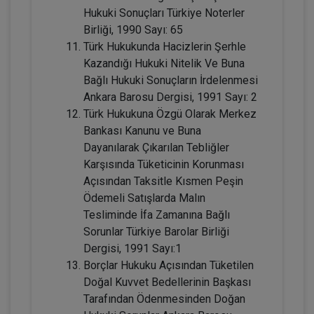
Tüketici Hukuku Enstitüsü
Hukuki Sonuçları Türkiye Noterler
Birliği, 1990 Sayı: 65
Türk Hukukunda Hacizlerin Şerhle
Kazandığı Hukuki Nitelik Ve Buna
Bağlı Hukuki Sonuçların İrdelenmesi
Ankara Barosu Dergisi, 1991 Sayı: 2
Türk Hukukuna Özgü Olarak Merkez
Bankası Kanunu ve Buna
Dayanılarak Çıkarılan Tebliğler
Karşısında Tüketicinin Korunması
Fütürist Hukuk - IV. Medeni Hukuk
Açısından Taksitle Kısmen Peşin
Kongresi - XI. Oturum
Ödemeli Satışlarda Malın
360 TL
Sepete Ekle
Tesliminde İfa Zamanına Bağlı
Sorunlar Türkiye Barolar Birliği
Dergisi, 1991 Sayı:1
Borçlar Hukuku Açısından Tüketilen
Tüketici Hukuku Enstitüsü
Doğal Kuvvet Bedellerinin Başkası
Tarafından Ödenmesinden Doğan