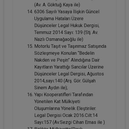
(Av. A. Göktuğ Kaya ile)
6306 Sayılı Yasaya İlişkin Güncel
Uygulama Hataları Üzere
Düşünceler Legal Hukuk Dergisi,
Temmuz 2014 Sayı: 139 (Stj. Av.
Nazlı Osmanağaoğlu ile)
Mal Rejimleri Hukuku - IV. Medeni Hukuk
Motorlu Taşıt ve Taşınmaz Satışında
Kongresi - IV. Oturum
Sözleşmeye Konulan “Bedelin
360 TL
Sepete Ekle
Nakden ve Peşin” Alındığına Dair
Kayıtların Yarattığı Sancılar Üzerine
Düşünceler Legal Dergisi, Ağustos
2014,sayı:140 (Arş. Gör. Gülşah
Tüketici Hukuku Enstitüsü
Sinem Aydın ile);
Yapı Kooperatifleri Tarafından
Yönetilen Kat Mülkiyeti
Oluşumlarına Yönelik Eleştiriler.
Legal Dergisi Ocak 2016.Cilt:14
Sayı:157 (Av.Sezgi Cihan Ernas ile )