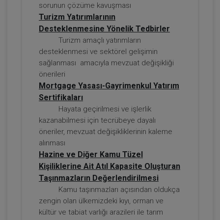
sorunun çözüme kavuşması
Turizm Yatırımlarının
Desteklenmesine Yönelik Tedbirler
Sorumluluk Hukuku - IV. Borçlar Hukuku
Kongresi - III. Oturum
Turizm amaçlı yatırımların
desteklenmesi ve sektörel gelişimin
360 TL
Sepete Ekle
sağlanması amacıyla mevzuat değişikliği
önerileri
Mortgage Yasası-Gayrimenkul Yatırım
Sertifikaları
Tüketici Hukuku Enstitüsü
Hayata geçirilmesi ve işlerlik
kazanabilmesi için tecrübeye dayalı
öneriler, mevzuat değişikliklerinin kaleme
alınması
Hazine ve Diğer Kamu Tüzel
Kişiliklerine Ait Atıl Kapasite Oluşturan
Taşınmazların Değerlendirilmesi
Kamu taşınmazları açısından oldukça
zengin olan ülkemizdeki kıyı, orman ve
kültür ve tabiat varlığı arazileri ile tarım
Kira Hukuku - 1 - IV. Borçlar Hukuku