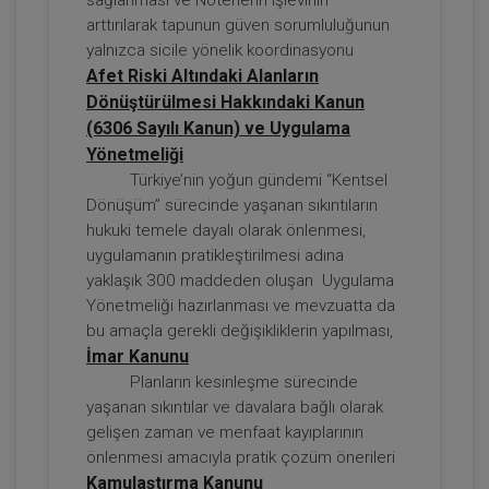
arttırılarak tapunun güven sorumluluğunun
yalnızca sicile yönelik koordinasyonu
Afet Riski Altındaki Alanların
Dönüştürülmesi Hakkındaki Kanun
(6306 Sayılı Kanun) ve Uygulama
Yönetmeliği
Türkiye’nin yoğun gündemi “Kentsel
Dönüşüm” sürecinde yaşanan sıkıntıların
Taşınmaz Hukuku - IV. Borçlar Hukuku
hukuki temele dayalı olarak önlenmesi,
Kongresi - VI. Oturum
uygulamanın pratikleştirilmesi adına
360 TL
Sepete Ekle
yaklaşık 300 maddeden oluşan Uygulama
Yönetmeliği hazırlanması ve mevzuatta da
bu amaçla gerekli değişikliklerin yapılması,
İmar Kanunu
Tüketici Hukuku Enstitüsü
Planların kesinleşme sürecinde
yaşanan sıkıntılar ve davalara bağlı olarak
gelişen zaman ve menfaat kayıplarının
önlenmesi amacıyla pratik çözüm önerileri
Kamulaştırma Kanunu