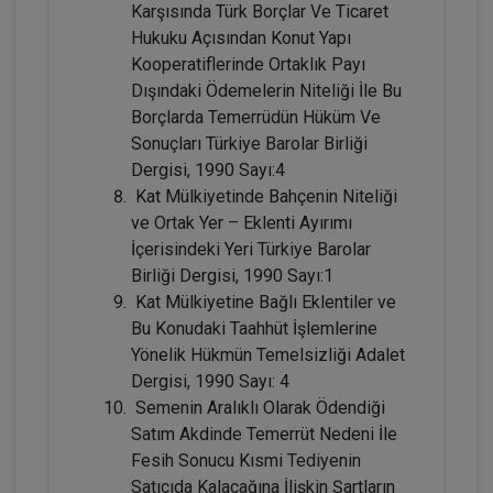
Karşısında Türk Borçlar Ve Ticaret
Hukuku Açısından Konut Yapı
Kooperatiflerinde Ortaklık Payı
Dışındaki Ödemelerin Niteliği İle Bu
Tüketici Hukuku Enstitüsü
Borçlarda Temerrüdün Hüküm Ve
Sonuçları Türkiye Barolar Birliği
Dergisi, 1990 Sayı:4
Kat Mülkiyetinde Bahçenin Niteliği
ve Ortak Yer – Eklenti Ayırımı
İçerisindeki Yeri Türkiye Barolar
Birliği Dergisi, 1990 Sayı:1
Kat Mülkiyetine Bağlı Eklentiler ve
Bu Konudaki Taahhüt İşlemlerine
Miras Hukuku - 2 - IV. Medeni Hukuk
Yönelik Hükmün Temelsizliği Adalet
Kongresi - X. Oturum
Dergisi, 1990 Sayı: 4
360 TL
Sepete Ekle
Semenin Aralıklı Olarak Ödendiği
Satım Akdinde Temerrüt Nedeni İle
Fesih Sonucu Kısmi Tediyenin
Satıcıda Kalacağına İlişkin Şartların