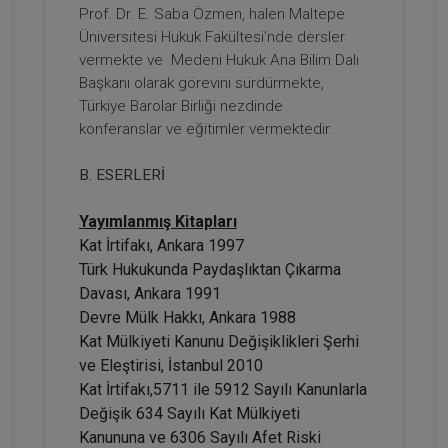
Prof. Dr. E. Saba Özmen, halen Maltepe
Üniversitesi Hukuk Fakültesi’nde dersler
vermekte ve Medeni Hukuk Ana Bilim Dalı
Başkanı olarak görevini sürdürmekte,
Türkiye Barolar Birliği nezdinde
konferanslar ve eğitimler vermektedir.
B. ESERLERİ
Gelir (Hasılat) Paylaşımlı Taşınmaz
Yayımlanmış Kitapları
Sözleşmesi Yapılmasına Bağlı Yanılgılar
Video Eğitimi
Kat İrtifakı, Ankara 1997
300 TL
Sepete Ekle
Türk Hukukunda Paydaşlıktan Çıkarma
Davası, Ankara 1991
Devre Mülk Hakkı, Ankara 1988
Kat Mülkiyeti Kanunu Değişiklikleri Şerhi
Hukuk Eğitim
ve Eleştirisi, İstanbul 2010
Kat İrtifakı,5711 ile 5912 Sayılı Kanunlarla
Değişik 634 Sayılı Kat Mülkiyeti
Kanununa ve 6306 Sayılı Afet Riski