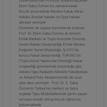
Üniversitesi'nde Profesör unvanını kazanan
Etem Saba Özmen bu zamana kadar
Prof. Dr. Etem Saba ÖZMEN
birçok üniversitede Medeni hukuk, Miras
hukuku, Borçlar hukuku ve Eşya hukuku
dersleri vermiştir.
Devletine de sayısız hizmetlerde bulunan
Prof. Dr. Etem Saba Özmen; iki dönem
Emlak Bankası ve Toplu Konuttan Sorumlu
Devlet Bakanı Danışmanlığı; Emlak Menkul
Değerler Genel Müdürlüğü, İş GYO'da
kurucu hukuk danışmanlığı, TOKYAD'da
(Toplu Konut Yapımcıları Derneği) hukuk
Devre Mülk Hakkının Emeklinin Emlak
müşavirliği görevlerinde bulunduğu gibi,
Vergisi Muafiyetini Kaldırması ve 7464
Ankara Tapu Kadastro Meslek Yüksekokulu
Sayılı Kanun Uyarınca Günübirlik
ve Ankara Polis Akademisi’nde de uzun
300 TL
Sepete Ekle
Kiralanmasına Dayalı Yanılgılar Video
yıllar ders vermiştir. Prof. Dr. E. Saba
Eğitimi
Özmen’in Türkiye’nin merkez ve taşra
teşkilatı Tapu Müdürlüklerinde görev yapan
ve/veya emekli olmuş birçok öğrencisi
Prof. Dr. Etem Saba ÖZMEN
bulunmaktadır.