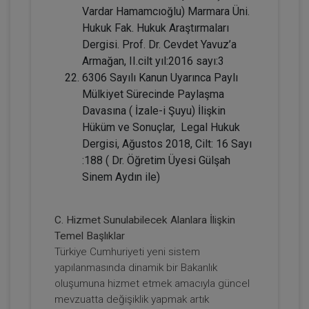
TL
Vardar Hamamcıoğlu) Marmara Üni.
Hukuk Fak. Hukuk Araştırmaları
Dergisi. Prof. Dr. Cevdet Yavuz’a
Armağan, II.cilt yıl:2016 sayı:3
Tüketici Hukuku Enstitüsü
6306 Sayılı Kanun Uyarınca Paylı
Mülkiyet Sürecinde Paylaşma
Davasına ( İzale-i Şuyu) İlişkin
Hüküm ve Sonuçlar, Legal Hukuk
Dergisi, Ağustos 2018, Cilt: 16 Sayı
:188 ( Dr. Öğretim Üyesi Gülşah
Sinem Aydın ile)
C. Hizmet Sunulabilecek Alanlara İlişkin
Sözleşmeler Hukuku - 1 - IV. Borçlar
Temel Başlıklar
Hukuku Kongresi - VII. Oturum
Türkiye Cumhuriyeti yeni sistem
yapılanmasında dinamik bir Bakanlık
360 TL
Sepete Ekle
oluşumuna hizmet etmek amacıyla güncel
mevzuatta değişiklik yapmak artık