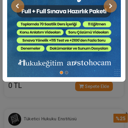
Önceki
Sonraki
Sertifika
Tekrar İzle
Ekli Dosya
29-30 Ekim 2026
Kadın ve Çocuk Hakları ve Ayrımcılık Yasağı İle
İlgili 2025 Yılı Kararlarının Değerlendirilmesi
0 TL
Sepete Ekle
%25
Tüketici Hukuku Enstitüsü