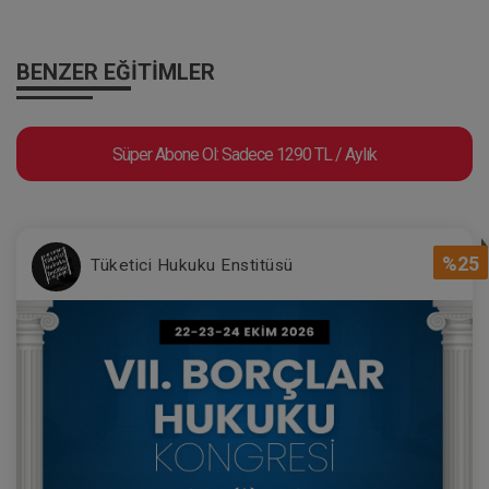
BENZER EĞITIMLER
Süper Abone Ol: Sadece 1290 TL / Aylık
%25
Tüketici Hukuku Enstitüsü