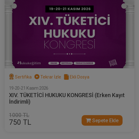
Sertifika
Tekrar İzle
Ekli Dosya
19-20-21 Kasım 2026
XIV. TÜKETİCİ HUKUKU KONGRESİ (Erken Kayıt
İndirimli)
1000 TL
Sepete Ekle
750 TL