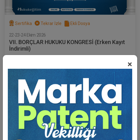
Sertifika
Tekrar İzle
Ekli Dosya
22-23-24 Ekim 2026
VII. BORÇLAR HUKUKU KONGRESİ (Erken Kayıt
İndirimli)
1000 TL
×
Sepete Ekle
750 TL
Hukuk Eğitim