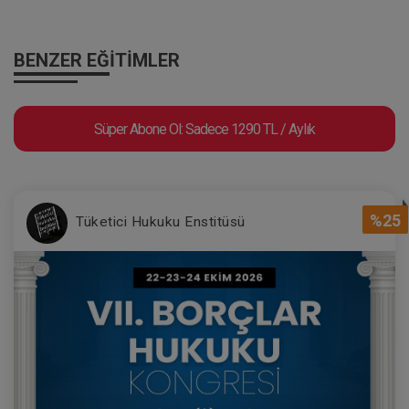
BENZER EĞITIMLER
Süper Abone Ol: Sadece 1290 TL / Aylık
%25
Tüketici Hukuku Enstitüsü