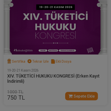
Sertifika
Tekrar İzle
Ekli Dosya
19-20-21 Kasım 2026
XIV. TÜKETİCİ HUKUKU KONGRESİ (Erken Kayıt
İndirimli)
1000 TL
Sepete Ekle
750 TL