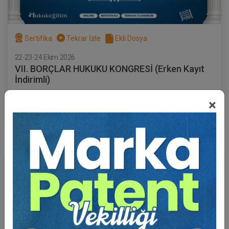
Sertifika
Tekrar İzle
Ekli Dosya
22-23-24 Ekim 2026
VII. BORÇLAR HUKUKU KONGRESİ (Erken Kayıt
İndirimli)
1000 TL
×
Sepete Ekle
750 TL
Hukuk Eğitim