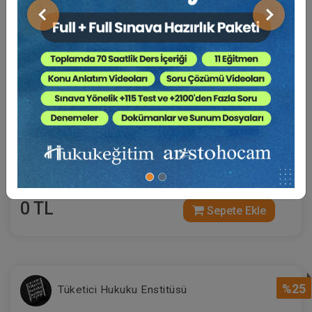
Önceki
Sonraki
Sertifika
Tekrar İzle
Ekli Dosya
29-30 Ekim 2026
Kadın ve Çocuk Hakları ve Ayrımcılık Yasağı İle
İlgili 2025 Yılı Kararlarının Değerlendirilmesi
0 TL
Sepete Ekle
%25
Tüketici Hukuku Enstitüsü