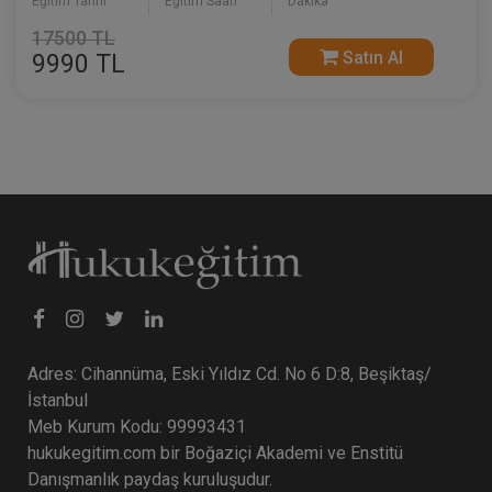
Eğitim Tarihi
Eğitim Saati
Dakika
17500 TL
Satın Al
9990 TL
Adres: Cihannüma, Eski Yıldız Cd. No 6 D:8, Beşiktaş/
İstanbul
Meb Kurum Kodu: 99993431
hukukegitim.com bir Boğaziçi Akademi ve Enstitü
Danışmanlık paydaş kuruluşudur.