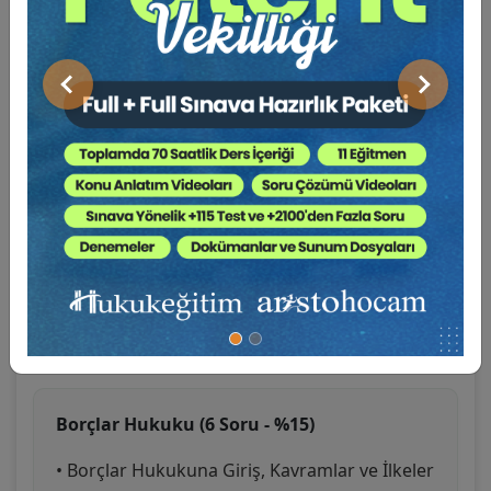
Medeni Hukuk (6 Soru - %15)
Önceki
Sonraki
• Medeni Hukuka Giriş ve Başlangıç
Hükümleri
• Kişiler Hukuku
• Aile Hukuku
• Miras Hukuku
• Eşya Hukuku
• Branş Testleri
Borçlar Hukuku (6 Soru - %15)
• Borçlar Hukukuna Giriş, Kavramlar ve İlkeler