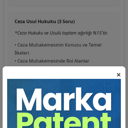
Ceza Usul Hukuku (3 Soru)
*Ceza Hukuku ve Usulü toplam ağırlığı %15'tir.
• Ceza Muhakemesinin Konusu ve Temel
İlkeleri
• Ceza Muhakemesinde Rol Alanlar
• Ceza Muhakemesinde İspat
×
• Koruma Tedbirleri
• Soruşturma ve Kovuşturma Evresi
• Özel Muhakeme Usulleri
• Kanun Yolları
• Yargılama Giderleri, Adli Tatil ve Bilgi İsteme
• Branş Testleri