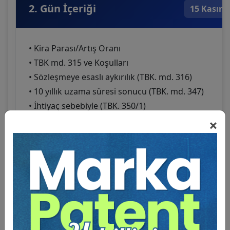
2. Gün İçeriği
15 Kasım
• Kira Parası/Artış Oranı
• TBK md. 315 ve Koşulları
• Sözleşmeye esaslı aykırılık (TBK. md. 316)
• 10 yıllık uzama süresi sonucu (TBK. md. 347)
• İhtiyaç sebebiyle (TBK. 350/1)
• Esaslı tadilat, yıkım (TBK. md. 350/2)
×
• Yeni Malikin ihtiyacı (TBK. md. 351)
• Tahliye taahhüdü (TBK. md. 352/1)
• Bir kira cari yılı içinde 2 haklı ihtar (TBK. md. 352/2)
• Kiracının veya eşinin başkaca bir evinin olması
sebebi (TBK. md. 352/3)
• Kira Parasının Tespiti Davaları
• Uyarlama Davaları