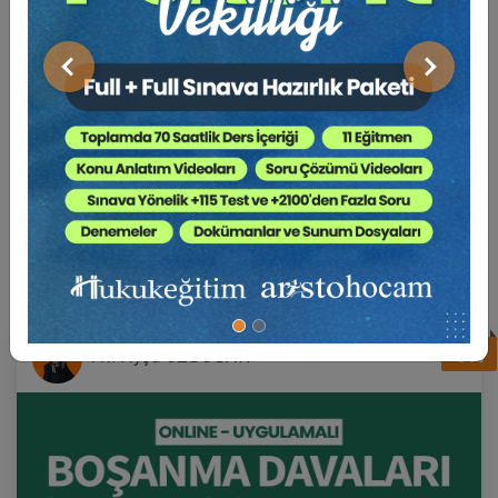
Önceki
Sonraki
BENZER EĞITIMLER
Süper Abone Ol: Sadece 1290 TL / Aylık
%17
Av. Ayça ÖZDOĞAN