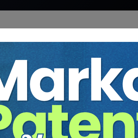
ası
üşük Ücret Verilmesi Durumu
uca Etkisi