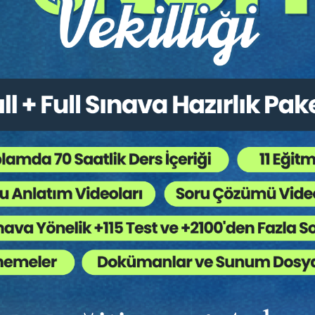
ların Eklenip Eklenmeyeceği
mi Yapılamayacağı
lanmasının Ücrete Etkisi
İddiaları
ak Kazanma
pılması
 Fazla Çalışma ve UBGT Hesabına Etkisi