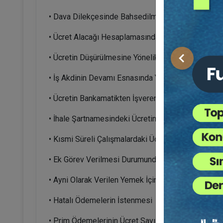
• Dava Dilekçesinde Bahsedilmeyen Sosyal İmkan
• Ücret Alacağı Hesaplamasında Hakkaniyet İndiri
• Ücretin Düşürülmesine Yönelik Yazılı Muvafakat
Önceki
• İş Akdinin Devamı Esnasında Yeni Sözleşme İmza
• Ücretin Bankamatikten İşveren Tarafından Alındığı 
• İhale Şartnamesindeki Ücretin Ödenmemesi
• Kısmi Süreli Çalışmalardaki Ücret
• Ek Görev Verilmesi Durumunda Ayrıca Ücrete H
• Ayni Olarak Verilen Yemek İçin Ücret Kesintisi Ya
• Hatalı Ödemelerin İstenmesi
• Prim Ödemelerinin Ücret Sayılıp Sayılmayacağı;