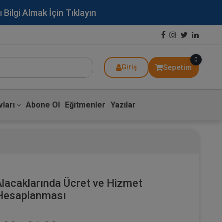
lgi Almak İçin Tıklayın
0
Sepetim
Giriş
ları
Abone Ol
Eğitmenler
Yazılar
 Alacaklarında Ücret ve Hizmet
e Hesaplanması