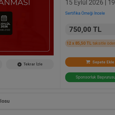
15 Eylül 2026 | 19
Sertifika Örneği İncele
750,00 TL
12 x 85,50 TL
taksitle öde
Sepete Ekle
Tekrar İzle
Sponsorluk Başvurusu
blosu