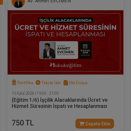
7
Av. Ahmet EVCİMEN
Sertifika
Tekrar İzle
Ekli Dosya
15 Eylül 2026 | 19:00 - 21:00
(Eğitim 1/6) İşçilik Alacaklarında Ücret ve
Hizmet Süresinin İspatı ve Hesaplanması
750 TL
Sepete Ekle