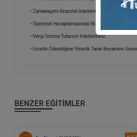
• Zamanaşımı İtirazının İrdelenmesi
• Tazminat Hesaplamasında Eklenmesi Gereken Ücret
• Vergi İstisna Tutarının İrdelenmesi
• Ücretin Ödendiğine Yönelik Tanık Beyanının Sonuc
BENZER EĞITIMLER