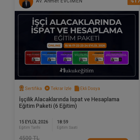
%1
Av. Ahmet EVCİMEN
Sertifika
Tekrar İzle
Ekli Dosya
İşçilik Alacaklarında İspat ve Hesaplama
Eğitim Paketi (6 Eğitim)
15 EYLÜL 2026
18:59
Eğitim Tarihi
Eğitim Saati
4500 TL