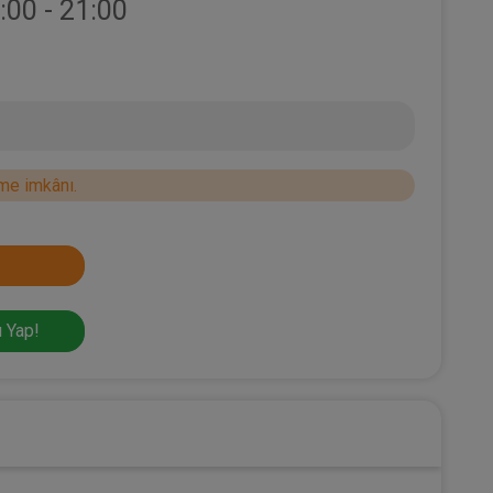
:00 - 21:00
me imkânı.
 Yap!