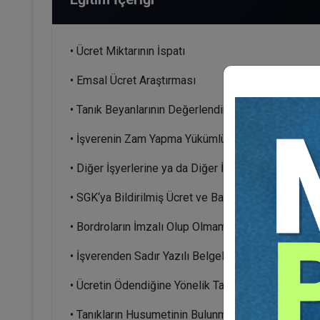
• Ücret Miktarının İspatı
• Emsal Ücret Araştırması
• Tanık Beyanlarının Değerlendirilmesi
• İşverenin Zam Yapma Yükümlülüğünün Bulunmam
• Diğer İşyerlerine ya da Diğer İşçilere Kıyasla D
• SGK‘ya Bildirilmiş Ücret ve Banka Kayıtlarının Son
• Bordroların İmzalı Olup Olmaması
• İşverenden Sadır Yazılı Belgeler
• Ücretin Ödendiğine Yönelik Tanık Beyanları
• Tanıkların Husumetinin Bulunması