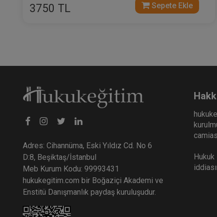
Sepete Ekle
3750 TL
Hakk
hukuke
kurulmu
camiası
Adres: Cihannüma, Eski Yıldız Cd. No 6
Hukuk E
D:8, Beşiktaş/İstanbul
iddias
Meb Kurum Kodu: 99993431
hukukegitim.com bir Boğaziçi Akademi ve
Enstitü Danışmanlık paydaş kuruluşudur.