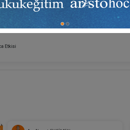
ler (Yol, Yemek, Barınma, Yakacak Yardımı, İkramiye, Prim vb.)
a Etkisi