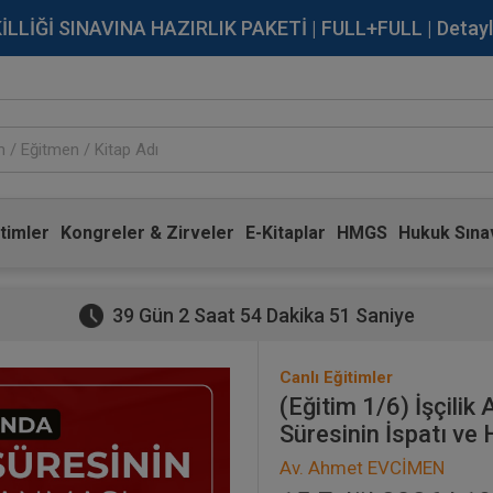
İĞİ SINAVINA HAZIRLIK PAKETİ | FULL+FULL | Detaylı Bi
timler
Kongreler & Zirveler
E-Kitaplar
HMGS
Hukuk Sınav
39 Gün 2 Saat 54 Dakika 50 Saniye
Canlı Eğitimler
(Eğitim 1/6) İşçilik
Süresinin İspatı v
Av. Ahmet EVCİMEN