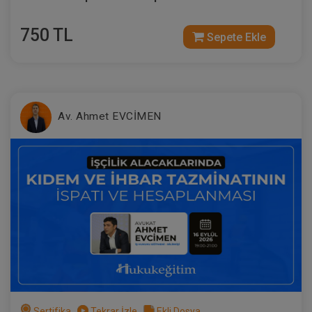
750 TL
Sepete Ekle
Av. Ahmet EVCİMEN
Sertifika
Tekrar İzle
Ekli Dosya