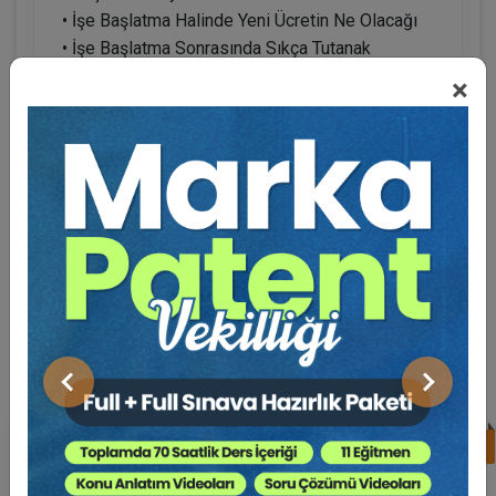
• İşe Başlatma Halinde Yeni Ücretin Ne Olacağı
• İşe Başlatma Sonrasında Sıkça Tutanak
Tutulması
×
BENZER EĞITIMLER
Süper Abone Ol: Sadece 1290 TL / Aylık
Önceki
Sonraki
%17
Av. Ahmet EVCİMEN