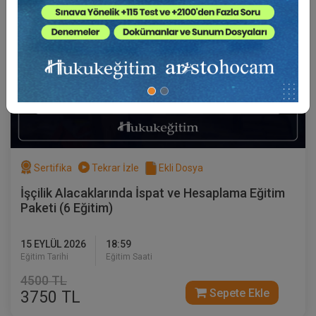
Sertifika
Tekrar İzle
Ekli Dosya
İşçilik Alacaklarında İspat ve Hesaplama Eğitim
Paketi (6 Eğitim)
15 EYLÜL 2026
18:59
Eğitim Tarihi
Eğitim Saati
4500 TL
Sepete Ekle
3750 TL