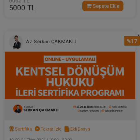
6000 TL
Sepete Ekle
5000 TL
%17
Av. Serkan ÇAKMAKLI
Sertifika
Tekrar İzle
Ekli Dosya