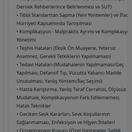
Dernek Rehberlerince Belirlenmesi ve SUT)
• Tıbbi Standarttan Sapma (Yeni Yöntemler) ve İfade
Hürriyeti Kapsamında Tartışılması
• Komplikasyon - Malpraktis Ayrımı ve Komplikasyo
Yönetimi
• Teşhis Hataları (Eksik Ön Muayene, Yetersiz
Anamnez, Gerekli Tetkiklerin Yapılmaması)
• Tedavi Hataları (Müdahalenin Yapılmaması/Geç
Yapılması, Defansif Tıp, Vücutta Yabancı Madde
Unutulması, Yanlış Yöntem/İlaç Seçimi)
• Hasta Karıştırma, Yanlış Taraf Cerrahisi, Ölçüsüz
Müdahale, Komplikasyonun Fark Edilememesi,
Hatalı Teknikler
• Geciken Sevk Kararları, Sevk Koşullarının
Sağlanmaması, Enfeksiyon ve Hijyen İhlalleri
• Organizasyon Kusuru (Özel Hastaneler, Sağlık