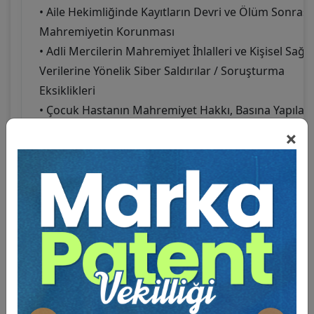
• Aile Hekimliğinde Kayıtların Devri ve Ölüm Sonrası
Mahremiyetin Korunması
• Adli Mercilerin Mahremiyet İhlalleri ve Kişisel Sağlı
Verilerine Yönelik Siber Saldırılar / Soruşturma
Eksiklikleri
• Çocuk Hastanın Mahremiyet Hakkı, Basına Yapılan
Açıklamalar ve Verilerin Düzeltilmesi
×
9. BÖLÜM: ÖZELLİK ARZ EDEN TIBBİ
MÜDAHALELER
• Organ ve Doku Nakli (Kadavradan ve Canlıdan
Nakil, Ölüm Halinin Belirlenmesi, Beyin Ölümü,
Akrabalık Şartı, Çapraz Nakil)
• Klinik Araştırmalar (İnsan Üzerinde Deney ve
Deneme Koşulları, Yetişkin ve Çocuklar Üzerinde