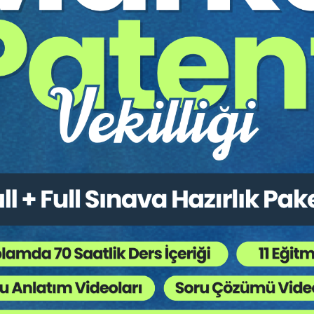
L
TL
Tüketici Hukuku Enstitüsü
Tüketici Hukuku Enstitü
rçların İfası ve İfa
Taşınmaz Hukuku - IV. Bo
ilmemesi - IV. Borçlar
Hukuku Kongresi - VI. Ot
kuku Kongresi - V. Oturum
Sepete Ekle
Sepet
60
360
L
TL