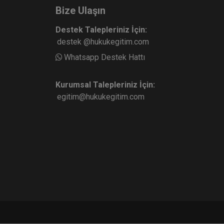
Bize Ulaşın
ans
Destek Talepleriniz İçin:
destek @hukukegitim.com
Devir ve Temlik - III. Borçlar
Whatsapp Destek Hattı
- V.
Hukuku Kongresi - VIII.
Oturum Video Kaydı
e Ekle
Sepete Ekle
360
Kurumsal Talepleriniz İçin:
TL
egitim@hukukegitim.com
sü
Tüketici Hukuku Enstitüsü
kuk
nin
adı