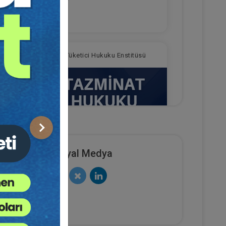
TL
sü
Tüketici Hukuku Enstitüsü
Sonraki
Sosyal Medya
rçlar
Tazminat Hukuku - IV. Borçlar
urum
Hukuku Kongresi - IV. Oturum
e Ekle
Sepete Ekle
360
TL