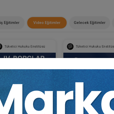
ş Eğitimler
Video Eğitimler
Gelecek Eğitimler
Tüketici Hukuku Enstitüsü
Tüketici Hukuku Enstitü
. Borçlar Hukuku Kongresi
Sözleşmeler Hukuku - 1 - 
m Oturumlar (8 Oturum)
Borçlar Hukuku Kongresi -
Oturum
Sepete Ekle
Sepet
160
360