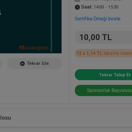
Saat:
14:00 - 15:30
Sertifika Örneği İncele
10,00 TL
12 x 1,14 TL
taksitle ödem
Tekrar İzle
Tekrar Talep Et
Sponsorluk Başvurusu
blosu