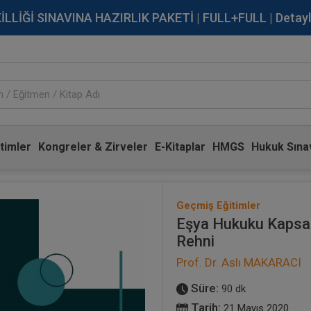
İĞİ SINAVINA HAZIRLIK PAKETİ | FULL+FULL | Detaylı Bi
timler
Kongreler & Zirveler
E-Kitaplar
HMGS
Hukuk Sınav
Geçmiş Eğitimler
Eşya Hukuku Kapsam
Rehni
Prof. Dr. Aslı MAKARACI
Süre:
90 dk
Tarih:
21 Mayıs 2020