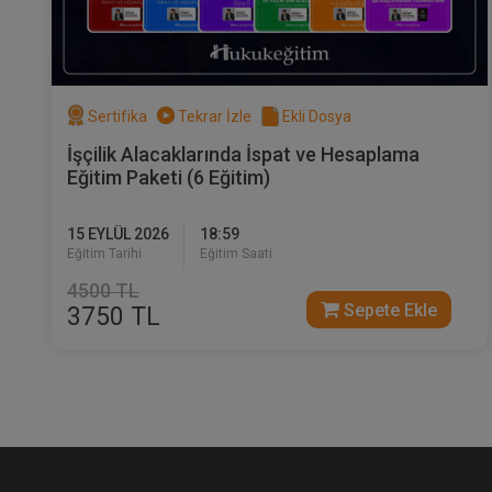
8-10 2000 Stajyer Avukat (Garanti Bankası)
2000-2002 Avukatlık Stajı ( İstanbul Barosu)
2000-2008 Medeni Hukuk Anabilim Dalı Araştırma
Sertifika
Tekrar İzle
Ekli Dosya
2008-2009 Öğretim Görevlisi, Bahçeşehir Ünivers
İşçilik Alacaklarında İspat ve Hesaplama
2009- Öğretim Üyesi, Bahçeşehir Üniversites
Eğitim Paketi (6 Eğitim)
Sö
Bo
Bildiği Diller
Ot
15 EYLÜL 2026
18:59
Fransızca
3
Eğitim Tarihi
Eğitim Saati
İngilizce
T
Almanca
(Başlangıç)
4500 TL
Sepete Ekle
3750 TL
İdari Görevler:
Eylül 2009- Nisan 2013 Bah. Üni. Hukuk Fak. 
2011-2018 Kazancı Bah. Üni Dergisi Y
2009- Hukuk Fakültesi COOP Ko