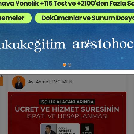
Tüketici Hukuku Enstitüsü
Tüketici Hukuku Enstitü
latasaray Üniversitesi
ra ilişkin Kampanyalı Satım Sözleşmesi »
ra Hukuku - 2 - IV. Borçlar
Sorumluluk Hukuku - IV.
kuku Kongresi - II. Oturum
Borçlar Hukuku Kongresi - 
7
Av. Ahmet EVCİMEN
Oturum
Sepete Ekle
Sepet
60
360
L
TL
latasaray Üniversitesi
edilen Menkul Kıymetler ve Teminatları »
Tüketici Hukuku Enstitüsü
Tüketici Hukuku Enstitü