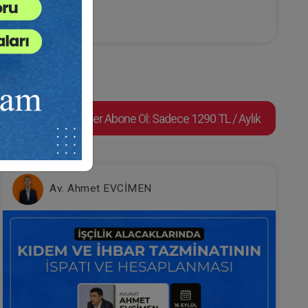
sü
Tüketici Hukuku Enstitüsü
Süper Abone Ol: Sadece 1290 TL / Aylık
Kira Hukuku - 1 - IV. Borçlar
III.
Hukuku Kongresi - I. Oturum
Av. Ahmet EVCİMEN
e Ekle
Sepete Ekle
360
TL
sü
Tüketici Hukuku Enstitüsü