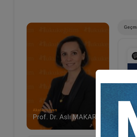
Geçmi
Akademisyen
Prof. Dr. Aslı MAKARACI
IV
Tü
2