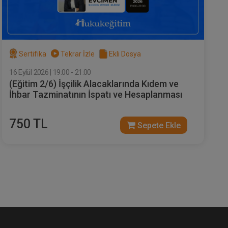
Sertifika
Tekrar İzle
Ekli Dosya
16 Eylül 2026 | 19:00 - 21:00
(Eğitim 2/6) İşçilik Alacaklarında Kıdem ve
II.
Borçların İfası ve İfa
İhbar Tazminatının İspatı ve Hesaplanması
- XI.
Edilmemesi - III. Borçlar
Hukuku Kongresi - IX. Oturum
e Ekle
Sepete Ekle
360
Video Kaydı
750 TL
Sepete Ekle
TL
sü
Tüketici Hukuku Enstitüsü