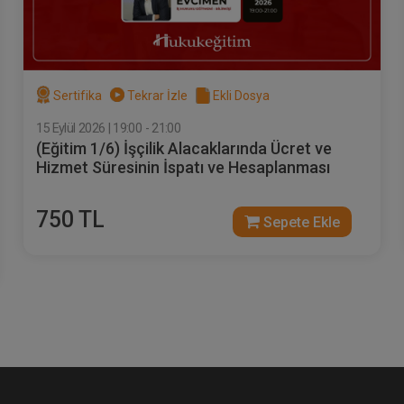
 Görevlisi, Bahçeşehir Üniversitesi Hukuk Fakültesi
Sertifika
Tekrar İzle
Ekli Dosya
itesi Hukuk Fakültesi
15 Eylül 2026 | 19:00 - 21:00
i Hukuk Fakültesi
(Eğitim 1/6) İşçilik Alacaklarında Ücret ve
zleşmeler Hukuku - 1 - III.
Sözleşmeler Hukuku - 2 - I
Hizmet Süresinin İspatı ve Hesaplanması
rçlar Hukuku Kongresi - X.
Borçlar Hukuku Kongresi 
urum Video Kaydı
Oturum Video Kaydı
Sepete Ekle
Sepet
60
360
750 TL
Sepete Ekle
L
TL
Tüketici Hukuku Enstitüsü
Tüketici Hukuku Enstitü
Yönetim Kurulu ve Fak. Kurul Üyesi
ayın Kurulu üyesi
rdinatörü