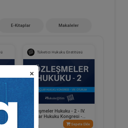
E-Kitaplar
Makaleler
sü
Tüketici Hukuku Enstitüsü
×
IV.
Sözleşmeler Hukuku - 2 - IV.
 VII.
Borçlar Hukuku Kongresi -
VIII. Oturum
e Ekle
Sepete Ekle
360