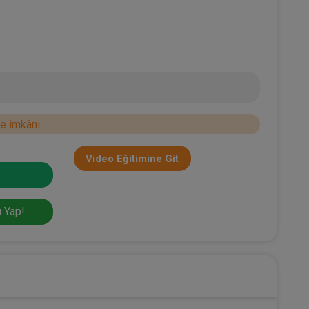
e imkânı.
Video Eğitimine Git
 Yap!