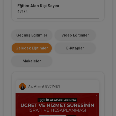
Eğitim Alan Kişi Sayısı
47684
E-Kitap Alan Kişi Sayısı
2660
Geçmiş Eğitimler
Video Eğitimler
Makale Sayısı
Gelecek Eğitimler
E-Kitaplar
0
Makaleler
Av. Ahmet EVCİMEN