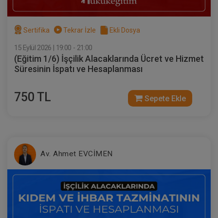
Sertifika
Tekrar İzle
Ekli Dosya
15 Eylül 2026 | 19:00 - 21:00
(Eğitim 1/6) İşçilik Alacaklarında Ücret ve Hizmet
Süresinin İspatı ve Hesaplanması
750 TL
Sepete Ekle
Sertifika
Tekrar İzle
Ekli Dosya
(Eğitim 5/6) İşçilik Alacaklarında Hafta
Tatili, UBGT AGİ, Ücret ve Yıllık İzin
Alacaklarının İspatı ve Hesaplanması
23 EYLÜL 2026
19:00 - 21:00
120
Eğitim Tarihi
Eğitim Saati
Dakika
Av. Ahmet EVCİMEN
750 TL
Sepete Ekle
Av. Ahmet EVCİMEN