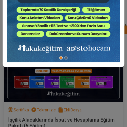
Süper Abone Ol: Sadece 1290 TL / Aylık
%17
Av. Ahmet EVCİMEN
Sertifika
Tekrar İzle
Ekli Dosya
(Eğitim 3/6) İşçilik Alacaklarında Fazla
Çalışmanın İspatı
17 EYLÜL 2026
19:00 - 21:00
120
Eğitim Tarihi
Eğitim Saati
Dakika
750 TL
Sepete Ekle
Sertifika
Tekrar İzle
Ekli Dosya
Av. Ahmet EVCİMEN
İşçilik Alacaklarında İspat ve Hesaplama Eğitim
Paketi (6 Eğitim)