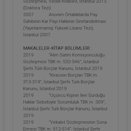
Sözleşmesi
,
Vedat Kitabevi, İstanbul 2013.
1250
Sepete Ekle
(Doktora Tezi)
2007 Anonim Ortaklıklarda Pay
TL
Sahibinin Kar Payı Hakkının Sınırlandırılması
(Yayınlanmamış Yüksek Lisans Tezi),
İstanbul 2007.
Tüketici Hukuku Enstitüsü
MAKALELER-KİTAP BÖLÜMLERİ :
2019 “Alım Satım Komisyonculuğu
Sözleşmesi TBK m. 532-546”, İstanbul
Şerhi Türk Borçlar Kanunu, İstanbul 2019.
2019 “Kiracının Borçları TBK m.
313-319”, İstanbul Şerhi Türk Borçlar
Kanunu, İstanbul 2019.
2019 “Üçüncü Kişinin İleri Sürdüğü
Haklar Sebebiyle Sorumluluk TBK m. 309”,
İstanbul Şerhi Türk Borçlar Kanunu, İstanbul
Fütürist Hukuk - IV. Medeni Hukuk
2019.
Kongresi - XI. Oturum
2019 “Vekalet Sözleşmesinin Sona
360 TL
Sepete Ekle
Ermesi TBK m. 512-514”, İstanbul Şerhi