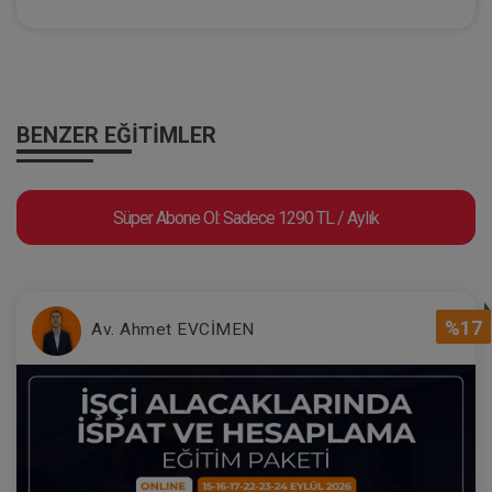
Evlilik Hukuku - IV. Medeni Hukuk
Kongresi - II. Oturum
BENZER EĞITIMLER
360 TL
Sepete Ekle
Süper Abone Ol: Sadece 1290 TL / Aylık
Tüketici Hukuku Enstitüsü
%17
Av. Ahmet EVCİMEN