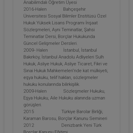
Anabilimdalı Öğretim Üyesi
2016-Halen Bahçeşehir
Üniversitesi Sosyal Bilimler Enstitüsü Özel
Hukuk Yüksek Lisans Programı İnşaat
Sözleşmeleri, Ayni Teminatlar, Şahsi
Teminatlar Dersi, Borçlar Hukukunda
Güncel Gelişmeler Dersleri.
2009- Halen İstanbul, İstanbul
Bakırköy, İstanbul Anadolu Adliyeleri Sulh
Hukuk, Asliye Hukuk, Asliye Ticaret, Fikri ve
Kişiler Hukuku - IV. Medeni Hukuk
Sınai Hukuk Mahkemeleri’nde kat mülkiyeti,
Kongresi - I. Oturum
eşya hukuku, telif hakları, sözleşmeler
360 TL
Sepete Ekle
hukuku konularında bilirkişilik.
2009-Halen Sözleşmeler Hukuku,
Eşya Hukuku, Aile Hukuku alanında uzman
görüşleri.
Tüketici Hukuku Enstitüsü
2015 Türkiye Barolar Birliği,
Karaman Barosu, Borçlar Kanunu Semineri
2012 Denizbank Yeni Türk
Borçlar Kanunu Eğitimi