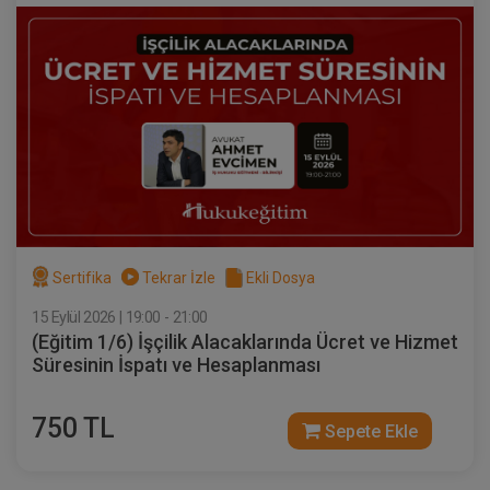
360 TL
Sepete Ekle
Tüketici Hukuku Enstitüsü
Sertifika
Tekrar İzle
Ekli Dosya
15 Eylül 2026 | 19:00 - 21:00
(Eğitim 1/6) İşçilik Alacaklarında Ücret ve Hizmet
Süresinin İspatı ve Hesaplanması
Sözleşmeler Hukuku - 2 - IV. Borçlar
Hukuku Kongresi - VIII. Oturum
750 TL
Sepete Ekle
360 TL
Sepete Ekle