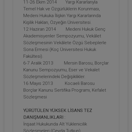
11-26 Ekim 2014 Yargı Kararlarıyla
Hukuku - IV. Medeni Hukuk Kongresi -
VIII. Oturum
Temel Hak ve Özgürlüklerin Korunması,
360 TL
Sepete Ekle
Medeni Hukuka İlişkin Yargı Kararlarında
Kişilik Hakları, Özyeğin Üniversitesi.
12 Haziran 2014 Medeni Hukuk Genç
Akademisyenler Sempozyumu, Vekâlet
Tüketici Hukuku Enstitüsü
Sözleşmesinin Vekâlete Özgü Sebeplerle
Sona Ermesi (Koç Üniversitesi Hukuk
Fakültesi).
6-7 Aralık 2013 Mersin Barosu, Borçlar
Kanunu Sempozyumu, Eser ve Vekalet
Sözleşmelerindeki Değişiklikler.
16 Mayıs 2013 Kocaeli Barosu
Borçlar Kanunu Sertifika Programı, Kefalet
Sözleşmesi
Ayni Haklar - IV. Medeni Hukuk Kongresi
YÜRÜTÜLEN YÜKSEK LİSANS TEZ
- VI. Oturum
DANIŞMANLIKLARI :
360 TL
Sepete Ekle
İnşaat Hukukunda Alt Yüklenicilik
Sözleşmeleri (Ceyda Tutkun)