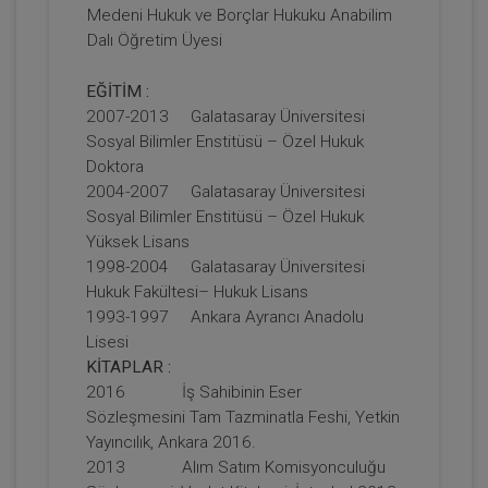
Medeni Hukuk ve Borçlar Hukuku Anabilim
Dalı Öğretim Üyesi
Soru Cevaplarla Arsa Payı Karşılığı
İnşaat Sözleşmeleri Video Eğitimi
EĞİTİM :
750 TL
Sepete Ekle
2007-2013 Galatasaray Üniversitesi
Sosyal Bilimler Enstitüsü – Özel Hukuk
Doktora
2004-2007 Galatasaray Üniversitesi
Prof. Dr. Öz SEÇER
Sosyal Bilimler Enstitüsü – Özel Hukuk
Yüksek Lisans
1998-2004 Galatasaray Üniversitesi
Hukuk Fakültesi– Hukuk Lisans
1993-1997 Ankara Ayrancı Anadolu
Lisesi
KİTAPLAR :
2016 İş Sahibinin Eser
Sözleşmesini Tam Tazminatla Feshi, Yetkin
Yayıncılık, Ankara 2016.
A'dan Z'ye Sözleşme Hazırlama ve
2013 Alım Satım Komisyonculuğu
İnceleme Teknikleri Video Eğitimi