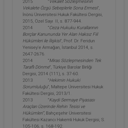
Tüketici Hukuku Enstitüsü
2015 “
Vekalet Sözleşmesinin
Vekalete Özgü Sebeplerle Sona Ermesi
”,
İnönü Üniversitesi Hukuk Fakültesi Dergisi,
2015, Özel Sayı II, s. 877-944.
2014 “
Ceza Hukuku Kurallarının
Borçlar Kanununda Yer Alan Haksız Fiil
Hükümleri ile İlişkisi
”, Prof. Dr. Feridun
Yenisey’e Armağan, İstanbul 2014, s.
2647-2676.
2014 “
Miras Sözleşmesinden Tek
Taraflı Dönme
”, Türkiye Barolar Birliği
IV. Medeni Hukuk Kongresi - Tüm
Dergisi, 2014 (111), s. 37-60.
Oturumlar (11 Oturum)
2013 “
Hekimin Hukuki
2160
Sepete Ekle
Sorumluluğu
”, Maltepe Üniversitesi Hukuk
TL
Fakültesi Dergisi, 2013/1.
2013 “
Kaydi Sermaye Piyasası
Araçları Üzerinde Rehin Tesisi ve
Hükümleri”,
Bahçeşehir Üniversitesi
Tüketici Hukuku Enstitüsü
Fakültesi Kazancı Hakemli Hukuk Dergisi, S.
105-106, s. 168-192.