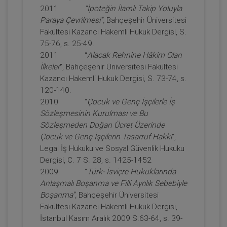
2011
“İpoteğin İlamlı Takip Yoluyla
Paraya Çevrilmesi”,
Bahçeşehir Üniversitesi
Fakültesi Kazancı Hakemli Hukuk Dergisi, S.
75-76, s. 25-49.
2011 “
Alacak Rehnine Hâkim Olan
İlkeler
”, Bahçeşehir Üniversitesi Fakültesi
Kazancı Hakemli Hukuk Dergisi, S. 73-74, s.
120-140.
Miras Hukuku - 2 - IV. Medeni Hukuk
2010 “
Çocuk ve Genç İşçilerle İş
Kongresi - X. Oturum
Sözleşmesinin Kurulması ve Bu
Sözleşmeden Doğan Ücret Üzerinde
360 TL
Sepete Ekle
Çocuk ve Genç İşçilerin Tasarruf Hakkı
”,
Legal İş Hukuku ve Sosyal Güvenlik Hukuku
Dergisi, C. 7 S. 28, s. 1425-1452
2009 “
Türk- İsviçre Hukuklarında
Tüketici Hukuku Enstitüsü
Anlaşmalı Boşanma ve Filli Ayrılık Sebebiyle
Boşanma”,
Bahçeşehir Üniversitesi
Fakültesi Kazancı Hakemli Hukuk Dergisi,
İstanbul Kasım Aralık 2009 S.63-64, s. 39-