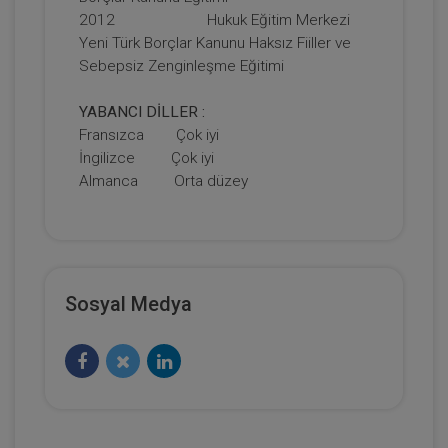
2012 Hukuk Eğitim Merkezi
Yeni Türk Borçlar Kanunu Haksız Fiiller ve
Sebepsiz Zenginleşme Eğitimi
YABANCI DİLLER :
Fransızca Çok iyi
İngilizce Çok iyi
Mal Rejimleri Hukuku - IV. Medeni Hukuk
Kongresi - IV. Oturum
Almanca Orta düzey
360 TL
Sepete Ekle
Sosyal Medya
Tüketici Hukuku Enstitüsü