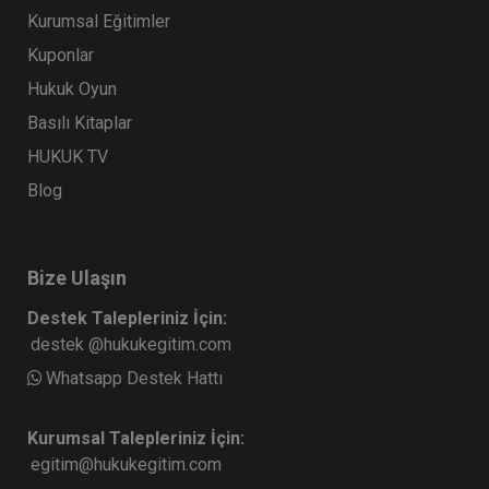
Kurumsal Eğitimler
Kuponlar
Sorumluluk Hukuku - IV. Borçlar Hukuku
Hukuk Oyun
Kongresi - III. Oturum
Basılı Kitaplar
360 TL
Sepete Ekle
HUKUK TV
Blog
Tüketici Hukuku Enstitüsü
Bize Ulaşın
Destek Talepleriniz İçin:
destek @hukukegitim.com
Whatsapp Destek Hattı
Kurumsal Talepleriniz İçin:
egitim@hukukegitim.com