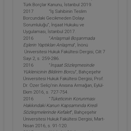
Türk Borçlar Kanunu, İstanbul 2019.
2017 “İş Sahibinin Teslim
Borcundaki Gecikmeden Dolayı
Tüketici Hukuku Enstitüsü
Sorumluluğu”, İnşaat Hukuku ve
Uygulaması, İstanbul 2017.
2016 “
Anlaşmalı Boşanmada
Eşlerin Yaptıkları Anlaşma
”, İnönü
Üniversitesi Hukuk Fakültesi Dergisi, Cilt 7
Sayı 2, s. 259-286.
2016 “
İnşaat Sözleşmesinde
Yüklenicinin Bildirim Borcu
”, Bahçeşehir
Üniversitesi Hukuk Fakültesi Dergisi, Prof.
Dr. Özer Seliçi’nin Anısına Armağan, Eylül-
Miras Hukuku - 1 - IV. Medeni Hukuk
Ekim 2016, s. 727-754.
Kongresi - IX. Oturum
2016 “
Tüketicinin Korunması
360 TL
Sepete Ekle
Hakkındaki Kanun Kapsamında Kredi
Sözleşmelerinde Kefalet
”, Bahçeşehir
Üniversitesi Hukuk Fakültesi Dergisi, Mart-
Nisan 2016, s. 91-120.