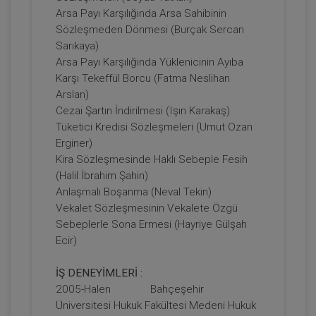
Arsa Payı Karşılığında Arsa Sahibinin
Sözleşmeden Dönmesi (Burçak Sercan
Tüketici Hukuku Enstitüsü
Sarıkaya)
Arsa Payı Karşılığında Yüklenicinin Ayıba
Karşı Tekeffül Borcu (Fatma Neslihan
Arslan)
Cezai Şartın İndirilmesi (Işın Karakaş)
Tüketici Kredisi Sözleşmeleri (Umut Ozan
Erginer)
Kira Sözleşmesinde Haklı Sebeple Fesih
(Halil İbrahim Şahin)
Anlaşmalı Boşanma (Neval Tekin)
Vekalet Sözleşmesinin Vekalete Özgü
Boşanma Hukuku - IV. Medeni Hukuk
Kongresi - III. Oturum
Sebeplerle Sona Ermesi (Hayriye Gülşah
Ecir)
360 TL
Sepete Ekle
İŞ DENEYİMLERİ :
2005-Halen Bahçeşehir
Üniversitesi Hukuk Fakültesi Medeni Hukuk
Tüketici Hukuku Enstitüsü