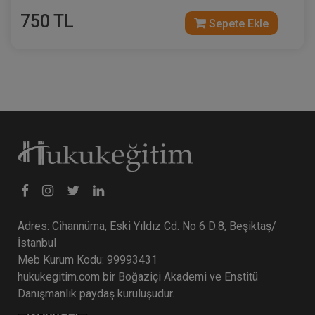
750 TL
Sepete Ekle
Taşınmaz Hukuku - IV. Borçlar Hukuku
Kongresi - VI. Oturum
360 TL
Sepete Ekle
Adres: Cihannüma, Eski Yıldız Cd. No 6 D:8, Beşiktaş/
İstanbul
Tüketici Hukuku Enstitüsü
Meb Kurum Kodu: 99993431
hukukegitim.com bir Boğaziçi Akademi ve Enstitü
Danışmanlık paydaş kuruluşudur.