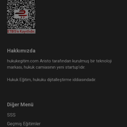
Tazminat Hukuku - IV. Borçlar Hukuku
Kongresi - IV. Oturum
Hakkımızda
360 TL
Sepete Ekle
hukukegitim.com Aristo tarafından kurulmuş bir teknoloji
markası, hukuk camiasının yeni startup’ıdır.
Hukuk Eğitim, hukuku dijitalleştirme iddiasındadır.
Tüketici Hukuku Enstitüsü
Diğer Menü
SSS
Geçmiş Eğitimler