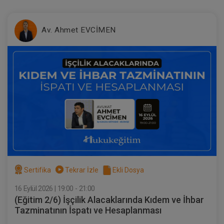
Tüketici Hukuku Enstitüsü
Av. Ahmet EVCİMEN
Borçların İfası ve İfa Edilmemesi - IV.
Borçlar Hukuku Kongresi - V. Oturum
360 TL
Sepete Ekle
Sertifika
Tekrar İzle
Ekli Dosya
16 Eylül 2026 | 19:00 - 21:00
(Eğitim 2/6) İşçilik Alacaklarında Kıdem ve İhbar
Tazminatının İspatı ve Hesaplanması
Tüketici Hukuku Enstitüsü