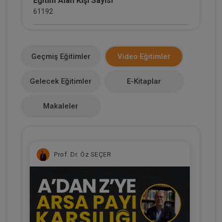
Eğitim Alan Kişi Sayısı
61192
E-Kitap Alan Kişi Sayısı
4403
Geçmiş Eğitimler
Video Eğitimler
Makale Sayısı
Gelecek Eğitimler
E-Kitaplar
0
Makaleler
Prof. Dr. Öz SEÇER