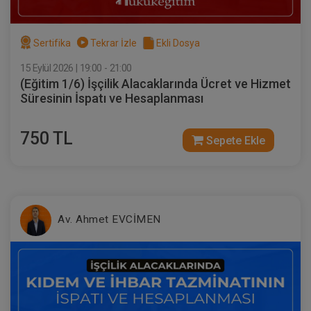
Sertifika
Tekrar İzle
Ekli Dosya
15 Eylül 2026 | 19:00 - 21:00
(Eğitim 1/6) İşçilik Alacaklarında Ücret ve Hizmet
Süresinin İspatı ve Hesaplanması
750 TL
Sepete Ekle
Sertifika
Tekrar İzle
Ekli Dosya
(Eğitim 5/6) İşçilik Alacaklarında Hafta
Tatili, UBGT AGİ, Ücret ve Yıllık İzin
Alacaklarının İspatı ve Hesaplanması
23 EYLÜL 2026
19:00 - 21:00
120
Eğitim Tarihi
Eğitim Saati
Dakika
Av. Ahmet EVCİMEN
750 TL
Sepete Ekle
Av. Ahmet EVCİMEN