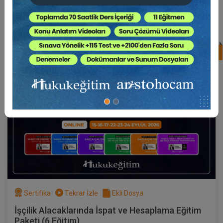
Süper Abone Ol: Sadece 1290 TL / Aylık
%17
Av. Ahmet EVCİMEN
Sertifika
Tekrar İzle
Ekli Dosya
(Eğitim 3/6) İşçilik Alacaklarında Fazla
Çalışmanın İspatı
17 EYLÜL 2026
19:00 - 21:00
120
Eğitim Tarihi
Eğitim Saati
Dakika
750 TL
Sepete Ekle
Sertifika
Tekrar İzle
Ekli Dosya
Av. Ahmet EVCİMEN
İşçilik Alacaklarında İspat ve Hesaplama Eğitim
Paketi (6 Eğitim)