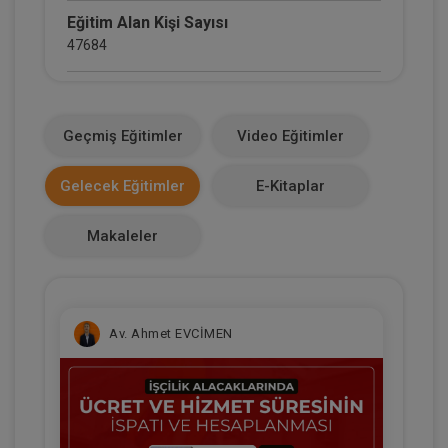
Eğitim Alan Kişi Sayısı
47684
E-Kitap Alan Kişi Sayısı
2660
Geçmiş Eğitimler
Video Eğitimler
Makale Sayısı
Gelecek Eğitimler
E-Kitaplar
0
Makaleler
Av. Ahmet EVCİMEN