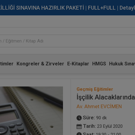
İĞİ SINAVINA HAZIRLIK PAKETİ | FULL+FULL | Detaylı Bi
timler
Kongreler & Zirveler
E-Kitaplar
HMGS
Hukuk Sınav
Geçmiş Eğitimler
İşçilik Alacaklarınd
Av. Ahmet EVCİMEN
Süre:
90 dk
Tarih:
23 Eylül 2020
Saat:
19:30 - 21:00