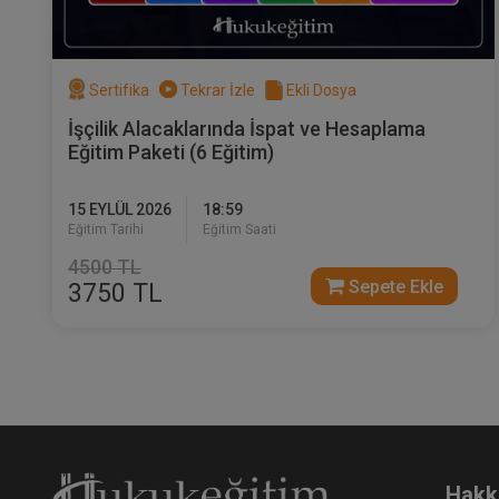
Sertifika
Tekrar İzle
Ekli Dosya
İşçilik Alacaklarında İspat ve Hesaplama
Eğitim Paketi (6 Eğitim)
15 EYLÜL 2026
18:59
Eğitim Tarihi
Eğitim Saati
4500 TL
Sepete Ekle
3750 TL
Hakk