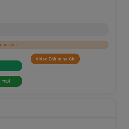
e imkânı.
Video Eğitimine Git
 Yap!