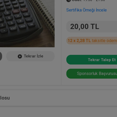
Sertifika Örneği İncele
20,00 TL
12 x 2,28 TL
taksitle ödem
Tekrar İzle
Tekrar Talep Et
Sponsorluk Başvurusu
blosu