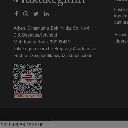
hukuke
kurulmu
camiası
Adres: Cihannüma, Eski Yıldız Cd. No 6
Hukuk E
D:8, Beşiktaş/İstanbul
iddias
Meb Kurum Kodu: 99993431
hukukegitim.com bir Boğaziçi Akademi ve
Enstitü Danışmanlık paydaş kuruluşudur.