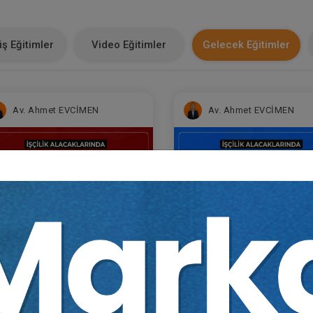
ş Eğitimler
Video Eğitimler
Gelecek Eğitimler
Av. Ahmet EVCİMEN
Av. Ahmet EVCİMEN
Sertifika
Tekrar İzle
Ekli Dosya
Sertifika
Tekrar İzle
Ekli Do
ğitim 1/6) İşçilik
(Eğitim 2/6) İşçilik
acaklarında Ücret ve Hizmet
Alacaklarında Kıdem ve İ
resinin İspatı ve
Tazminatının İspatı ve