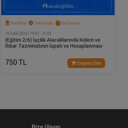
Sertifika
Tekrar İzle
Ekli Dosya
16 Eylül 2026 | 19:00 - 21:00
(Eğitim 2/6) İşçilik Alacaklarında Kıdem ve
İhbar Tazminatının İspatı ve Hesaplanması
750 TL
Sepete Ekle
Bize Ulaşın