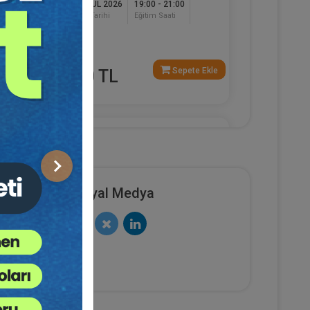
17 EYLÜL 2026
19:00 - 21:00
Eğitim Tarihi
Eğitim Saati
120
Dakika
e Ekle
Sepete Ekle
750 TL
Av. Ahmet EVCİMEN
Sonraki
Sosyal Medya
sya
Sertifika
Tekrar İzle
Ekli Dosya
(Eğitim 6/6) İşçilik