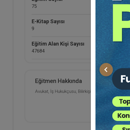
H
15
75
Eği
12
Da
E-Kitap Sayısı
9
7
Eğitim Alan Kişi Sayısı
47684
E-Kitap Alan Kişi Sayısı
Önceki
2660
Eğitmen Hakkında
Makale Sayısı
Avukat, İş Hukukçusu, Bilirkişi
0
(E