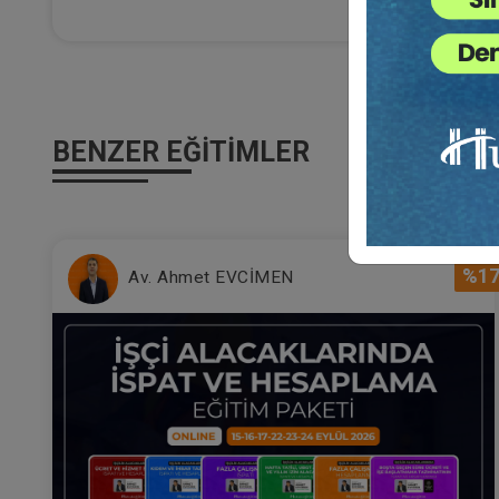
Al
Ça
22
Eği
12
Da
BENZER EĞITIMLER
7
%1
Av. Ahmet EVCİMEN