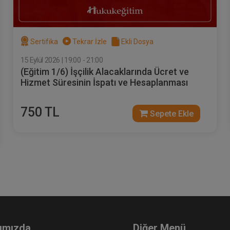
Sertifika
Tekrar İzle
Ekli Dosya
15 Eylül 2026 | 19:00 - 21:00
(Eğitim 1/6) İşçilik Alacaklarında Ücret ve
Hizmet Süresinin İspatı ve Hesaplanması
750 TL
Sepete Ekle
ımızda
Diğer Menü