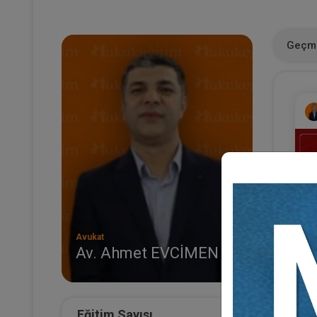
Geçmi
Avukat
Av. Ahmet EVCİMEN
(E
Al
Sü
Eğitim Sayısı