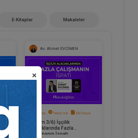
E-Kitaplar
Makaleler
Av. Ahmet EVCİMEN
×
sya
Sertifika
Tekrar İzle
Ekli Dosya
(Eğitim 3/6) İşçilik
hbar
Alacaklarında Fazla
Çalışmanın İspatı