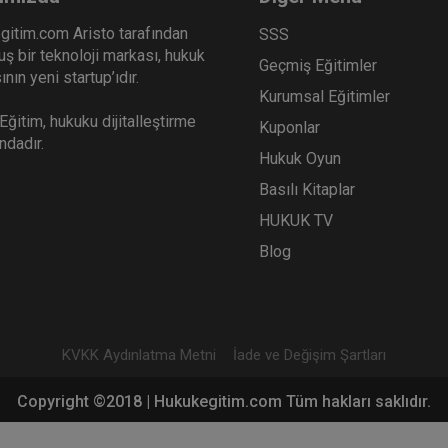
gitim.com Aristo tarafından
SSS
ş bir teknoloji markası, hukuk
Geçmiş Eğitimler
nın yeni startup’ıdır.
Kurumsal Eğitimler
ğitim, hukuku dijitalleştirme
Kuponlar
ındadır.
Hukuk Oyun
Basılı Kitaplar
HUKUK TV
Blog
KVKK Aydınlatma Metni
İade ve Değişim Şartları
Copyright ©2018 | Hukukegitim.com Tüm hakları saklıdır.