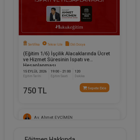
Sertifika
Tekrar İzle
Ekli Dosya
(Eğitim 1/6) İşçilik Alacaklarında Ücret
ve Hizmet Süresinin İspatı ve
Hesaplanması
15 EYLÜL 2026
19:00 - 21:00
120
Eğitim Tarihi
Eğitim Saati
Dakika
750 TL
Sepete Ekle
Av. Ahmet EVCİMEN
Eğitmen Hakkında