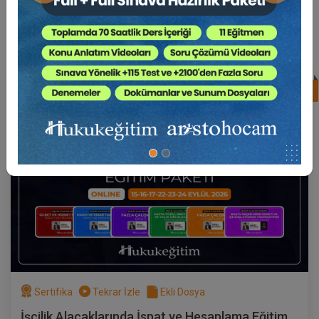
Süper Abone Ol: Sadece 1290 TL / Aylık
%17
Av. Ahmet EVCİMEN
Sertifika
Tekrar İzle
Ekli Dosya
(Eğitim 3/6) İşçilik Alacaklarında Fazla
Çalışmanın İspatı
17 EYLÜL 2026
19:00 - 21:00
120
Eğitim Tarihi
Eğitim Saati
Dakika
750 TL
Sepete Ekle
Sertifika
Tekrar İzle
Ekli Dosya
Av. Ahmet EVCİMEN
İşçilik Alacaklarında İspat ve Hesaplama Eğitim