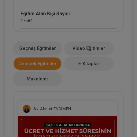
Eğitim Alan Kişi Sayısı
47684
E-Kitap Alan Kişi Sayısı
2660
Geçmiş Eğitimler
Video Eğitimler
Makale Sayısı
Gelecek Eğitimler
E-Kitaplar
0
Makaleler
Av. Ahmet EVCİMEN