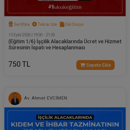
Sertifika
Tekrar İzle
Ekli Dosya
15 Eylül 2026 | 19:00 - 21:00
(Eğitim 1/6) İşçilik Alacaklarında Ücret ve Hizmet
Süresinin İspatı ve Hesaplanması
750 TL
Sepete Ekle
Sertifika
Tekrar İzle
Ekli Dosya
(Eğitim 5/6) İşçilik Alacaklarında Hafta
Tatili, UBGT AGİ, Ücret ve Yıllık İzin
Alacaklarının İspatı ve Hesaplanması
23 EYLÜL 2026
19:00 - 21:00
120
Eğitim Tarihi
Eğitim Saati
Dakika
Av. Ahmet EVCİMEN
750 TL
Sepete Ekle