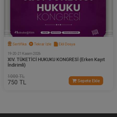
Sertifika
Tekrar İzle
Ekli Dosya
19-20-21 Kasım 2026
XIV. TÜKETİCİ HUKUKU KONGRESİ (Erken Kayıt
İndirimli)
1000 TL
Sepete Ekle
750 TL