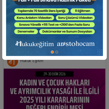
22-23-24 Ekim 2026
VII. BORÇLAR HUKUKU KONGRESİ (Erken Kayıt
İndirimli)
1000 TL
Sepete Ekle
750 TL
Hukuk Eğitim