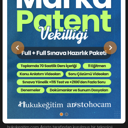
Adres: Cihannüma, Eski Yıldız Cd. No 6 D:8, Beşiktaş/
İstanbul
Meb Kurum Kodu: 99993431
hukukegitim.com bir Boğaziçi Akademi ve Enstitü
Önceki
Sonraki
Danışmanlık paydaş kuruluşudur.
Hakkımızda
hukukegitim.com Aristo tarafından kurulmuş bir teknoloji