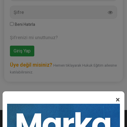
Beni Hatırla
Şifrenizi mi unuttunuz?
Üye değil misiniz?
Hemen tıklayarak Hukuk Eğitim ailesine
katılabilirsiniz.
×