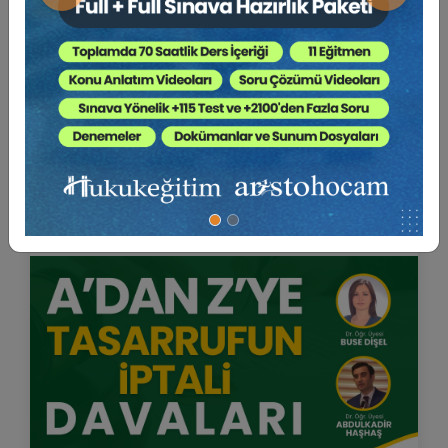
Mülkiyette Yasal Ön Alım Hakkının
Kullanılmasına İlişkin Hüküm Ve Sonuçlar
Eğitim Yapıldı
Tekrar Talep Et
Video Eğitimine Git
Hukuk Eğitim