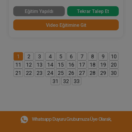
Taleplerinin, Asliye Hukuk Mahkemesinde
Görülen Kamulaştırma Bedelinin Tespiti
Eğitim Yapıldı
Tekrar Talep Et
Davasına Etkileri
Video Eğitimine Git
1
2
3
4
5
6
7
8
9
10
11
12
13
14
15
16
17
18
19
20
21
22
23
24
25
26
27
28
29
30
31
32
33
Whatsapp Duyuru Grubumuza Üye Olarak,