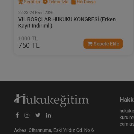
Sertifika
Tekrar İzle
Ekli Dosya
22-23-24 Ekim 2026
VII. BORÇLAR HUKUKU KONGRESİ (Erken
Kayıt İndirimli)
1000 TL
Sepete Ekle
750 TL
Hakk
hukuke
kurulmu
camiası
Adres: Cihannüma, Eski Yıldız Cd. No 6