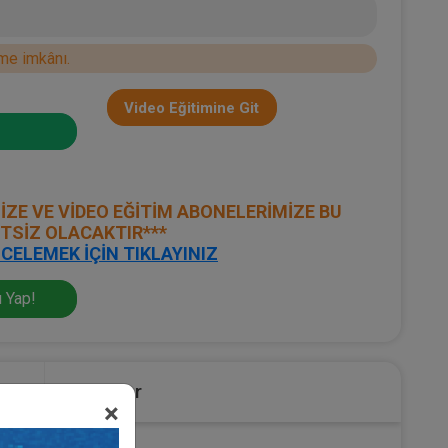
me imkânı.
Video Eğitimine Git
İZE VE VİDEO EĞİTİM ABONELERİMİZE BU
ETSİZ OLACAKTIR***
CELEMEK İÇİN TIKLAYINIZ
 Yap!
lu
Sponsor
×