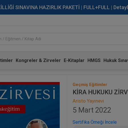
İĞİ SINAVINA HAZIRLIK PAKETİ | FULL+FULL | Detaylı Bi
timler
Kongreler & Zirveler
E-Kitaplar
HMGS
Hukuk Sınav
Geçmiş Eğitimler
KİRA HUKUKU ZİRV
Aristo Yayınevi
5 Mart 2022
Sertifika Örneği İncele