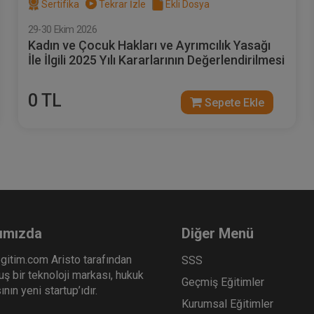
Sertifika
Tekrar İzle
Ekli Dosya
29-30 Ekim 2026
Kadın ve Çocuk Hakları ve Ayrımcılık Yasağı
İle İlgili 2025 Yılı Kararlarının Değerlendirilmesi
0 TL
Sepete Ekle
ımızda
Diğer Menü
gitim.com Aristo tarafından
SSS
ş bir teknoloji markası, hukuk
Geçmiş Eğitimler
nın yeni startup’ıdır.
Kurumsal Eğitimler