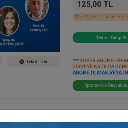
125,00 TL
12 x 14,25 TL
taksitle öde
Tekrar Talep Et
***SÜPER ABONELERİM
Tekrar İzle
ZİRVEYE KATILIM ÜCR
ABONE OLMAK VEYA İN
Sponsorluk Başvurusu
Kayıt Detayı
Bilim Kurulu
Düzenleme Kuru