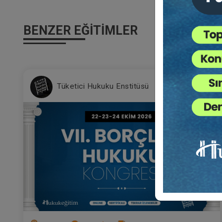
BENZER EĞITIMLER
%2
Tüketici Hukuku Enstitüsü