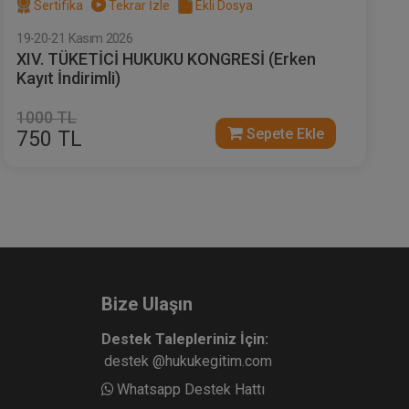
Sertifika
Tekrar İzle
Ekli Dosya
19-20-21 Kasım 2026
XIV. TÜKETİCİ HUKUKU KONGRESİ (Erken
Kayıt İndirimli)
1000 TL
Sepete Ekle
750 TL
Bize Ulaşın
Destek Talepleriniz İçin:
destek @hukukegitim.com
Whatsapp Destek Hattı