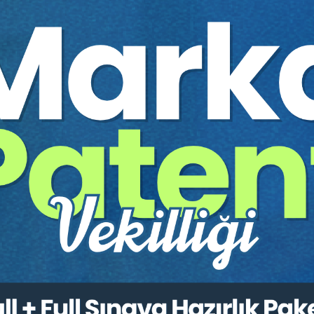
esi)
a Bedelinin Belirlenmesi
Kira ve Sözleşmenin Devri
onuçları
ebepleri