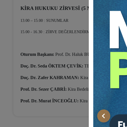
KİRA HUKUKU ZİRVESİ (5 Mart 2022 Cumart
13.00 – 15.00 : SUNUMLAR
15.00 - 16.30 : ZİRVE DEĞERLENDİRME - SORU CEVAP
Oturum Başkanı:
Prof. Dr. Haluk BURCUOĞLU
Doç. Dr. Seda ÖKTEM ÇEVİK:
TBK m.344 Uyarınca Kir
Doç. Dr. Zafer KAHRAMAN:
Kira Sözleşmelerinde Alt 
Prof. Dr. Sezer ÇABRİ:
Kira Bedelinin Ödenmemesi ve S
Prof. Dr. Murat İNCEOĞLU:
Kira Hukukunda Tahliye S
Önceki