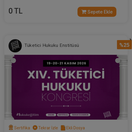
0 TL
Sepete Ekle
%25
Tüketici Hukuku Enstitüsü
Sertifika
Tekrar İzle
Ekli Dosya