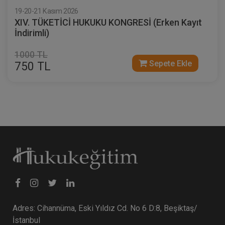
19-20-21 Kasım 2026
XIV. TÜKETİCİ HUKUKU KONGRESİ (Erken Kayıt
İndirimli)
1000 TL
Sepete Ekle
750 TL
Adres: Cihannüma, Eski Yıldız Cd. No 6 D:8, Beşiktaş/
İstanbul