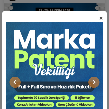
×
Sertifika
Tekrar İzle
Ekli Dosya
22-23-24 Ekim 2026
VII. BORÇLAR HUKUKU KONGRESİ (Erken Kayıt
İndirimli)
Önceki
Sonraki
1000 TL
Sepete Ekle
750 TL