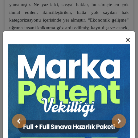
yansımıştır. Ne yazık ki, sosyal haklar, bu süreçte en çok
ihmal edilen, ikincilleştirilen, hatta yok sayılan hak
kategorizasyonu içerisinde yer almıştır. “Ekonomik gelişme”
uğruna insani kalkınma göz ardı edilmiş; kayıt dışı ve esnek,
güvencesiz çalışma ile birlikte gittikçe artan yoksulluk ve
×
işsizlik, eşitliğin salt şekli bir boyuta da indirgenmesi ile de
birlikte, sosyal dışlanma ve çok boyutlu insan hakkı
ihlallerine de
sebep olmuştur.
Küreselleşme olgusunun insan hakları ayağı bağlamında ise,
sosyal hakların yaşama geçirilmesi adına gittikçe artan
uluslararası yardım ve işbirliği ile “küresel sosyal haklar”
anlayışına duyulan ihtiyaç ortaya çıkmış, insan haklarının
bütünselliği ilkesinin ve ekonomide, sosyal politikalarda
ihmal edilen “insani kalkınma” kavramının önem kazanması
söz konusu olmuştur. Yine küreselleşme dalgası ve sosyo-
Önceki
Sonraki
ekonomik yapıda meydana gelen değişiklik ile beliren “yeni
yoksulluk” ve “sosyal dışlanma” kavramları, bu kavramlara