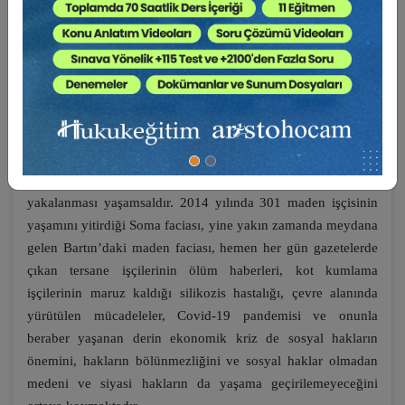
yönelik yeni hak taleplerini ve yeni bir “sosyal devlet” ve
“sosyal haklar” anlayışı tartışmalarını gündeme getirmiş;
sosyal hakların ulusal ve uluslararası korunması, geliştirilmesi
ayrı bir önem kazanmıştır.
Özellikle de derin sosyo-ekonomik uçurumların bulunduğu,
gelişmekte olan Türkiye gibi toplumlarda eşitlik ilkesi
doğrultusunda sosyal içerme amacına hizmet eden “hak”
temelli bir sosyal devlet ve sosyal haklar anlayışının
yakalanması yaşamsaldır. 2014 yılında 301 maden işçisinin
yaşamını yitirdiği Soma faciası, yine yakın zamanda meydana
gelen Bartın’daki maden faciası, hemen her gün gazetelerde
çıkan tersane işçilerinin ölüm haberleri, kot kumlama
işçilerinin maruz kaldığı silikozis hastalığı, çevre alanında
yürütülen mücadeleler, Covid-19 pandemisi ve onunla
beraber yaşanan derin ekonomik kriz de sosyal hakların
önemini, hakların bölünmezliğini ve sosyal haklar olmadan
medeni ve siyasi haklar
ın da yaşama geçirilemeyeceğini