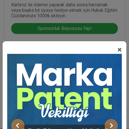
Kartınız ile ödeme yaparak daha sonra harcamak
veya başka bir üyeye hediye etmek için Hukuk Eğitim
Cüzdanınıza 1000₺ ekleyin.
Sponsorluk Başvurusu Yap!
×
BENZER EĞITIMLER
Süper Abone Ol: Sadece 1290 TL / Aylık
Önceki
Sonraki