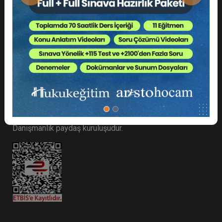
Adres: Cihannüma, Eski Yıldız Cd. No 6 D:8, Beşiktaş/
İstanbul
Meb Kurum Kodu: 99993431
hukukegitim.com bir Boğaziçi Akademi ve Enstitü
Danışmanlık paydaş kuruluşudur.