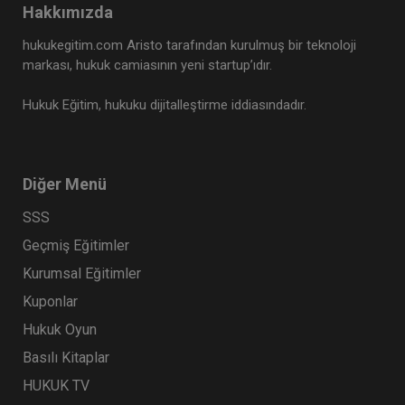
Hakkımızda
hukukegitim.com Aristo tarafından kurulmuş bir teknoloji
markası, hukuk camiasının yeni startup’ıdır.
Hukuk Eğitim, hukuku dijitalleştirme iddiasındadır.
Sertifika
Tekrar İzle
Ekli Dosya
Şirketler İçin Sözleşmeler Hukuku
Diğer Menü
3 KASIM 2026
11:00 - 23:00
720
SSS
Eğitim Tarihi
Eğitim Saati
Dakika
Geçmiş Eğitimler
62500 TL
Sepete Ekle
50000 TL
Kurumsal Eğitimler
Kuponlar
Hukuk Eğitim
Hukuk Oyun
%20
Basılı Kitaplar
HUKUK TV