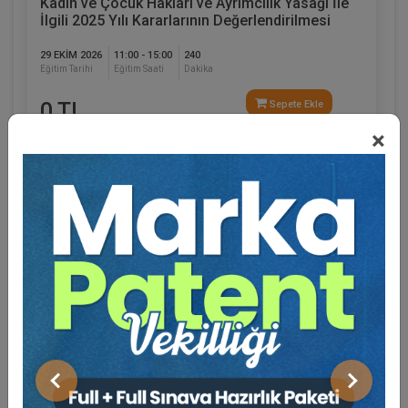
Kadın ve Çocuk Hakları ve Ayrımcılık Yasağı İle
İlgili 2025 Yılı Kararlarının Değerlendirilmesi
29 EKIM 2026
11:00 - 15:00
240
Eğitim Tarihi
Eğitim Saati
Dakika
0 TL
Sepete Ekle
×
Hukuk Eğitim
%20
Eğitmen Hakkında
Sosyal Medya
Önceki
Sonraki