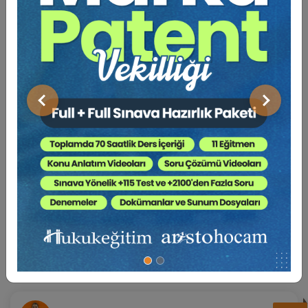
Sosyal Medya
Önceki
Sonraki
BENZER EĞITIMLER
Süper Abone Ol: Sadece 1290 TL / Aylık