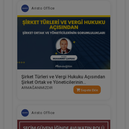
Aristo Office
Şirket Türleri ve Vergi Hukuku Açısından
Şirket Ortak ve Yöneticilerinin
Sorumlulukları Video Eğitimi
ARMAĞANIMIZDIR
Sepete Ekle
Aristo Office