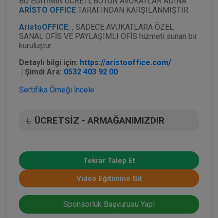
BU EĞİTİMİN ÜCRETİ, BÜTÜN AVUKATLAR ADINA
ARİSTO OFFICE
TARAFINDAN KARŞILANMIŞTIR.
AristoOFFICE.
, SADECE AVUKATLARA ÖZEL
SANAL OFİS VE PAYLAŞIMLI OFİS hizmeti sunan bir
kuruluştur.
Detaylı bilgi için:
https://aristooffice.com/
| Şimdi Ara:
0532 403 92 00
Sertifika Örneği İncele
ÜCRETSİZ - ARMAĞANIMIZDIR
L
Tekrar Talep Et
Video Eğitimine Git
Sponsorluk Başvurusu Yap!