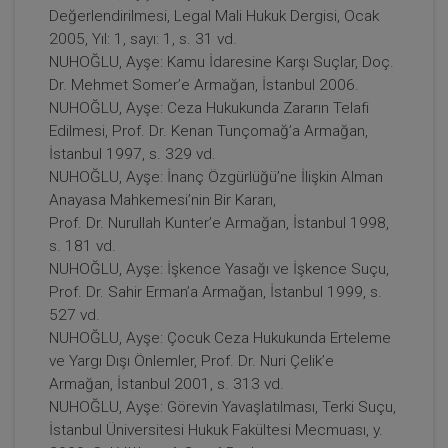
Değerlendirilmesi, Legal Mali Hukuk Dergisi, Ocak
2005, Yıl: 1, sayı: 1, s. 31 vd.
NUHOĞLU, Ayşe: Kamu İdaresine Karşı Suçlar, Doç.
Dr. Mehmet Somer’e Armağan, İstanbul 2006.
NUHOĞLU, Ayşe: Ceza Hukukunda Zararın Telafi
Edilmesi, Prof. Dr. Kenan Tunçomağ’a Armağan,
İstanbul 1997, s. 329 vd.
NUHOĞLU, Ayşe: İnanç Özgürlüğü’ne İlişkin Alman
Anayasa Mahkemesi’nin Bir Kararı,
Prof. Dr. Nurullah Kunter’e Armağan, İstanbul 1998,
s. 181 vd.
NUHOĞLU, Ayşe: İşkence Yasağı ve İşkence Suçu,
Prof. Dr. Sahir Erman’a Armağan, İstanbul 1999, s.
527 vd.
NUHOĞLU, Ayşe: Çocuk Ceza Hukukunda Erteleme
ve Yargı Dışı Önlemler, Prof. Dr. Nuri Çelik’e
Armağan, İstanbul 2001, s. 313 vd.
NUHOĞLU, Ayşe: Görevin Yavaşlatılması, Terki Suçu,
İstanbul Üniversitesi Hukuk Fakültesi Mecmuası, y.