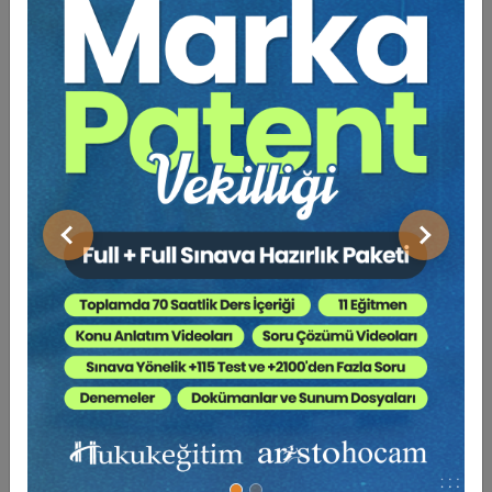
Olarak Ceza Muhakemesi Hukuku, 16. Bası, İstanbul
2008.
YENİSEY/NUHOĞLU/GÜZEL: Kolluk Yetkileri Güvenlik
ve Hukuk, İstanbul 2004.
YENİSEY/NUHOĞLU: Ceza Hukuku Külliyatı, 2. Cilt,
İstanbul 2005.
ÜNVER/NUHOĞLU: Federal Almanya Çevre Ceza
Hukuku, İstanbul 1999.
NUHOĞLU, Ayşe: Türk Ceza Kanunu, in: YENİSEY,
Polis ve Hukuku, İstanbul 2006.
Önceki
Sonraki
NUHOĞLU, Ayşe: Karşılıksız Çek, Argumentum,
Aralık 1990, sy. 5, s. 63 vd.
NUHOĞLU, Ayşe: Adli Amaçlı Telekomünikasyon
Yoluyla Yapılan İletişimin Denetlenmesi
ile Teknik Amaçlarla İzleme Tedbirine Konu Olan
Suçlar, Yargı Dünyası, Ağustos 2006, sy. 128, s. 9
vd.
NUHOĞLU, Ayşe: (tercüme) Mağdurun Korunması
Ceza Usul Hukuku Reformu
Düşüncelerinin Sınanması (Prof. Dr. Heinz Scöch),