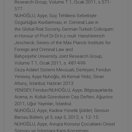
Research Group, Volume T 1, Ocak 2011, s.571-
577.
NUHOĞLU, Ayşe; Suç Tehlikesi Sebebiyle
Özgürlüğün Kısıtlanması, in: Criminal Law in
the Global Risk Society, German-Turkish Colloquim
in Honour of Prof.Dr.Dr.h.c.mult. HansHeinrich
Jescheck, Series of the Max Planck Institute for
Foreign and Criminal Law and
Bahçeşehir University Joint Research Group,
Volume T 1, Ocak 2011, s. 487-499.
Ceza Adalet Sistemi Mevzuatı, Derleyen, Feridun
Yenisey, Ayşe Nuhoğlu, Ali Kemal Yıldız, Sinan
Altunç, İstanbul, Haziran 2013.
YENİSEY, Feridun/NUHOĞLU, Ayşe; Bilgisayarlarda
Arama, in: Kolluk Görevlisinin Cep Defteri, Ağustos
2011, Uğur Yayınları, İstanbul.
NUHOĞLU, Ayşe, Kadına Yönelik Şiddet, Giresun
Barosu Bülteni, yıl 3, sayı 5, 2012, s. 12- 15.
NUHOĞLU, Ayşe, Avrupa Konseyi Çocukların Cinsel
Sömürü ve İstismara Karşı Korunması