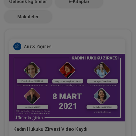
Gelecek Eğitimler
E-Kitaplar
0
Makaleler
Aristo Yayınevi
Kadın Hukuku Zirvesi Video Kaydı