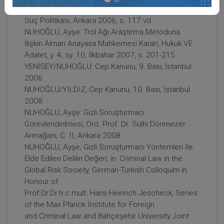
in: Karşılaştırmalı Güncel Ceza Hukuku Serisi (5),
Suç Politikası, Ankara 2006, s. 117 vd.
NUHOĞLU, Ayşe: Trol Ağı Araştırma Metoduna
İlişkin Alman Anayasa Mahkemesi Kararı, Hukuk VE
Adalet, y. 4, sy. 10, İlkbahar 2007, s. 201-215.
YENİSEY/NUHOĞLU: Cep Kanunu, 9. Bası, İstanbul
2006.
NUHOĞLU/YILDIZ, Cep Kanunu, 10. Bası, İstanbul
2008.
NUHOĞLU, Ayşe: Gizli Soruşturmacı
Görevlendirilmesi, Ord. Prof. Dr. Sulhi Dönmezer
Armağanı, C. II, Ankara 2008.
NUHOĞLU, Ayşe; Gizli Soruşturmacı Yöntemleri İle
Elde Edilen Delilin Değeri, in: Criminal Law in the
Global Risk Society, German-Turkish Colloquim in
Honour of
Prof.Dr.Dr.h.c.mult. Hans-Heinrich Jescheck, Series
of the Max Planck Institute for Foreign
and Criminal Law and Bahçeşehir University Joint