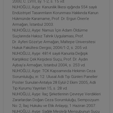
2000, C. LVIII, sy. 1-2, s. 15 vd.
NUHOĞLU, Ayşe: Kanunilik İlkesi ışığında 554 sayılı
Endüstriyel Tasarımların Korunması Hakkında Kanun
Hükmünde Kararname, Prof. Dr. Ergun Önen’e
Armağan, İstanbul 2003.
NUHOĞLU, Ayşe: Namus İçin Adam Öldürme
Suçlarında Haksız Tahrik Uygulaması, Prof.
Dr. Ayferi Göze’ye Armağan, Maltepe Üniversitesi
Hukuk Fakültesi Dergisi, 2004/1-2, s. 205 vd.
NUHOĞLU, Ayşe: 4814 sayılı Kanunla Değişik
Karşılıksız Çek Keşidesi Suçu, Prof. Dr. Aydın
Aybay’a Armağan, İstanbul 2004, s. 253 vd.
NUHOĞLU, Ayşe: TCK Kapsamında Hekimin Ceza
Sorumluluğu, in: 12. Ulusal Adli Tıp Günleri Paneller
Poster Sunuları-Antalya 28 Eylül-2 Ekim 2005, Adli
Tıp Kurumu Yayınları 15, s. 28 vd.
NUHOĞLU, Ayşe: İlaç Şirketlerinin Çevreye Verdikleri
Zararlardan Doğan Ceza Sorumluluğu, Sempozyum
No: 2, İlaç Hukuku ve Etik Anlayışı, 1 Haziran 2007.
NUHOĞLU, Ayşe: Sağlık Mesleği Mensubunun Suçu