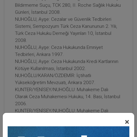
Bildirmeme Suçu, TCK 280, II. Roche Sağlık Hukuku
Günleri, İstanbul 2008.
NUHOĞLU, Ayşe: Cezalar ve Güvenlik Tedbirleri
Sistemi, Sempozyum Türk Ceza Kanununun 2. Yılı,
Türk Ceza Hukuku Derneği Yayınları 10, İstanbul
2008.
NUHOĞLU, Ayşe: Ceza Hukukunda Emniyet
Tedbirleri, Ankara 1997.
NUHOĞLU, Ayşe: Ceza Hukukunda Kredi Kartlarının
Kötüye Kullanılması, İstanbul 2002.
NUHOĞLU/KARAN/ÖZDEMİR: İçtihatlı
Yükseköğretim Mevzuatı, Ankara 2007.
KUNTER/YENİSEY/NUHOĞLU: Muhakeme Dalı
Olarak Ceza Muhakemesi Hukuku, 14. Bası, İstanbul
2006.
KUNTER/YENİSEY/NUHOĞLU: Muhakeme Dalı
Olarak Ceza Muhakemesi Hukuku, 15. Bası, İstanbul
×
2007.
KUNTER/YENİSEY/NUHOĞLU: Muhakeme Dalı