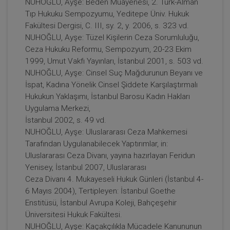
NUHOĞLU, Ayşe: Beden Muayenesi, 2. Türk-Alman
Tıp Hukuku Sempozyumu, Yeditepe Üniv. Hukuk
Fakültesi Dergisi, C. III, sy. 2, y. 2006, s. 323 vd.
NUHOĞLU, Ayşe: Tüzel Kişilerin Ceza Sorumluluğu,
Ceza Hukuku Reformu, Sempozyum, 20-23 Ekim
1999, Umut Vakfı Yayınları, İstanbul 2001, s. 503 vd.
NUHOĞLU, Ayşe: Cinsel Suç Mağdurunun Beyanı ve
İspat, Kadına Yönelik Cinsel Şiddete Karşılaştırmalı
Hukukun Yaklaşımı, İstanbul Barosu Kadın Hakları
Uygulama Merkezi,
İstanbul 2002, s. 49 vd.
NUHOĞLU, Ayşe: Uluslararası Ceza Mahkemesi
Tarafından Uygulanabilecek Yaptırımlar, in:
Uluslararası Ceza Divanı, yayına hazırlayan Feridun
Yenisey, İstanbul 2007, Uluslararası
Ceza Divanı 4. Mukayeseli Hukuk Günleri (İstanbul 4-
6 Mayıs 2004), Tertipleyen: İstanbul Goethe
Enstitüsü, İstanbul Avrupa Koleji, Bahçeşehir
Üniversitesi Hukuk Fakültesi.
NUHOĞLU, Ayşe: Kaçakçılıkla Mücadele Kanununun