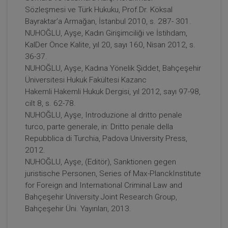
Sözleşmesi ve Türk Hukuku, Prof.Dr. Köksal
Bayraktar’a Armağan, İstanbul 2010, s. 287- 301.
NUHOĞLU, Ayşe, Kadın Girişimciliği ve İstihdam,
KalDer Önce Kalite, yıl 20, sayı 160, Nisan 2012, s.
36-37.
NUHOĞLU, Ayşe, Kadına Yönelik Şiddet, Bahçeşehir
Üniversitesi Hukuk Fakültesi Kazanc
Hakemli Hakemli Hukuk Dergisi, yıl 2012, sayı 97-98,
cilt 8, s. 62-78.
NUHOĞLU, Ayşe, Introduzione al dritto penale
turco, parte generale, in: Dritto penale della
Repubblica di Turchia, Padova University Press,
2012.
NUHOĞLU, Ayşe, (Editör), Sanktionen gegen
juristische Personen, Series of Max-PlanckInstitute
for Foreign and International Criminal Law and
Bahçeşehir University Joint Research Group,
Bahçeşehir Üni. Yayınları, 2013.