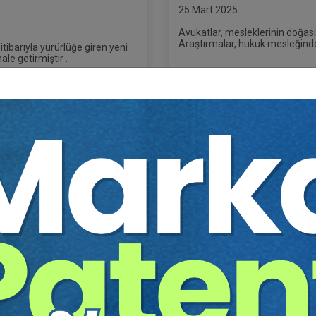
25 Mart 2025
Avukatlar, mesleklerinin doğası g
Araştırmalar, hukuk mesleğinde
ibarıyla yürürlüğe giren yeni
göstermektedir .
ale getirmiştir .