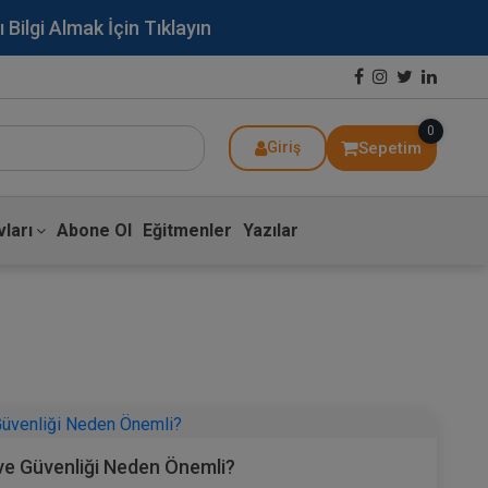
lgi Almak İçin Tıklayın
0
Sepetim
Giriş
ları
Abone Ol
Eğitmenler
Yazılar
ı ve Güvenliği Neden Önemli?