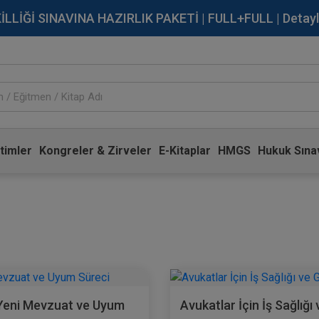
İĞİ SINAVINA HAZIRLIK PAKETİ | FULL+FULL | Detaylı Bi
timler
Kongreler & Zirveler
E-Kitaplar
HMGS
Hukuk Sınav
i: Yeni Mevzuat ve Uyum
Avukatlar İçin İş Sağlığ