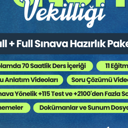
in ayrılmaz bir parçasıdır.
nırlı kalmayıp etik, yetkinlik ve