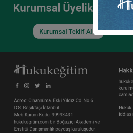
Kurumsal Üyelikler İçin
Kurumsal Teklif Alın
Hakk
hukuke
kurulmu
camiası
Adres: Cihannüma, Eski Yıldız Cd. No 6
Hukuk E
D:8, Beşiktaş/İstanbul
iddias
Meb Kurum Kodu: 99993431
hukukegitim.com bir Boğaziçi Akademi ve
Enstitü Danışmanlık paydaş kuruluşudur.