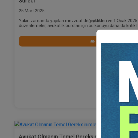
Süreci
25 Mart 2025
Yakın zamanda yapılan mevzuat değişiklikleri ve 1 Ocak 2025 it
düzenlemeler, avukatlık büroları için bu konuyu daha da kritik h
Devamını Oku
Avukat Olmanın Temel Gereksinimleri Nedir?