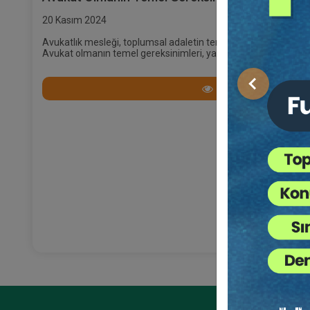
20 Kasım 2024
Avukatlık mesleği, toplumsal adaletin temeli ve hukuk sistemin
Avukat olmanın temel gereksinimleri, yalnızca hukuk bilgisiyle sı
sürekli gelişimle desteklenerek başarıya ulaşmayı gerektirir.
Devamını Oku
Önceki