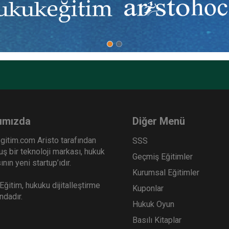
Ekibinizin hukuk bilgisini yükseltin, kaliteli içeriklerle si
yardımcı olmaya hazırız!
Ekibinize, Hukuk Eğitim’in birbirinden kaliteli eğitimlerin
sınırsız erişim imkanı sunun.
ımızda
Diğer Menü
gitim.com Aristo tarafından
SSS
ş bir teknoloji markası, hukuk
Geçmiş Eğitimler
nın yeni startup’ıdır.
Kurumsal Eğitimler
ğitim, hukuku dijitalleştirme
Kuponlar
ındadır.
Hukuk Oyun
Basılı Kitaplar