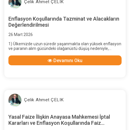
Çelik Ahmet ÇELIK
Enflasyon Koşullarında Tazminat ve Alacakların
Değerlendirilmesi
26 Mart 2026
1) Ülkemizde uzun süredir yaşanmakta olan yüksek enflasyon
ve paranın alım gücündeki olağanüstü düşüş nedeniyle,
taraflar arasında denge bozulmuş; zamanında ödenmeyen
alacaktaki değer kaybının giderilmesi gerektiği Anayasa
Devamını Oku
Mahkemesi kararlaıyla kabul edilmiş, enflasyon ve paranın
alım gücü oranında alacağın “güncellenmesi” önerilmiştir.
Çelik Ahmet ÇELIK
Yasal Faize İlişkin Anayasa Mahkemesi İptal
Kararları ve Enflasyon Koşullarında Faiz
Uygulaması