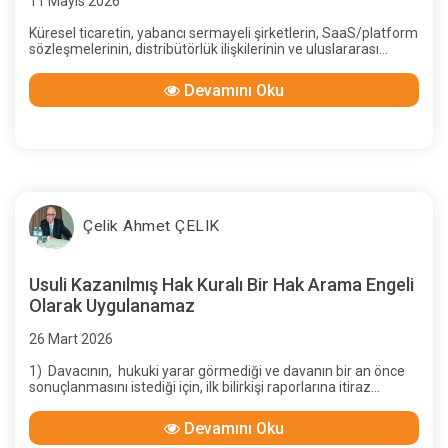
11 Mayıs 2026
Küresel ticaretin, yabancı sermayeli şirketlerin, SaaS/platform
sözleşmelerinin, distribütörlük ilişkilerinin ve uluslararası
hizmet alımlarının artmasıyla birlikte İngilizce sözleşmelerle
karşılaşma sıklığı ciddi şekilde artmıştır. Bu sözleşmeler çoğu
Devamını Oku
zaman yalnızca İngilizce yazılmış metinler değildir; aynı
zamanda Anglo-Sakson hukuk geleneğinin kavramlarını da
taşır.
Çelik Ahmet ÇELIK
Usuli Kazanılmış Hak Kuralı Bir Hak Arama Engeli
Olarak Uygulanamaz
26 Mart 2026
1) Davacının, hukuki yarar görmediği ve davanın bir an önce
sonuçlanmasını istediği için, ilk bilirkişi raporlarına itiraz
etmemiş olmasının, davalı yararına “usuli kazanılmış hak”
oluşturduğu gerekçesiyle, sonraki raporlardaki artışlardan..
Devamını Oku