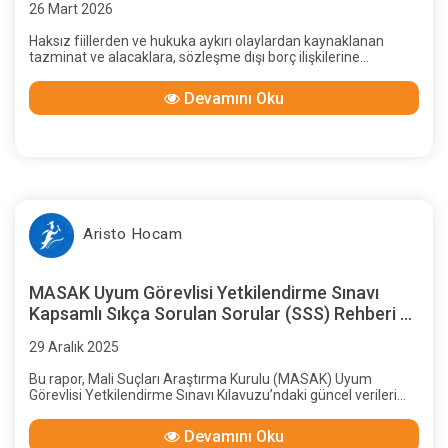
26 Mart 2026
Haksız fiillerden ve hukuka aykırı olaylardan kaynaklanan
tazminat ve alacaklara, sözleşme dışı borç ilişkilerine
uygulanan yasal faiz oranları, başlangıçtan günümüze sıkça
değiştirilen yasal düzenlemelerle belirlenmiş; bu konuda
Devamını Oku
yürütme erkine tanınan yetkiler iki kez Anayasa Mahkemesi
tarafından iptal edilmiştir.
Aristo Hocam
MASAK Uyum Görevlisi Yetkilendirme Sınavı
Kapsamlı Sıkça Sorulan Sorular (SSS) Rehberi ve
Hukuki Analiz
29 Aralık 2025
Bu rapor, Mali Suçları Araştırma Kurulu (MASAK) Uyum
Görevlisi Yetkilendirme Sınavı Kılavuzu’ndaki güncel verileri
derinlemesine analiz ederek hazırlanmıştır.
Devamını Oku