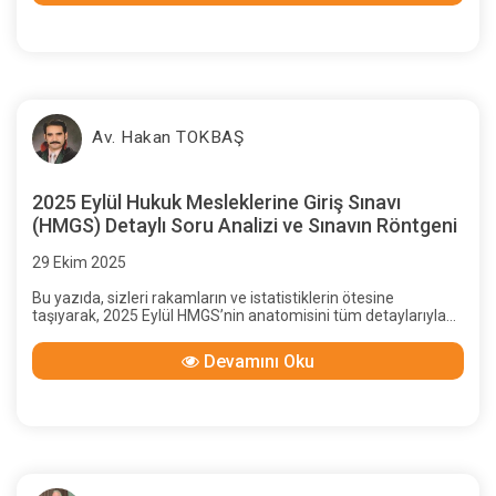
Av. Hakan TOKBAŞ
2025 Eylül Hukuk Mesleklerine Giriş Sınavı
(HMGS) Detaylı Soru Analizi ve Sınavın Röntgeni
29 Ekim 2025
Bu yazıda, sizleri rakamların ve istatistiklerin ötesine
taşıyarak, 2025 Eylül HMGS’nin anatomisini tüm detaylarıyla
inceleyecek, derslerin ve konuların DNA’sını çözecek ve bir
sonraki sınavda sizi başarıya götürecek stratejik yol haritasını
Devamını Oku
sunacağız.