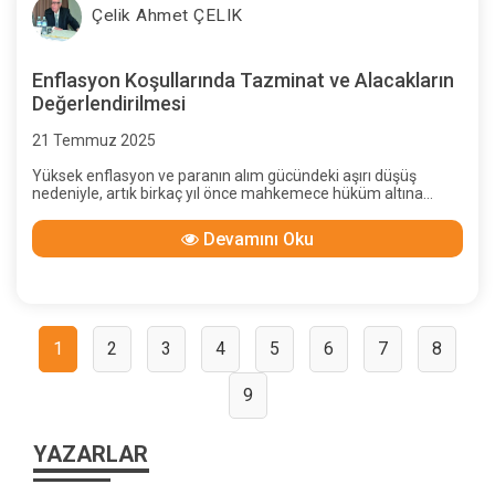
Çelik Ahmet ÇELIK
Enflasyon Koşullarında Tazminat ve Alacakların
Değerlendirilmesi
21 Temmuz 2025
Yüksek enflasyon ve paranın alım gücündeki aşırı düşüş
nedeniyle, artık birkaç yıl önce mahkemece hüküm altına
alınan tazminat tutarı gerçek zararı karşılamayacak; bunun
güncellenmesi hak ve adalet ilkeleri gereği
Devamını Oku
olacaktır.Yazımızda bunun nasıl yapılacağını anlatacağız.
1
2
3
4
5
6
7
8
9
YAZARLAR