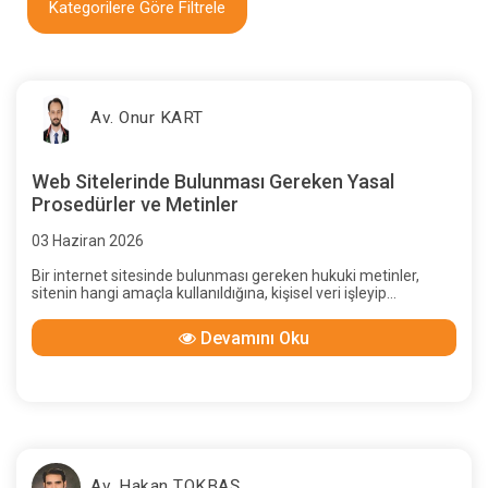
Kategorilere Göre Filtrele
Av. Onur KART
Web Sitelerinde Bulunması Gereken Yasal
Prosedürler ve Metinler
03 Haziran 2026
Bir internet sitesinde bulunması gereken hukuki metinler,
sitenin hangi amaçla kullanıldığına, kişisel veri işleyip
işlemediğine, çerez kullanıp kullanmadığına, e-ticaret faaliyeti
yürütüp yürütmediğine, üyelik sistemi olup olmadığına,
Devamını Oku
tüketiciyle mesafeli sözleşme kurup kurmadığına, ticari
elektronik ileti gönderip göndermediğine ve sektörel
regülasyona tabi olup olmadığına göre değişir.
Av. Hakan TOKBAŞ