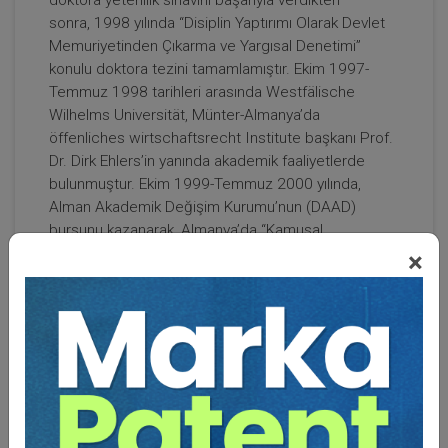
sonra, 1998 yılında “Disiplin Yaptırımı Olarak Devlet
Memuriyetinden Çıkarma ve Yargısal Denetimi”
konulu doktora tezini tamamlamıştır. Ekim 1997-
Temmuz 1998 tarihleri arasında Westfälische
Wilhelms Universität, Münter-Almanya’da
öffenliches wirtschaftsrecht Institute başkanı Prof.
Dr. Dirk Ehlers’in yanında akademik faaliyetlerde
bulunmuştur. Ekim 1999-Temmuz 2000 yılında,
Alman Akademik Değişim Kurumu’nun (DAAD)
bursunu kazanarak, Almanya’da “Kamusal
Yükümlülüklerin Özelleştirilmesi” ve “Kamusal Sular”
×
konusunda akademik çalışmalar yapmıştır.
İdare Hukuku, İdari Yargı, İmar Hukuku, Taşınmaz
Kültür ve Tabiat Varlıkları Hukuku, İdari Yaptırımlar
Hukuku, Sular Hukuku, Kamu İhale Hukuku, Avrupa
İnsan Hakları Sözleşmesi ve Uygulaması, Disiplin
Hukuku, Memur Hukuku, Belediye Hukuku, Sağlık
Hukuku konularında lisans ve lisansüstü dersler