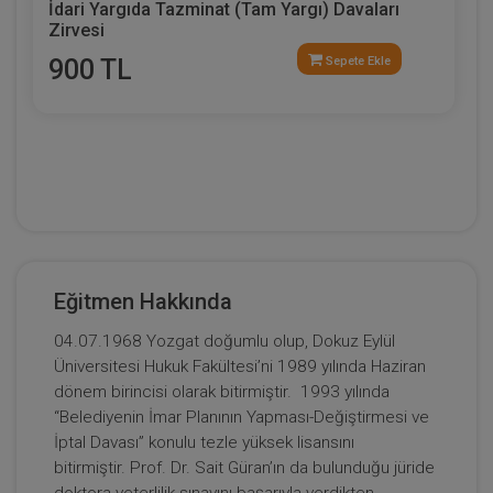
İdari Yargıda Tazminat (Tam Yargı) Davaları
Zirvesi
900 TL
Sepete Ekle
Eğitmen Hakkında
04.07.1968 Yozgat doğumlu olup, Dokuz Eylül
Üniversitesi Hukuk Fakültesi’ni 1989 yılında Haziran
dönem birincisi olarak bitirmiştir. 1993 yılında
“Belediyenin İmar Planının Yapması-Değiştirmesi ve
İptal Davası” konulu tezle yüksek lisansını
bitirmiştir. Prof. Dr. Sait Güran’ın da bulunduğu jüride
doktora yeterlilik sınavını başarıyla verdikten