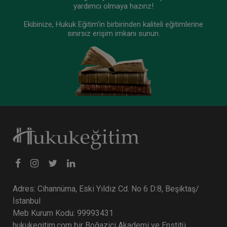
yardımcı olmaya hazırız!
Ekibinize, Hukuk Eğitim’in birbirinden kaliteli eğitimlerine
sınırsız erişim imkanı sunun.
Adres: Cihannüma, Eski Yıldız Cd. No 6 D:8, Beşiktaş/
İstanbul
Meb Kurum Kodu: 99993431
hukukegitim.com bir Boğaziçi Akademi ve Enstitü