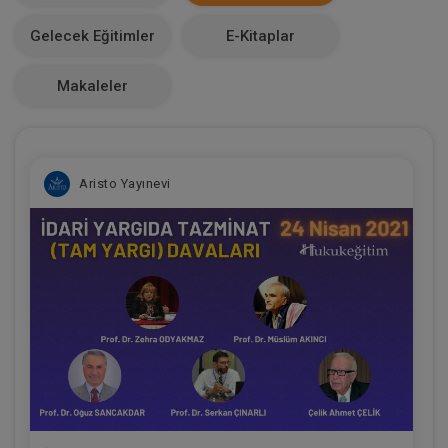
Makale Sayısı
Gelecek Eğitimler
E-Kitaplar
0
Makaleler
Aristo Yayınevi