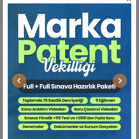
Bu Kitap İçin Kaç Ağaç
Kesiliyor ?
Bu çalışma, bilimsel çalışma yapmak amacıyla değil; konuya
ilişkin genel bir çerçeve çizmek ve görüşlerimizi bildirmek
amacıyla hazırlanmıştır. Hem maddi hem de manevi yıkıma
yol açan depremin özel hukukta belki de akla ilk gelen
sonucu, zararların tazminidir. Zararların tazmini ise zarardan
Önceki
Sonraki
sorumlu olan ile zarar gören arasında akdî ilişki bulunup
bulunmamasına göre farklı esaslara tabidir. Akdî ilişki
sözleşme sorumluluğuna, sözleşme dışı sorumluluk haksız fiil
sorumluluğuna işaret eder. Aşağıda öncelikle, uygulanacak
hükümlerin tespitine ilişkin esaslara yer verilmiş ardından
sözleşme sorumluluğu ve haksız fiil sorumluluğu ele
alınmıştır. Konuya ilişkin bazı Yargıtay kararlarının ilgili
kısımları ise çalışmanın sonunda yer almaktadır.