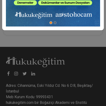
kişilik hakkını hukuki işlemler karşısında korumayı
hedeflemiştir. Bu korumanın gerçekleşmesi için doğaldır
ki kişilik hakkını ihlal eden sözleşmeye kişilik hakkını
ihlal ettiği hali ile geçerlilik tanımamak gerekir.
Adres: Cihannüma, Eski Yıldız Cd. No 6 D:8, Beşiktaş/
İstanbul
Meb Kurum Kodu: 99993431
hukukegitim.com bir Boğaziçi Akademi ve Enstitü